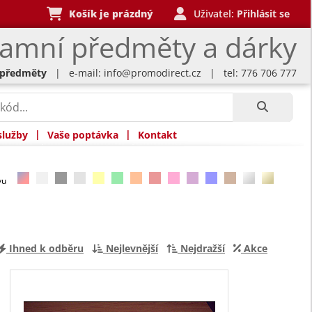
Košík je prázdný
Uživatel:
Přihlásit se
lamní předměty a dárky
 předměty
| e-mail:
info@promodirect.cz
| tel: 776 706 777
|
|
služby
Vaše poptávka
Kontakt
rvu
Ihned k odběru
Nejlevnější
Nejdražší
Akce