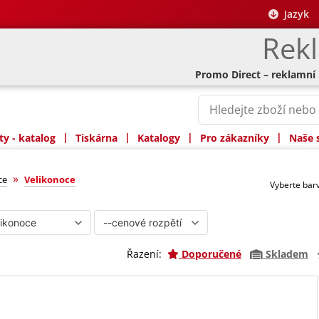
Jazyk
Rek
Promo Direct – reklamní
|
|
|
|
y - katalog
Tiskárna
Katalogy
Pro zákazníky
Naše 
»
ce
Velikonoce
Vyberte ba
Řazení:
Doporučené
Skladem