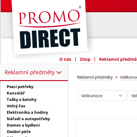
|
|
O nás
Shop
Reklamní předmět
Reklamní předměty
Reklamní předměty:
Velikonoce
»
Reklamní předměty
Velikono
Psací potřeby
Kancelář
Tašky a batohy
Volný čas
Elektronika a hodiny
Nářadí a autopotřeby
Domov a bydlení
Osobní péče