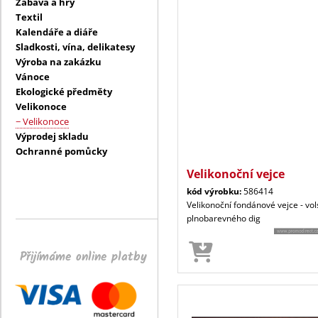
Zábava a hry
Textil
Kalendáře a diáře
Sladkosti, vína, delikatesy
Výroba na zakázku
Vánoce
Ekologické předměty
Velikonoce
− Velikonoce
Výprodej skladu
Ochranné pomůcky
Velikonoční vejce
kód výrobku:
586414
Velikonoční fondánové vejce - vo
plnobarevného dig
Přijímáme online platby