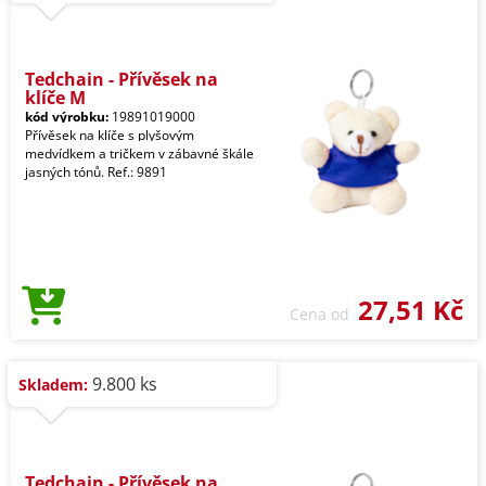
Tedchain - Přívěsek na
klíče M
kód výrobku:
19891019000
Přívěsek na klíče s plyšovým
medvídkem a tričkem v zábavné škále
jasných tónů. Ref.: 9891
27,51 Kč
Cena od
9.800 ks
Skladem:
Tedchain - Přívěsek na