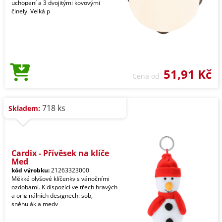
uchopení a 3 dvojitými kovovými
činely. Velká p
51,91 Kč
Cena od
718 ks
Skladem:
Cardix - Přívěsek na klíče
Med
kód výrobku:
21263323000
Měkké plyšové klíčenky s vánočními
ozdobami. K dispozici ve třech hravých
a originálních designech: sob,
sněhulák a medv