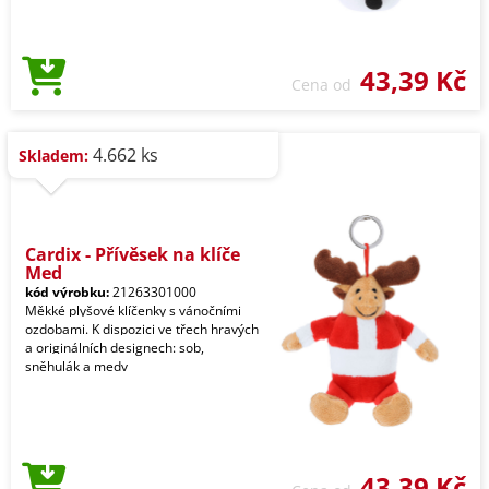
43,39 Kč
Cena od
4.662 ks
Skladem:
Cardix - Přívěsek na klíče
Med
kód výrobku:
21263301000
Měkké plyšové klíčenky s vánočními
ozdobami. K dispozici ve třech hravých
a originálních designech: sob,
sněhulák a medv
43,39 Kč