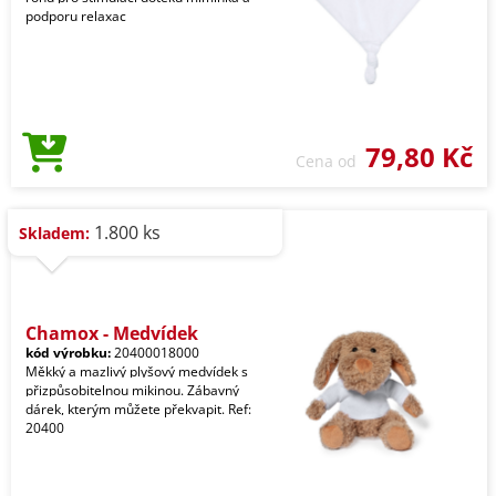
podporu relaxac
79,80 Kč
Cena od
1.800 ks
Skladem:
Chamox - Medvídek
kód výrobku:
20400018000
Měkký a mazlivý plyšový medvídek s
přizpůsobitelnou mikinou. Zábavný
dárek, kterým můžete překvapit. Ref:
20400