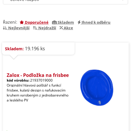
Řazení:
Doporučené
Skladem
Ihned k odběru
Nejlevnější
Nejdražší
Akce
19.196 ks
Skladem:
Zalox - Podložka na frisbee
kód výrobku:
21937019000
Originální hlavový polštář s funkcí
frisbee, kulatý design s nafukovacím
kruhem vyrobeným z jednobarevného
a lesklého PV