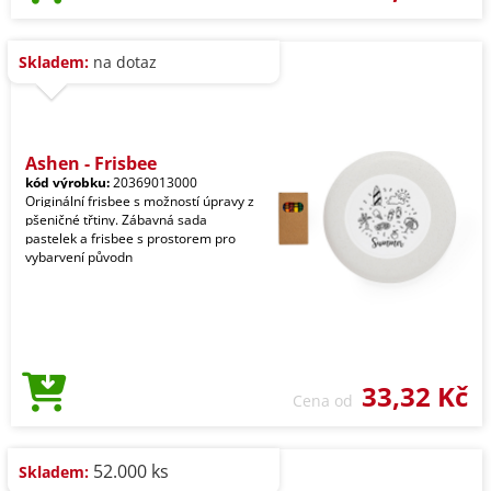
Skladem:
na dotaz
Ashen - Frisbee
kód výrobku:
20369013000
Originální frisbee s možností úpravy z
pšeničné třtiny. Zábavná sada
pastelek a frisbee s prostorem pro
vybarvení původn
33,32 Kč
Cena od
52.000 ks
Skladem: