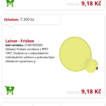
9,18 Kč
Cena od
7.300 ks
Skladem:
Lainer - Frisbee
kód výrobku:
21481005000
Skládací frisbee vyrobený z RPET
190T. Dodává se s odpovídajícím
individuálním sáčkem a jednoduchým
skládacím systémem p
9,18 Kč
Cena od