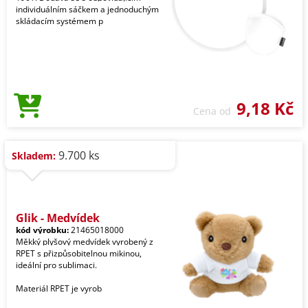
individuálním sáčkem a jednoduchým
skládacím systémem p
9,18 Kč
Cena od
9.700 ks
Skladem:
Glik - Medvídek
kód výrobku:
21465018000
Měkký plyšový medvídek vyrobený z
RPET s přizpůsobitelnou mikinou,
ideální pro sublimaci.
Materiál RPET je vyrob