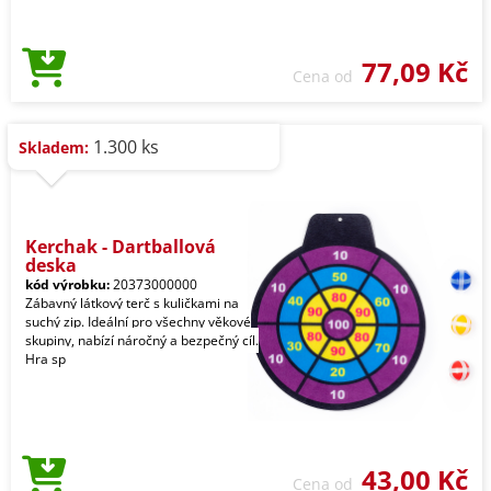
77,09 Kč
Cena od
1.300 ks
Skladem:
Kerchak - Dartballová
deska
kód výrobku:
20373000000
Zábavný látkový terč s kuličkami na
suchý zip. Ideální pro všechny věkové
skupiny, nabízí náročný a bezpečný cíl.
Hra sp
43,00 Kč
Cena od