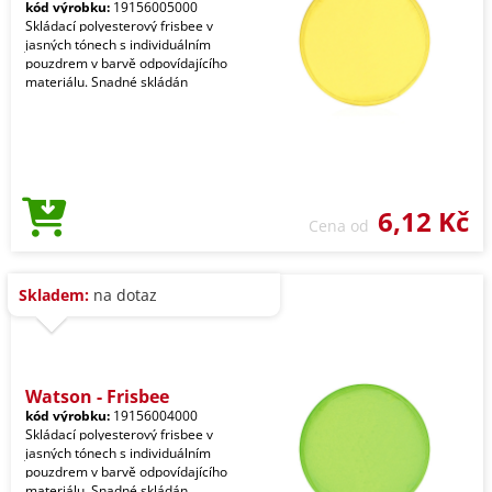
kód výrobku:
19156005000
Skládací polyesterový frisbee v
jasných tónech s individuálním
pouzdrem v barvě odpovídajícího
materiálu. Snadné skládán
6,12 Kč
Cena od
Skladem:
na dotaz
Watson - Frisbee
kód výrobku:
19156004000
Skládací polyesterový frisbee v
jasných tónech s individuálním
pouzdrem v barvě odpovídajícího
materiálu. Snadné skládán