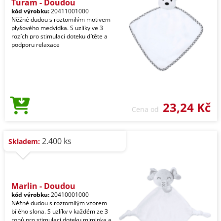
Turam - Doudou
kód výrobku:
20411001000
Něžné dudou s roztomilým motivem
plyšového medvídka. S uzlíky ve 3
rozích pro stimulaci doteku dítěte a
podporu relaxace
23,24 Kč
Cena od
2.400 ks
Skladem:
Marlin - Doudou
kód výrobku:
20410001000
Něžné dudou s roztomilým vzorem
bílého slona. S uzlíky v každém ze 3
rohů pro stimulaci doteku miminka a