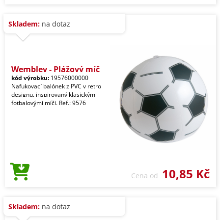
Skladem:
na dotaz
Wembley - Plážový míč
kód výrobku:
19576000000
Nafukovací balónek z PVC v retro
designu, inspirovaný klasickými
fotbalovými míči. Ref.: 9576
10,85 Kč
Cena od
Skladem:
na dotaz