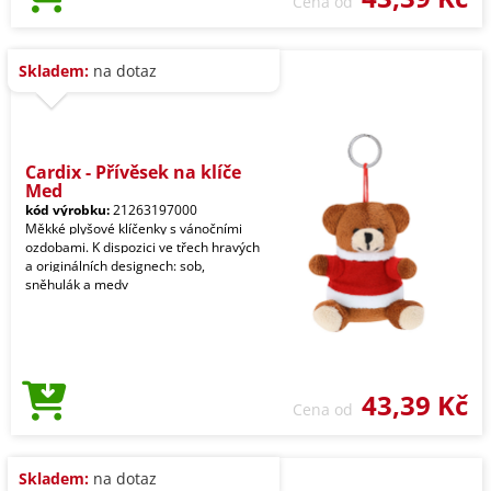
Cena od
Skladem:
na dotaz
Cardix - Přívěsek na klíče
Med
kód výrobku:
21263197000
Měkké plyšové klíčenky s vánočními
ozdobami. K dispozici ve třech hravých
a originálních designech: sob,
sněhulák a medv
43,39 Kč
Cena od
Skladem:
na dotaz