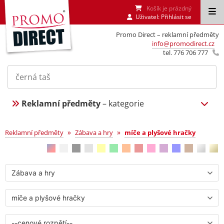
Košík je prázdný
Uživatel:
Přihlásit se
Promo Direct – reklamní předměty
info@promodirect.cz
tel. 776 706 777
Reklamní předměty
– kategorie
míče a plyšové hračky
»
»
Reklamní předměty
Zábava a hry
míče a plyšové hračky