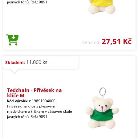
jasných tónů. Ref.: 9891
27,51 Kč
Cena od
11.000 ks
Skladem:
Tedchain - Přívěsek na
klíče M
kód výrobku:
19891004000
Přívěsek na klíče s plyšovým
medvídkem a tričkem v zábavné škále
jasných tónů. Ref.: 9891