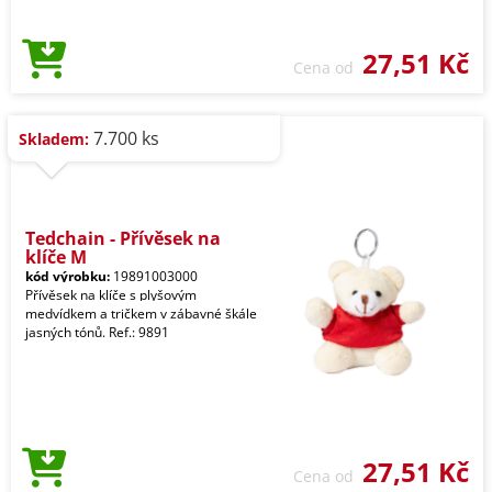
27,51 Kč
Cena od
7.700 ks
Skladem:
Tedchain - Přívěsek na
klíče M
kód výrobku:
19891003000
Přívěsek na klíče s plyšovým
medvídkem a tričkem v zábavné škále
jasných tónů. Ref.: 9891
27,51 Kč
Cena od