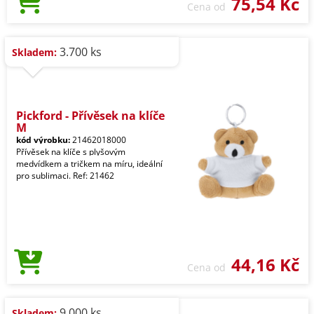
75,54 Kč
Cena od
3.700 ks
Skladem:
Pickford - Přívěsek na klíče
M
kód výrobku:
21462018000
Přívěsek na klíče s plyšovým
medvídkem a tričkem na míru, ideální
pro sublimaci. Ref: 21462
44,16 Kč
Cena od
9.000 ks
Skladem: