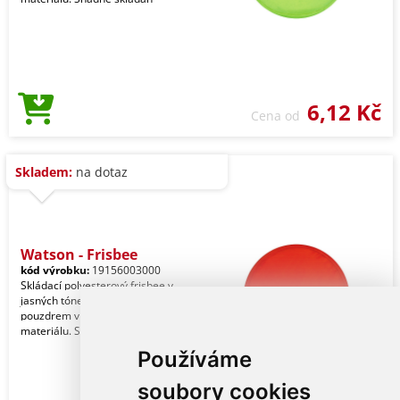
6,12 Kč
Cena od
Skladem:
na dotaz
Watson - Frisbee
kód výrobku:
19156003000
Skládací polyesterový frisbee v
jasných tónech s individuálním
pouzdrem v barvě odpovídajícího
materiálu. Snadné skládán
Používáme
soubory cookies