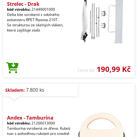
Strelec - Drak
kód výrobku:
21449001000
Delta kite vyrobený z odolného
polyesteru RPET Ripstop 210T.
Se strukturou ze skelných vláken,
která zajišťuje stabi
190,99 Kč
Cena od
7.800 ks
Skladem:
Andex - Tamburína
kód výrobku:
21266013000
Tamburína vyrobená ze dřeva. Kulatý
tvar s pohodlnou rukojetí pro snadné