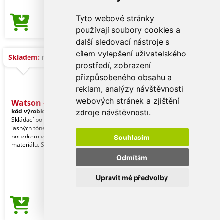
Tyto webové stránky
6,12 Kč
Cena od
používají soubory cookies a
další sledovací nástroje s
cílem vylepšení uživatelského
Skladem:
na dotaz
prostředí, zobrazení
přizpůsobeného obsahu a
reklam, analýzy návštěvnosti
webových stránek a zjištění
Watson - Frisbee
kód výrobku:
19156002000
zdroje návštěvnosti.
Skládací polyesterový frisbee v
jasných tónech s individuálním
pouzdrem v barvě odpovídajícího
Souhlasím
materiálu. Snadné skládán
Odmítám
Upravit mé předvolby
6,12 Kč
Cena od