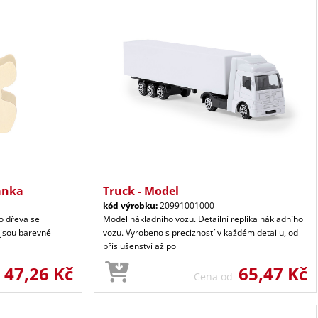
ánka
Truck - Model
kód výrobku:
20991001000
o dřeva se
Model nákladního vozu. Detailní replika nákladního
 jsou barevné
vozu. Vyrobeno s precizností v každém detailu, od
příslušenství až po
47,26 Kč
65,47 Kč
d
Cena od