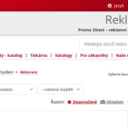
Jazyk
Rek
Promo Direct – reklamní
|
|
|
|
y - katalog
Tiskárna
Katalogy
Pro zákazníky
Naše 
»
bydlení
dekorace
Vyberte ba
Řazení:
Doporučené
Skladem