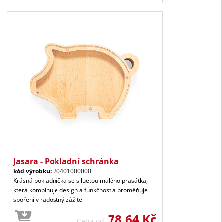
Jasara - Pokladní schránka
kód výrobku:
20401000000
Krásná pokladnička se siluetou malého prasátka,
která kombinuje design a funkčnost a proměňuje
spoření v radostný zážite
78,64 Kč
Cena od