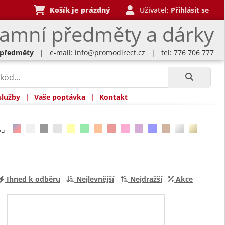
Košík je prázdný
Uživatel:
Přihlásit se
lamní předměty a dárky
 předměty
| e-mail:
info@promodirect.cz
| tel: 776 706 777
|
|
služby
Vaše poptávka
Kontakt
rvu
Ihned k odběru
Nejlevnější
Nejdražší
Akce