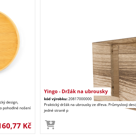
Yingo - Držák na ubrousky
kód výrobku:
20817000000
cký design,
Praktický držák na ubrousky ze dřeva. Průmyslový des
o pohodlné nošení
jedné straně p
160,77 Kč