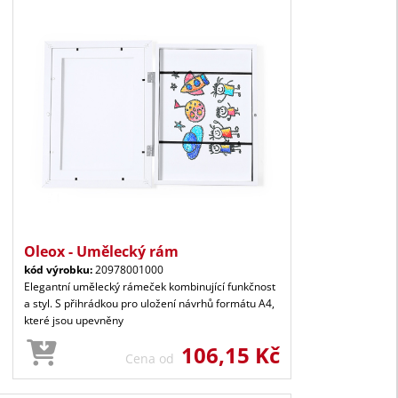
Oleox - Umělecký rám
kód výrobku:
20978001000
Elegantní umělecký rámeček kombinující funkčnost
a styl. S přihrádkou pro uložení návrhů formátu A4,
které jsou upevněny
106,15 Kč
Cena od