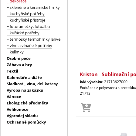
− dekorace
− skleněné a keramické hrnky
− kuchyňské potřeby
− kuchyňské přístroje
− fotorámečky, fotoalba
− kuřácké potřeby
− termosky termohrnky láhve
− víno a vinařské potřeby
− kelímky
Osobní péče
Zábava a hry
Textil
Kriston - Sublimační p
Kalendáře a diáře
kód výrobku:
21713627000
Sladkosti, vína, delikatesy
Podtácek z polyesteru s protisklu
Výroba na zakázku
21713
Vánoce
Ekologické předměty
Velikonoce
Výprodej skladu
Ochranné pomůcky