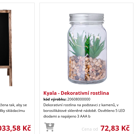
Kyala - Dekorativní rostlina
kód výrobku:
20608000000
žena tak, aby se
Dekorativní rostlina na podstavci z kamenů, v
 díky skládacímu
borosilikátové skleněné nádobě. Osvětleno 5 LED
diodami a napájeno 3 AAA b
033,58 Kč
72,83 Kč
Cena od