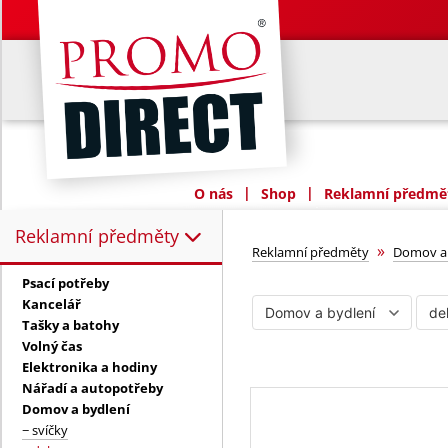
|
|
O nás
Shop
Reklamní předmět
Reklamní předměty
Reklamní předměty:
dekorace
»
Reklamní předměty
Domov a 
Psací potřeby
Kancelář
Tašky a batohy
Volný čas
Elektronika a hodiny
Nářadí a autopotřeby
Domov a bydlení
− svíčky