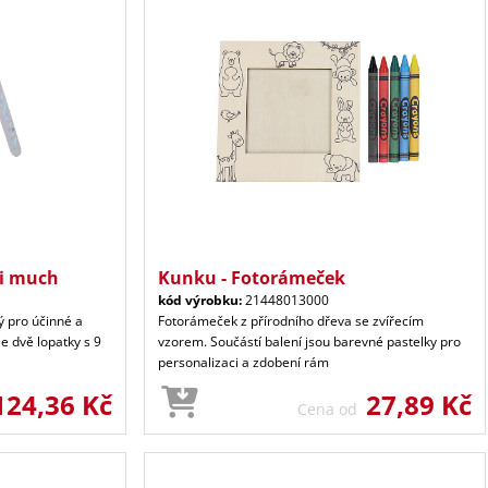
ti much
Kunku - Fotorámeček
kód výrobku:
21448013000
ý pro účinné a
Fotorámeček z přírodního dřeva se zvířecím
e dvě lopatky s 9
vzorem. Součástí balení jsou barevné pastelky pro
personalizaci a zdobení rám
124,36 Kč
27,89 Kč
Cena od