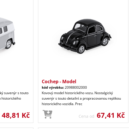
Cochep - Model
kód výrobku:
20988002000
ký suvenýr s touto
Kovový model historického vozu. Nostalgický
u historického
suvenýr s touto detailní a propracovanou replikou
historického vozidla. Prec
48,81 Kč
67,41 Kč
d
Cena od