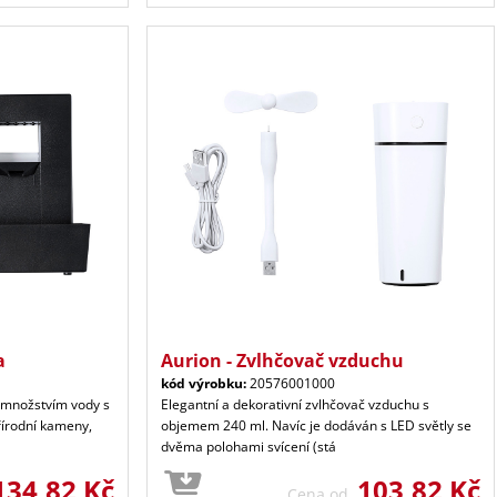
a
Aurion - Zvlhčovač vzduchu
kód výrobku:
20576001000
 množstvím vody s
Elegantní a dekorativní zvlhčovač vzduchu s
řírodní kameny,
objemem 240 ml. Navíc je dodáván s LED světly se
dvěma polohami svícení (stá
134,82 Kč
103,82 Kč
Cena od