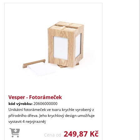
Vesper - Fotorámeček
kód výrobku:
20606000000
Unikátní fotorámeček ve tvaru krychle vyrobený z
přírodního dřeva. Jeho krychlový design umožňuje
vystavit 4 nejvýrazněj
249,87 Kč
Cena od