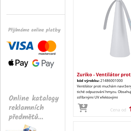
Přijímáme online platby
Zuriko - Ventilátor pro
kód výrobku:
21486001000
Ventilátor proti muchám navržen
tiché odpuzování hmyzu. Obsahuj
Online katalogy
stříbrnými UV efektovými
reklamních
Cena od
předmětů...