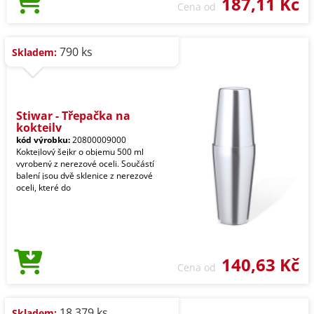
187,11 Kč
Cena od
790 ks
Skladem:
Stiwar - Třepačka na
koktejly
kód výrobku:
20800009000
Koktejlový šejkr o objemu 500 ml
vyrobený z nerezové oceli. Součástí
balení jsou dvě sklenice z nerezové
oceli, které do
140,63 Kč
Cena od
18.379 ks
Skladem: