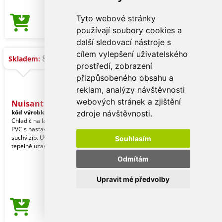
Tyto webové stránky
41,45 Kč
Cena od
používají soubory cookies a
další sledovací nástroje s
cílem vylepšení uživatelského
8.822 ks
Skladem:
prostředí, zobrazení
přizpůsobeného obsahu a
reklam, analýzy návštěvnosti
webových stránek a zjištění
Nuisant - Chladič lahví
kód výrobku:
19691003000
zdroje návštěvnosti.
Chladič na lahve vyrobený z odolného
PVC s nastavitelným zapínáním na
suchý zip. Uvnitř chladicí kapalina a
Souhlasím
tepelně uzav
Odmítám
Upravit mé předvolby
41,45 Kč
Cena od