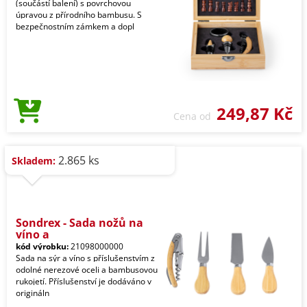
(součástí balení) s povrchovou
úpravou z přírodního bambusu. S
bezpečnostním zámkem a dopl
249,87 Kč
Cena od
2.865 ks
Skladem:
Sondrex - Sada nožů na
víno a
kód výrobku:
21098000000
Sada na sýr a víno s příslušenstvím z
odolné nerezové oceli a bambusovou
rukojetí. Příslušenství je dodáváno v
origináln