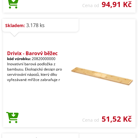
94,91 Kč
Cena od
3.178 ks
Skladem:
Drivix - Barový běžec
kód výrobku:
20820000000
Inovativní barová podložka z
bambusu. Ekologický design pro
servírování nápojů, který díky
vyřezávané mřížce zabraňuje r
51,52 Kč
Cena od