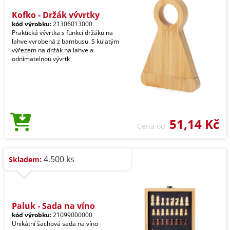
Kofko - Držák vývrtky
kód výrobku:
21306013000
Praktická vývrtka s funkcí držáku na
lahve vyrobená z bambusu. S kulatým
výřezem na držák na lahve a
odnímatelnou vývrtk
51,14 Kč
Cena od
4.500 ks
Skladem:
Paluk - Sada na víno
kód výrobku:
21099000000
Unikátní šachová sada na víno