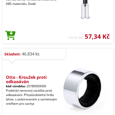
ABS materiálu. Dodá
57,34 Kč
Cena od
46.834 ks
Skladem:
Otto - Kroužek proti
odkapáván
kód výrobku:
20789009000
Praktický nerezový zarážka proti
odkapávání. Přizpůsobitelný hrdlu
lahve, s polstrovaným a sametovým
vnitřkem pro zachyc