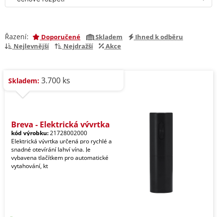
Řazení:
Doporučené
Skladem
Ihned k odběru
Nejlevnější
Nejdražší
Akce
3.700 ks
Skladem:
Breya - Elektrická vývrtka
kód výrobku:
21728002000
Elektrická vývrtka určená pro rychlé a
snadné otevírání lahví vína. Je
vybavena tlačítkem pro automatické
vytahování, kt