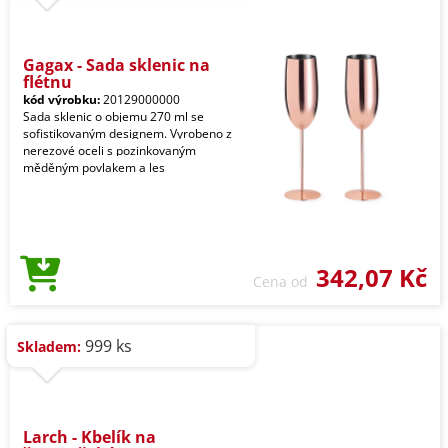
Gagax - Sada sklenic na
flétnu
kód výrobku:
20129000000
Sada sklenic o objemu 270 ml se
sofistikovaným designem. Vyrobeno z
nerezové oceli s pozinkovaným
měděným povlakem a les
342,07 Kč
Cena od
999 ks
Skladem:
Larch - Kbelík na