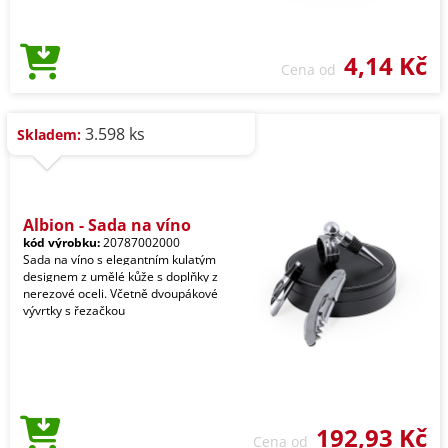
4,14 Kč
Cena od
3.598 ks
Skladem:
Albion - Sada na víno
kód výrobku:
20787002000
Sada na víno s elegantním kulatým
designem z umělé kůže s doplňky z
nerezové oceli. Včetně dvoupákové
vývrtky s řezačkou
192,93 Kč
Cena od