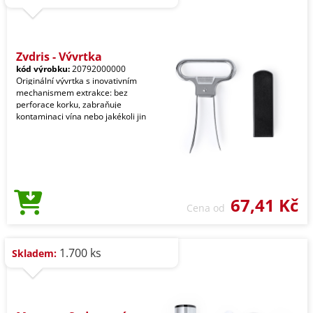
Zydris - Vývrtka
kód výrobku:
20792000000
Originální vývrtka s inovativním
mechanismem extrakce: bez
perforace korku, zabraňuje
kontaminaci vína nebo jakékoli jin
67,41 Kč
Cena od
1.700 ks
Skladem: