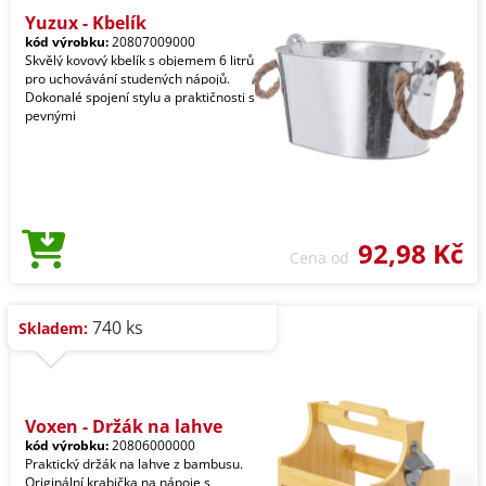
Yuzux - Kbelík
kód výrobku:
20807009000
Skvělý kovový kbelík s objemem 6 litrů
pro uchovávání studených nápojů.
Dokonalé spojení stylu a praktičnosti s
pevnými
92,98 Kč
Cena od
740 ks
Skladem:
Voxen - Držák na lahve
kód výrobku:
20806000000
Praktický držák na lahve z bambusu.
Originální krabička na nápoje s