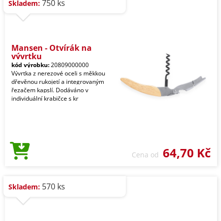
750 ks
Skladem:
Mansen - Otvírák na
vývrtku
kód výrobku:
20809000000
Vývrtka z nerezové oceli s měkkou
dřevěnou rukojetí a integrovaným
řezačem kapslí. Dodáváno v
individuální krabičce s kr
64,70 Kč
Cena od
570 ks
Skladem: