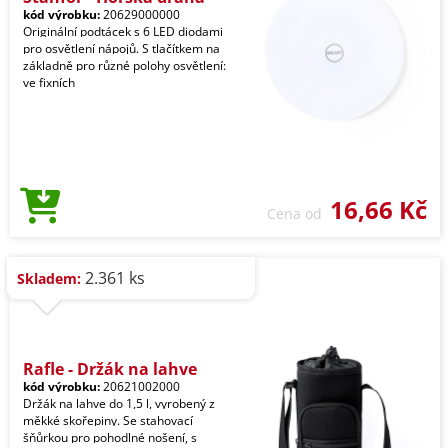
kód výrobku:
20629000000
Originální podtácek s 6 LED diodami
pro osvětlení nápojů. S tlačítkem na
základně pro různé polohy osvětlení:
ve fixních
16,66 Kč
Cena od
2.361 ks
Skladem:
Rafle - Držák na lahve
kód výrobku:
20621002000
Držák na lahve do 1,5 l, vyrobený z
měkké skořepiny. Se stahovací
šňůrkou pro pohodlné nošení, s