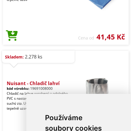
41,45 Kč
Cena od
2.278 ks
Skladem:
Nuisant - Chladič lahví
kód výrobku:
19691008000
Chladič na lahve vyrobený z odolného
PVC s nastavitelným zapínáním na
suchý zip. Uvnitř chladicí kapalina a
tepelně uzav
Používáme
soubory cookies