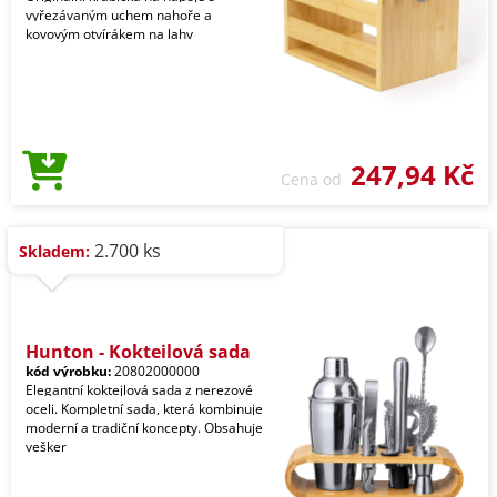
vyřezávaným uchem nahoře a
kovovým otvírákem na lahv
247,94 Kč
Cena od
2.700 ks
Skladem:
Hunton - Koktejlová sada
kód výrobku:
20802000000
Elegantní koktejlová sada z nerezové
oceli. Kompletní sada, která kombinuje
moderní a tradiční koncepty. Obsahuje
vešker