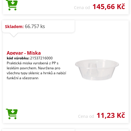
145,66 Kč
Cena od
66.757 ks
Skladem:
Apeyar - Miska
kód výrobku:
21537216000
Praktická miska vyrobená z PP s
lesklým povrchem. Navržena pro
všechny typy sklenic a hrnků a nabízí
funkční a všestrann
11,23 Kč
Cena od