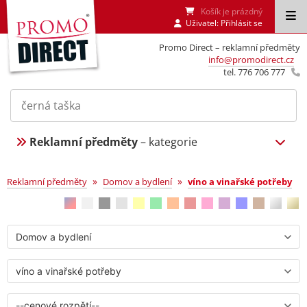
Košík je prázdný
Uživatel:
Přihlásit se
Promo Direct – reklamní předměty
info@promodirect.cz
tel. 776 706 777
Reklamní předměty
– kategorie
víno a vinařské potřeby
»
»
Reklamní předměty
Domov a bydlení
víno a vinařské potřeby