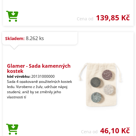
139,85 Kč
Cena od
8.262 ks
Skladem:
Glamer - Sada kamenných
kostek
kód výrobku:
20131000000
Sada 4 opakovaně použitelných kostek
ledu. Vyrobeno z žuly, udržuje nápoj
studený, aniž by se změnily jeho
vlastnosti tí
46,10 Kč
Cena od