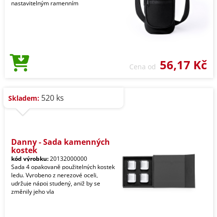
nastavitelným ramenním
56,17 Kč
Cena od
520 ks
Skladem:
Danny - Sada kamenných
kostek
kód výrobku:
20132000000
Sada 4 opakovaně použitelných kostek
ledu. Vyrobeno z nerezové oceli,
udržuje nápoj studený, aniž by se
změnily jeho vla