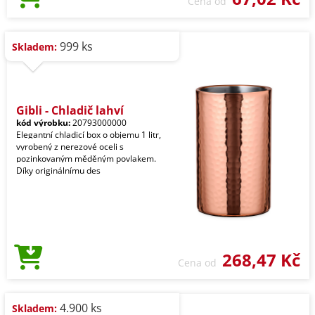
Cena od
999 ks
Skladem:
Gibli - Chladič lahví
kód výrobku:
20793000000
Elegantní chladicí box o objemu 1 litr,
vyrobený z nerezové oceli s
pozinkovaným měděným povlakem.
Díky originálnímu des
268,47 Kč
Cena od
4.900 ks
Skladem: