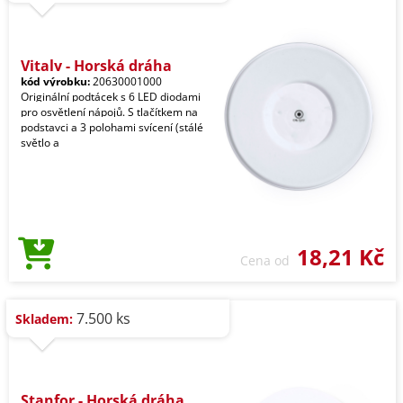
Vitaly - Horská dráha
kód výrobku:
20630001000
Originální podtácek s 6 LED diodami
pro osvětlení nápojů. S tlačítkem na
podstavci a 3 polohami svícení (stálé
světlo a
18,21 Kč
Cena od
7.500 ks
Skladem:
Stanfor - Horská dráha