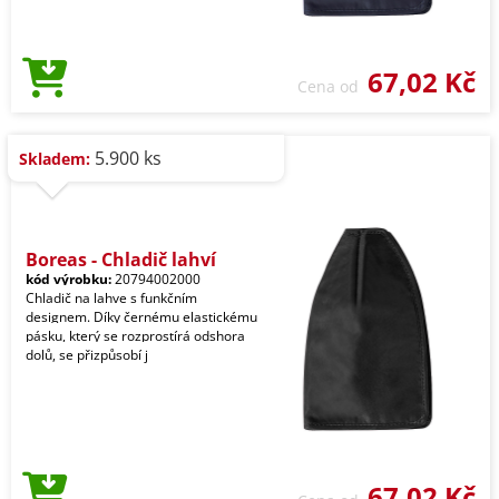
67,02 Kč
Cena od
5.900 ks
Skladem:
Boreas - Chladič lahví
kód výrobku:
20794002000
Chladič na lahve s funkčním
designem. Díky černému elastickému
pásku, který se rozprostírá odshora
dolů, se přizpůsobí j
67,02 Kč