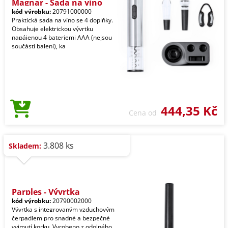
Magnar - Sada na víno
kód výrobku:
20791000000
Praktická sada na víno se 4 doplňky.
Obsahuje elektrickou vývrtku
napájenou 4 bateriemi AAA (nejsou
součástí balení), ka
444,35 Kč
Cena od
3.808 ks
Skladem:
Parples - Vývrtka
kód výrobku:
20790002000
Vývrtka s integrovaným vzduchovým
čerpadlem pro snadné a bezpečné
vyjmutí korku. Vyrobeno z odolného