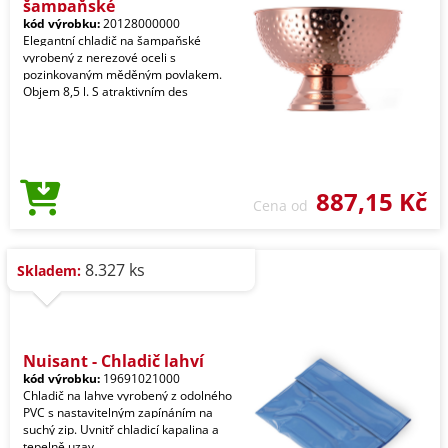
šampaňské
kód výrobku:
20128000000
Elegantní chladič na šampaňské
vyrobený z nerezové oceli s
pozinkovaným měděným povlakem.
Objem 8,5 l. S atraktivním des
887,15 Kč
Cena od
8.327 ks
Skladem:
Nuisant - Chladič lahví
kód výrobku:
19691021000
Chladič na lahve vyrobený z odolného
PVC s nastavitelným zapínáním na
suchý zip. Uvnitř chladicí kapalina a
tepelně uzav