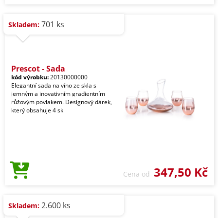
701 ks
Skladem:
Prescot - Sada
kód výrobku:
20130000000
Elegantní sada na víno ze skla s
jemným a inovativním gradientním
růžovým povlakem. Designový dárek,
který obsahuje 4 sk
347,50 Kč
Cena od
2.600 ks
Skladem: