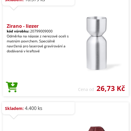
Zirano - Jigger
kód výrobku:
20799009000
Odměrka na nápoje z nerezové oceli s
matným povrchem. Speciálně
navržená pro laserové gravírování a
dodávaná v kraftové
26,73 Kč
Cena od
4.400 ks
Skladem: