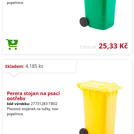
popelnice.
25,33 Kč
Cena od
4.185 ks
Skladem:
Perera stojan na psací
potřeby
kód výrobku:
27731283-TB02
Plastový stojánek na tužky, tvar
popelnice.