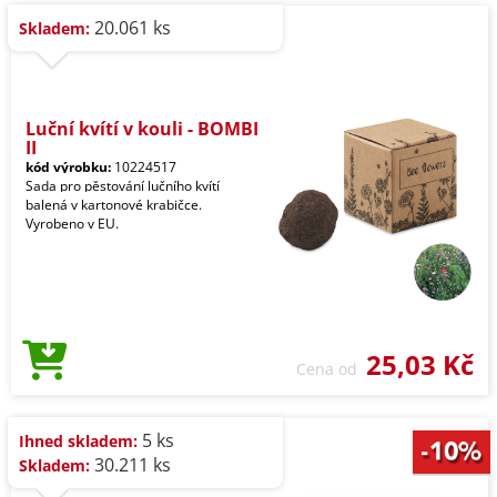
20.061 ks
Skladem:
Luční kvítí v kouli - BOMBI
II
kód výrobku:
10224517
Sada pro pěstování lučního kvítí
balená v kartonové krabičce.
Vyrobeno v EU.
25,03 Kč
Cena od
5 ks
Ihned skladem:
30.211 ks
Skladem: