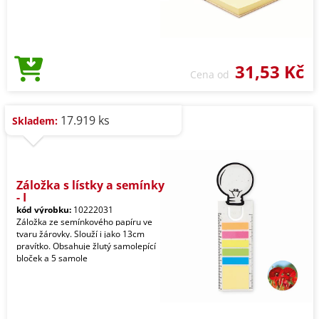
31,53 Kč
Cena od
17.919 ks
Skladem:
Záložka s lístky a semínky
- I
kód výrobku:
10222031
Záložka ze semínkového papíru ve
tvaru žárovky. Slouží i jako 13cm
pravítko. Obsahuje žlutý samolepící
bloček a 5 samole