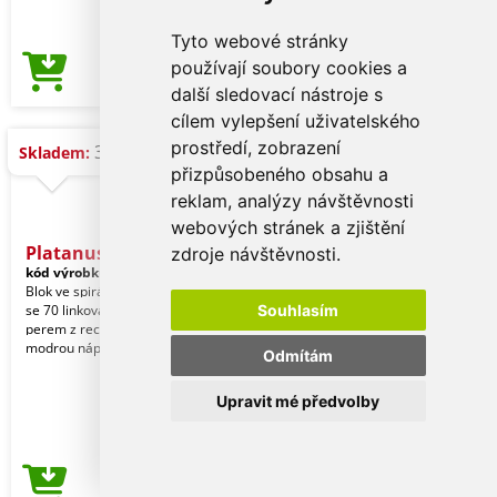
Tyto webové stránky
používají soubory cookies a
13,12 Kč
Cena od
další sledovací nástroje s
cílem vylepšení uživatelského
prostředí, zobrazení
37.595 ks
Skladem:
přizpůsobeného obsahu a
reklam, analýzy návštěvnosti
webových stránek a zjištění
Platanus A6 blok
zdroje návštěvnosti.
kód výrobku:
27731629-TB06
Blok ve spirále z recyklovaného papíru
se 70 linkovanými listy a kuličkovým
Souhlasím
perem z recyklovaného papíru s
modrou náplní
Odmítám
Upravit mé předvolby
14,58 Kč
Cena od