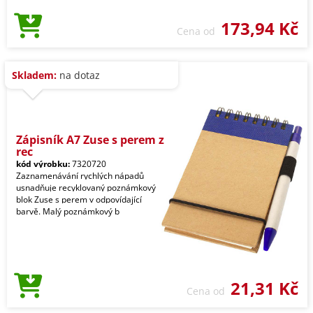
173,94 Kč
Cena od
Skladem:
na dotaz
Zápisník A7 Zuse s perem z
rec
kód výrobku:
7320720
Zaznamenávání rychlých nápadů
usnadňuje recyklovaný poznámkový
blok Zuse s perem v odpovídající
barvě. Malý poznámkový b
21,31 Kč
Cena od