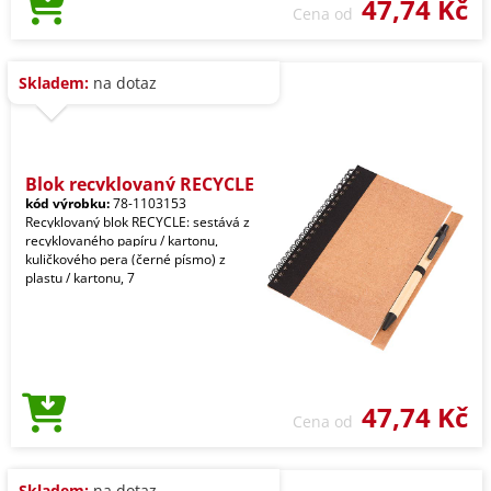
47,74 Kč
Cena od
Skladem:
na dotaz
Blok recyklovaný RECYCLE
kód výrobku:
78-1103153
Recyklovaný blok RECYCLE: sestává z
recyklovaného papíru / kartonu,
kuličkového pera (černé písmo) z
plastu / kartonu, 7
47,74 Kč
Cena od
Skladem:
na dotaz