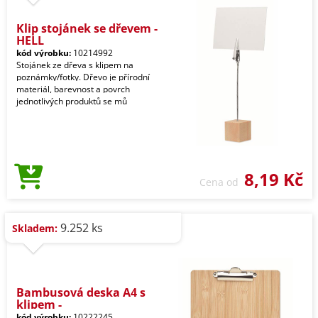
Klip stojánek se dřevem -
HELL
kód výrobku:
10214992
Stojánek ze dřeva s klipem na
poznámky/fotky. Dřevo je přírodní
materiál, barevnost a povrch
jednotlivých produktů se mů
8,19 Kč
Cena od
9.252 ks
Skladem:
Bambusová deska A4 s
klipem -
kód výrobku:
10222245