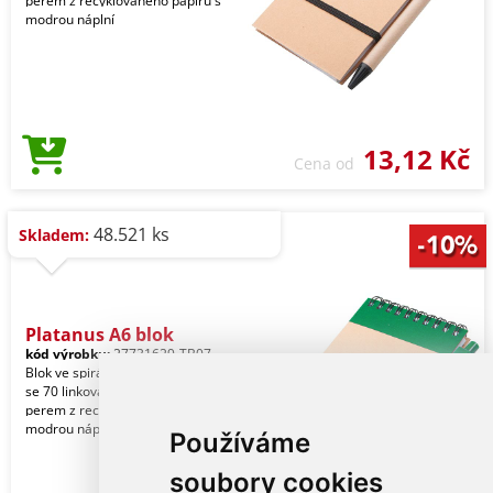
perem z recyklovaného papíru s
modrou náplní
13,12 Kč
Cena od
48.521 ks
Skladem:
Platanus A6 blok
kód výrobku:
27731629-TB07
Blok ve spirále z recyklovaného papíru
se 70 linkovanými listy a kuličkovým
perem z recyklovaného papíru s
modrou náplní
Používáme
soubory cookies