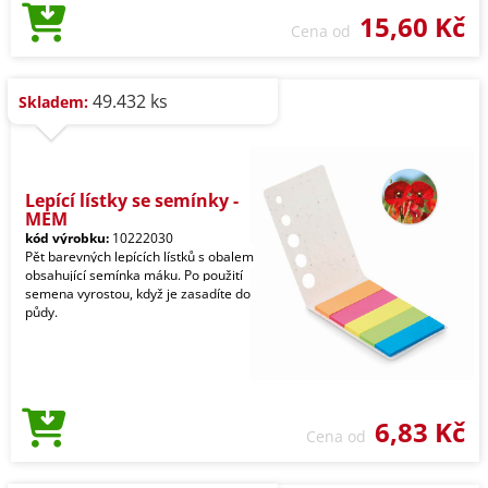
15,60 Kč
Cena od
49.432 ks
Skladem:
Lepící lístky se semínky -
MEM
kód výrobku:
10222030
Pět barevných lepících lístků s obalem
obsahující semínka máku. Po použití
semena vyrostou, když je zasadíte do
půdy.
6,83 Kč
Cena od