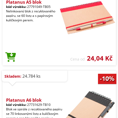
Platanus A5 blok
kód výrobku:
27791049-TB05
Nelinkovaný blok z recyklovaného
papíru, se 60 listy a s papírovým
kuličkovým perem.
24,04 Kč
Cena od
24.784 ks
Skladem:
Platanus A6 blok
kód výrobku:
27731629-TB10
Blok ve spirále z recyklovaného papíru
se 70 linkovanými listy a kuličkovým