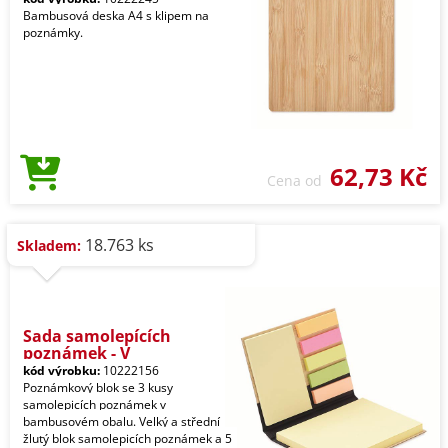
Bambusová deska A4 s klipem na
poznámky.
62,73 Kč
Cena od
18.763 ks
Skladem:
Sada samolepících
poznámek - V
kód výrobku:
10222156
Poznámkový blok se 3 kusy
samolepicích poznámek v
bambusovém obalu. Velký a střední
žlutý blok samolepicích poznámek a 5