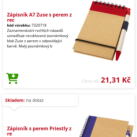
Zápisník A7 Zuse s perem z
rec
kód výrobku:
7320718
Zaznamenávání rychlých nápadů
usnadňuje recyklovaný poznámkový
blok Zuse s perem v odpovídající
barvě. Malý poznámkový b
21,31 Kč
Cena od
Skladem:
na dotaz
Zápisník s perem Priestly z
re