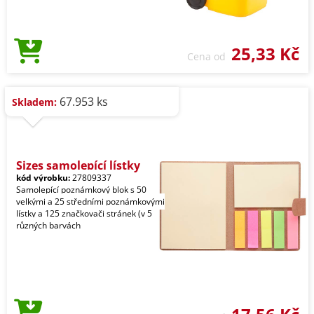
25,33 Kč
Cena od
67.953 ks
Skladem:
Sizes samolepící lístky
kód výrobku:
27809337
Samolepící poznámkový blok s 50
velkými a 25 středními poznámkovými
lístky a 125 značkovači stránek (v 5
různých barvách