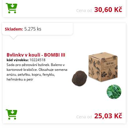
30,60 Kč
Cena od
5.275 ks
Skladem:
Bylinky v kouli - BOMBI III
kód výrobku:
10224518
Sada pro pěstování bylinek. Baleno v
kartonové krabičce. Obsahuje semena
anýzu, pelyňku, kopru, fenyklu,
heřmánku a petr
25,03 Kč
Cena od