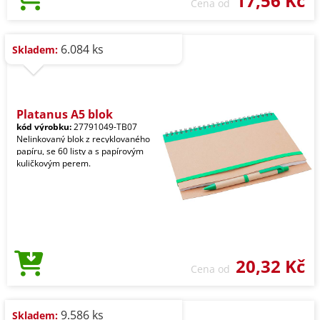
17,56 Kč
Cena od
6.084 ks
Skladem:
Platanus A5 blok
kód výrobku:
27791049-TB07
Nelinkovaný blok z recyklovaného
papíru, se 60 listy a s papírovým
kuličkovým perem.
20,32 Kč
Cena od
9.586 ks
Skladem: