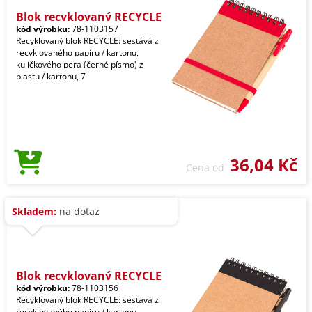
Blok recyklovaný RECYCLE
kód výrobku:
78-1103157
Recyklovaný blok RECYCLE: sestává z
recyklovaného papíru / kartonu,
kuličkového pera (černé písmo) z
plastu / kartonu, 7
36,04 Kč
Cena od
Skladem:
na dotaz
Blok recyklovaný RECYCLE
kód výrobku:
78-1103156
Recyklovaný blok RECYCLE: sestává z
recyklovaného papíru / kartonu,