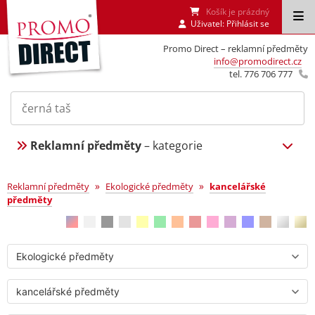
Košík je prázdný
Uživatel:
Přihlásit se
Promo Direct – reklamní předměty
info@promodirect.cz
tel. 776 706 777
Reklamní předměty
– kategorie
kancelářské předměty
»
»
Reklamní předměty
Ekologické předměty
kancelářské
předměty