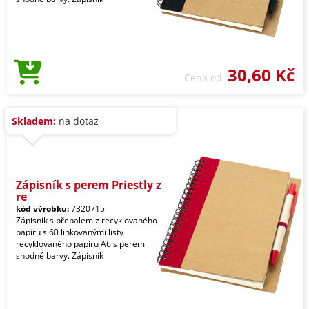
30,60 Kč
Cena od
Skladem:
na dotaz
Zápisník s perem Priestly z
re
kód výrobku:
7320715
Zápisník s přebalem z recyklovaného
papíru s 60 linkovanými listy
recyklovaného papíru A6 s perem
shodné barvy. Zápisník