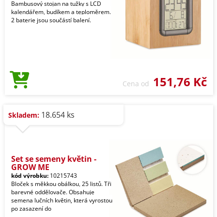
Bambusový stojan na tužky s LCD
kalendářem, budíkem a teploměrem.
2 baterie jsou součástí balení.
151,76 Kč
Cena od
18.654 ks
Skladem:
Set se semeny květin -
GROW ME
kód výrobku:
10215743
Bloček s měkkou obálkou, 25 listů. Tři
barevné oddělovače. Obsahuje
semena lučních květin, která vyrostou
po zasazení do