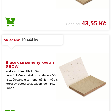
43,55 Kč
Cena od
10.444 ks
Skladem:
Bloček se semeny květin -
GROW
kód výrobku:
10215742
Lepící bloček s měkkou obálkou a 50ti
listy. Obsahuje semena lučních květin,
která vyrostou po zasazení do hlíny.
Fabric