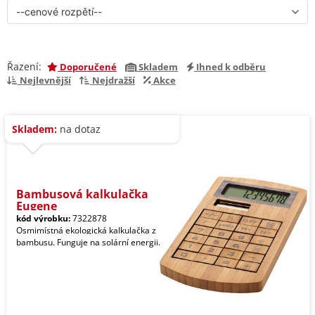
Řazení:
Doporučené
Skladem
Ihned k odběru
Nejlevnější
Nejdražší
Akce
Skladem:
na dotaz
Bambusová kalkulačka
Eugene
kód výrobku:
7322878
Osmimístná ekologická kalkulačka z
bambusu. Funguje na solární energii.