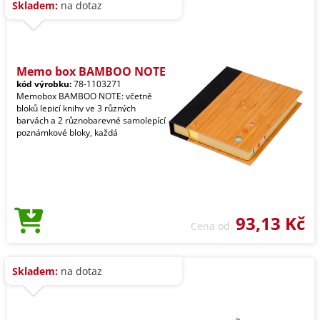
Skladem:
na dotaz
Memo box BAMBOO NOTE
kód výrobku:
78-1103271
Memobox BAMBOO NOTE: včetně
bloků lepicí knihy ve 3 různých
barvách a 2 různobarevné samolepící
poznámkové bloky, každá
93,13 Kč
Cena od
Skladem:
na dotaz