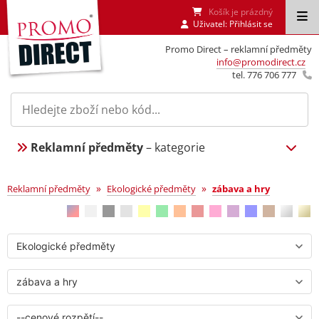
Košík je prázdný
Uživatel:
Přihlásit se
Promo Direct – reklamní předměty
info@promodirect.cz
tel. 776 706 777
Reklamní předměty
– kategorie
zábava a hry
»
»
Reklamní předměty
Ekologické předměty
zábava a hry