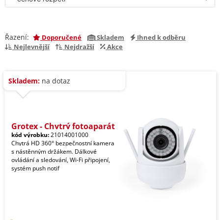
Řazení:
Doporučené
Skladem
Ihned k odběru
Nejlevnější
Nejdražší
Akce
Skladem:
na dotaz
Grotex - Chytrý fotoaparát
kód výrobku:
21014001000
Chytrá HD 360° bezpečnostní kamera
s nástěnným držákem. Dálkové
ovládání a sledování, Wi-Fi připojení,
systém push notif