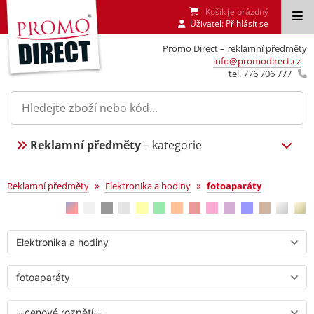
Košík je prázdný
Uživatel:
Přihlásit se
Promo Direct – reklamní předměty
info@promodirect.cz
tel. 776 706 777
Reklamní předměty
– kategorie
fotoaparáty
»
»
Reklamní předměty
Elektronika a hodiny
fotoaparáty