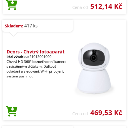
512,14 Kč
Cena od
417 ks
Skladem:
Deors - Chytrý fotoaparát
kód výrobku:
21013001000
Chytrá HD 360° bezpečnostní kamera
s nástěnným držákem. Dálkové
ovládání a sledování, Wi-Fi připojení,
systém push notif
469,53 Kč
Cena od