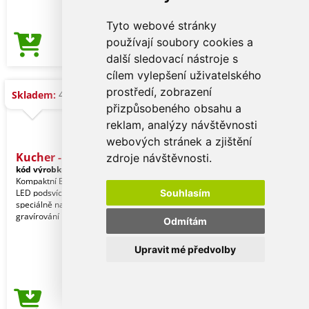
Tyto webové stránky
používají soubory cookies a
80,97 Kč
Cena od
další sledovací nástroje s
cílem vylepšení uživatelského
prostředí, zobrazení
498 ks
Skladem:
přizpůsobeného obsahu a
reklam, analýzy návštěvnosti
webových stránek a zjištění
Kucher - Reproduktor
zdroje návštěvnosti.
kód výrobku:
21015002000
Kompaktní Bluetooth reproduktor s
LED podsvícením uvnitř. Vnější povrch
Souhlasím
speciálně navržený pro laserové
gravírování pro
Odmítám
Upravit mé předvolby
80,97 Kč
Cena od