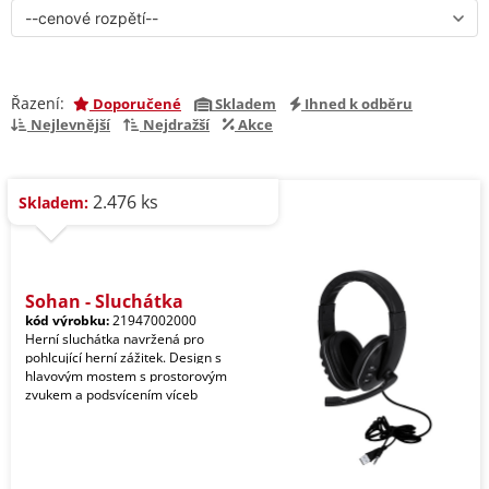
Řazení:
Doporučené
Skladem
Ihned k odběru
Nejlevnější
Nejdražší
Akce
2.476 ks
Skladem:
Sohan - Sluchátka
kód výrobku:
21947002000
Herní sluchátka navržená pro
pohlcující herní zážitek. Design s
hlavovým mostem s prostorovým
zvukem a podsvícením víceb