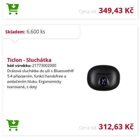
349,43 Kč
Cena od
6.600 ks
Skladem:
Ticlon - Sluchátka
kód výrobku:
21773002000
Drátová sluchátka do uší s Bluetooth®
5.4 připojením, funkcí handsfree a
potlačením hluku. Ergonomicky
tvarovaná, s doty
312,63 Kč
Cena od