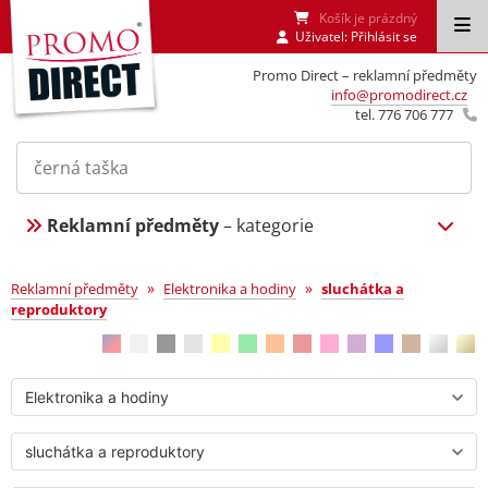
Košík je prázdný
Uživatel:
Přihlásit se
Promo Direct – reklamní předměty
info@promodirect.cz
tel. 776 706 777
Reklamní předměty
– kategorie
sluchátka a reproduktory
»
»
Reklamní předměty
Elektronika a hodiny
sluchátka a
reproduktory