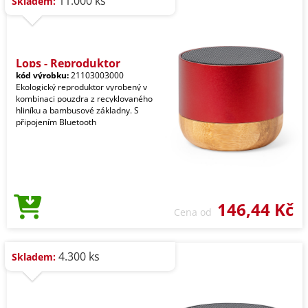
11.000 ks
Skladem:
Lops - Reproduktor
kód výrobku:
21103003000
Ekologický reproduktor vyrobený v
kombinaci pouzdra z recyklovaného
hliníku a bambusové základny. S
připojením Bluetooth
146,44 Kč
Cena od
4.300 ks
Skladem: