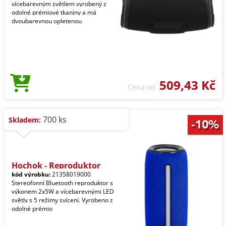
vícebarevným světlem vyrobený z
odolné prémiové tkaniny a má
dvoubarevnou opletenou
509,43 Kč
Cena od
700 ks
Skladem:
Hochok - Reproduktor
kód výrobku:
21358019000
Stereofonní Bluetooth reproduktor s
výkonem 2x5W a vícebarevnými LED
světly s 5 režimy svícení. Vyrobeno z
odolné prémio