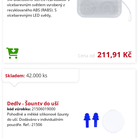
vícebarevným světlem vyrobený z
recyklovaného ABS (RABS). S
vícebarevnými LED světly,
211,91 Kč
Cena od
42.000 ks
Skladem:
Dedly - Špunty do uší
kód výrobku:
21506019000
Pohodlné a měkké silikonové špunty
do uší. Dodáváno v individuálním
pouzdře. Ref.: 21506