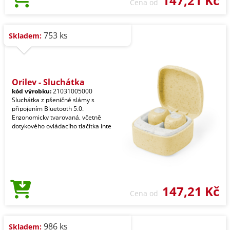
147,21 Kč
Cena od
753 ks
Skladem:
Oriley - Sluchátka
kód výrobku:
21031005000
Sluchátka z pšeničné slámy s
připojením Bluetooth 5.0.
Ergonomicky tvarovaná, včetně
dotykového ovládacího tlačítka inte
147,21 Kč
Cena od
986 ks
Skladem: