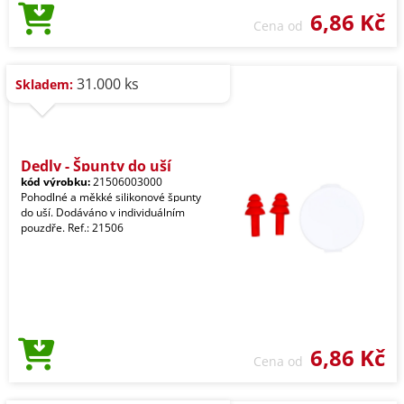
6,86 Kč
Cena od
31.000 ks
Skladem:
Dedly - Špunty do uší
kód výrobku:
21506003000
Pohodlné a měkké silikonové špunty
do uší. Dodáváno v individuálním
pouzdře. Ref.: 21506
6,86 Kč
Cena od