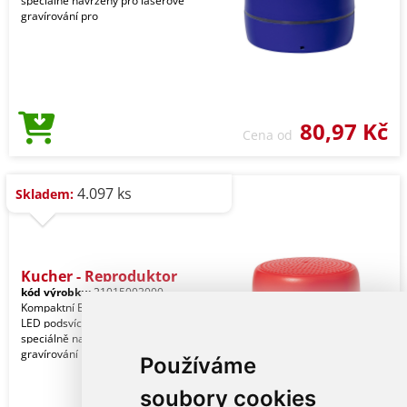
speciálně navržený pro laserové
gravírování pro
80,97 Kč
Cena od
4.097 ks
Skladem:
Kucher - Reproduktor
kód výrobku:
21015003000
Kompaktní Bluetooth reproduktor s
LED podsvícením uvnitř. Vnější povrch
speciálně navržený pro laserové
gravírování pro
Používáme
soubory cookies