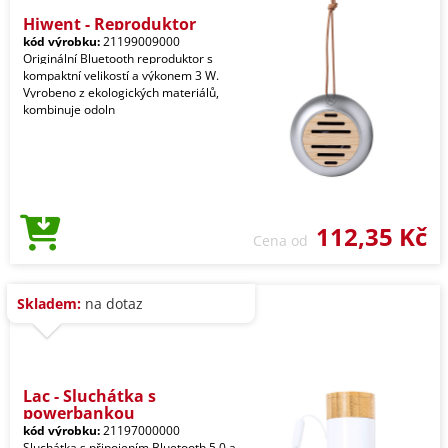
Hiwent - Reproduktor
kód výrobku:
21199009000
Originální Bluetooth reproduktor s
kompaktní velikostí a výkonem 3 W.
Vyrobeno z ekologických materiálů,
kombinuje odoln
112,35 Kč
Cena od
Skladem:
na dotaz
Lac - Sluchátka s
powerbankou
kód výrobku:
21197000000
Sluchátka s připojením Bluetooth 5.0 a