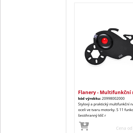
Flanery - Multifunkční 
kód výrobku:
20998002000
Stylový a praktický multifunkční 
oceli ve tvaru motorky. S 11 funk
šestihranný klíč r
Cena o