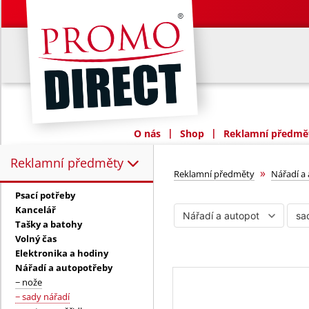
|
|
O nás
Shop
Reklamní předmět
Reklamní předměty
Reklamní předměty:
sady nářadí
»
Reklamní předměty
Nářadí a
Psací potřeby
Kancelář
Tašky a batohy
Volný čas
Elektronika a hodiny
Nářadí a autopotřeby
− nože
− sady nářadí