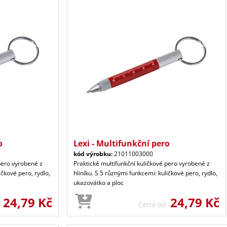
o
Lexi - Multifunkční pero
kód výrobku:
21011003000
pero vyrobené z
Praktické multifunkční kuličkové pero vyrobené z
ičkové pero, rydlo,
hliníku. S 5 různými funkcemi: kuličkové pero, rydlo,
ukazovátko a ploc
24,79 Kč
24,79 Kč
d
Cena od