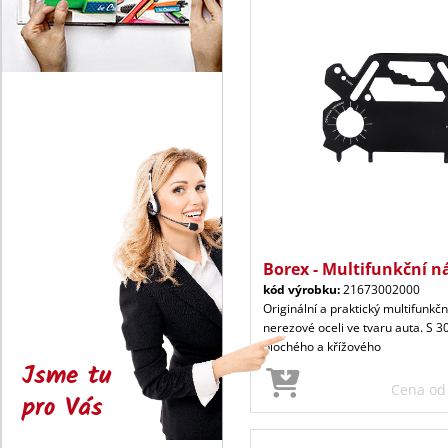
Borex - Multifunkční n
kód výrobku:
21673002000
Originální a praktický multifunkčn
nerezové oceli ve tvaru auta. S 3
plochého a křížového
Jsme tu
Cena o
pro Vás