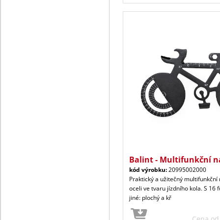
Balint - Multifunkční n
kód výrobku:
20995002000
Praktický a užitečný multifunkční
oceli ve tvaru jízdního kola. S 1
jiné: plochý a kř
Cena o