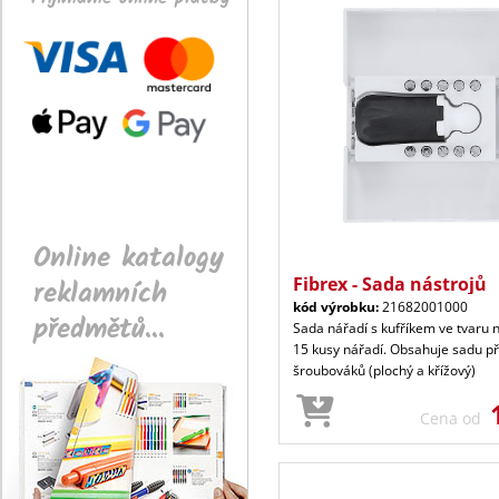
Online katalogy
reklamních
Fibrex - Sada nástrojů
kód výrobku:
21682001000
předmětů...
Sada nářadí s kufříkem ve tvaru 
15 kusy nářadí. Obsahuje sadu p
šroubováků (plochý a křížový)
Cena od