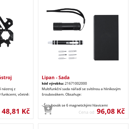
ástroj
Lipan - Sada
kód výrobku:
21671002000
í nástroj z
Multifunkční sada nářadí se svítilnou a hliníkovým
0 funkcemi, včetně:
šroubovákem. Obsahuje:
- Šroubovák se 6 magnetickými hlavicemi
48,81 Kč
96,08 Kč
d
Cena od