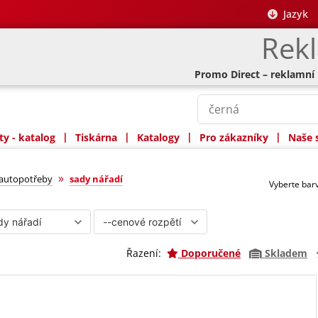
Jazyk
Rek
Promo Direct – reklamní
|
|
|
|
y - katalog
Tiskárna
Katalogy
Pro zákazníky
Naše 
»
 autopotřeby
sady nářadí
Vyberte ba
Řazení:
Doporučené
Skladem