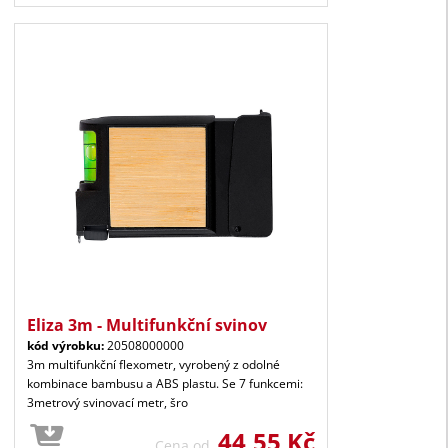
Eliza 3m - Multifunkční svinov
kód výrobku:
20508000000
3m multifunkční flexometr, vyrobený z odolné
kombinace bambusu a ABS plastu. Se 7 funkcemi:
3metrový svinovací metr, šro
44,55 Kč
Cena od