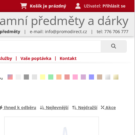
Košík je prázdný
Uživatel:
Přihlásit se
lamní předměty a dárky
 předměty
| e-mail:
info@promodirect.cz
| tel: 776 706 777
|
|
služby
Vaše poptávka
Kontakt
rvu
Ihned k odběru
Nejlevnější
Nejdražší
Akce