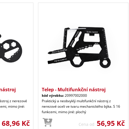
nástroj
Telep - Multifunkční nástroj
kód výrobku:
20997002000
nástroj z nerezové
Praktický a neobvyklý multifunkční nástroj z
cemi, mimo jiné:
nerezové oceli ve tvaru mechanického býka. S 16
funkcemi, mimo jiné: plochý
68,96 Kč
56,95 Kč
d
Cena od