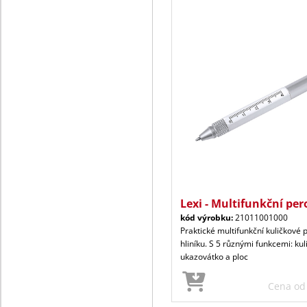
Lexi - Multifunkční per
kód výrobku:
21011001000
Praktické multifunkční kuličkové 
hliníku. S 5 různými funkcemi: kul
ukazovátko a ploc
Cena o