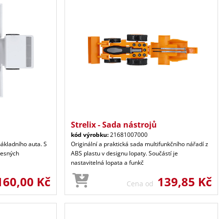
Strelix - Sada nástrojů
kód výrobku:
21681007000
nákladního auta. S
Originální a praktická sada multifunkčního nářadí z
řesných
ABS plastu v designu lopaty. Součástí je
nastavitelná lopata a funkč
160,00 Kč
139,85 Kč
Cena od