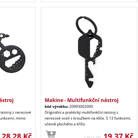
ástroj
Makine - Multifunkční nástroj
kód výrobku:
20993002000
 nástroj z nerezové
Originální a praktický multifunkční nástroj z
6 funkcemi, mimo
nerezové oceli s kroužkem na klíče. S 13 funkcemi,
včetně plochého a křížo
28,28 Kč
19,37 Kč
d
Cena od