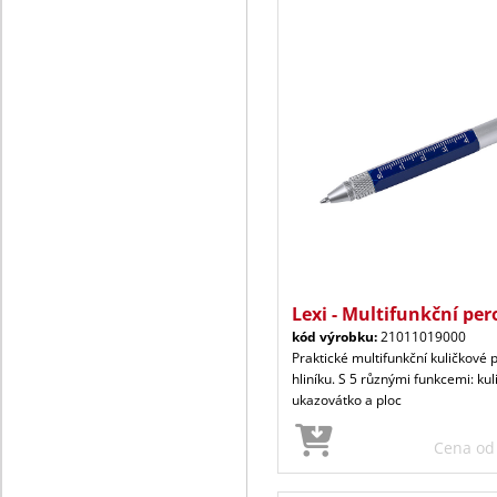
Lexi - Multifunkční per
kód výrobku:
21011019000
Praktické multifunkční kuličkové 
hliníku. S 5 různými funkcemi: kul
ukazovátko a ploc
Cena o