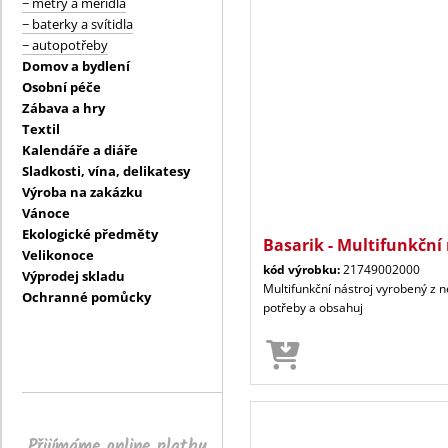
− metry a měřidla
− baterky a svítidla
− autopotřeby
Domov a bydlení
Osobní péče
Zábava a hry
Textil
Kalendáře a diáře
Sladkosti, vína, delikatesy
Výroba na zakázku
Vánoce
Ekologické předměty
Basarik - Multifunkční 
Velikonoce
kód výrobku:
21749002000
Výprodej skladu
Multifunkční nástroj vyrobený z 
Ochranné pomůcky
potřeby a obsahuj
Přijímáme online platby