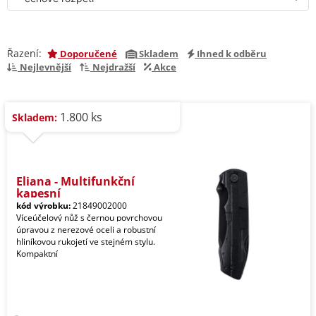
Řazení:
Doporučené
Skladem
Ihned k odběru
Nejlevnější
Nejdražší
Akce
1.800 ks
Skladem:
Eliana - Multifunkční
kapesní
kód výrobku:
21849002000
Víceúčelový nůž s černou povrchovou
úpravou z nerezové oceli a robustní
hliníkovou rukojetí ve stejném stylu.
Kompaktní