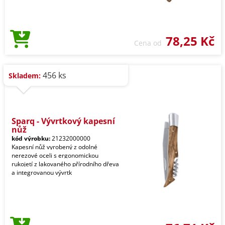
78,25 Kč
Cena od
456 ks
Skladem:
Sparq - Vývrtkový kapesní
nůž
kód výrobku:
21232000000
Kapesní nůž vyrobený z odolné
nerezové oceli s ergonomickou
rukojetí z lakovaného přírodního dřeva
a integrovanou vývrtk