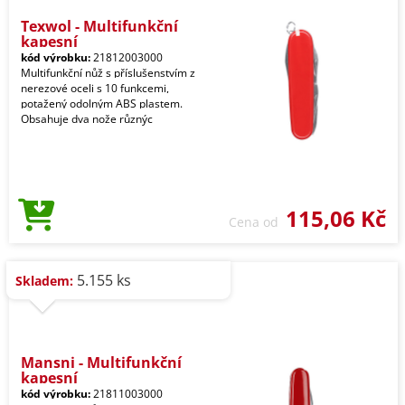
Texwol - Multifunkční
kapesní
kód výrobku:
21812003000
Multifunkční nůž s příslušenstvím z
nerezové oceli s 10 funkcemi,
potažený odolným ABS plastem.
Obsahuje dva nože různýc
115,06 Kč
Cena od
5.155 ks
Skladem:
Mansni - Multifunkční
kapesní
kód výrobku:
21811003000