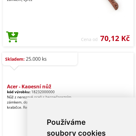
70,12 Kč
Cena od
25.000 ks
Skladem:
Acer - Kapesní nůž
kód výrobku:
18232000000
Nůž z nerezové oceli s bezpečnostním
zámkem, dodáván v individuální
krabičce. Ref.: 8232
Používáme
soubory cookies