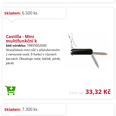
6.500 ks
Skladem:
Castilla - Mini
multifunkční k
kód výrobku:
19855002000
Víceúčelový mini nůž s příslušenstvím
z nerezové oceli, 6 funkcí v různých
barvách. Obsahuje nože, kleště, pilník,
párát
33,32 Kč
Cena od
7.300 ks
Skladem: