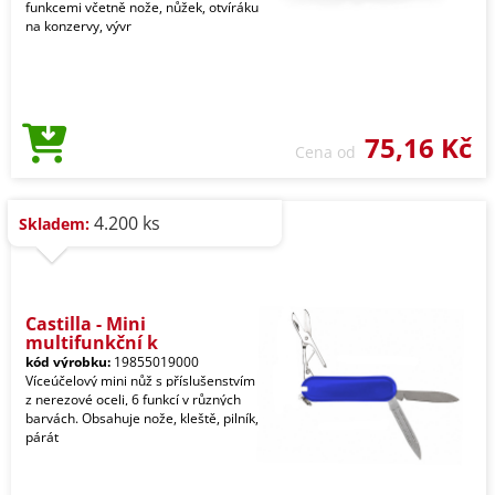
funkcemi včetně nože, nůžek, otvíráku
na konzervy, vývr
75,16 Kč
Cena od
4.200 ks
Skladem:
Castilla - Mini
multifunkční k
kód výrobku:
19855019000
Víceúčelový mini nůž s příslušenstvím
z nerezové oceli, 6 funkcí v různých
barvách. Obsahuje nože, kleště, pilník,
párát