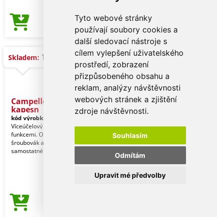
Tyto webové stránky
32,93 Kč
Cena od
používají soubory cookies a
další sledovací nástroje s
cílem vylepšení uživatelského
14.000 ks
Skladem:
prostředí, zobrazení
přizpůsobeného obsahu a
reklam, analýzy návštěvnosti
webových stránek a zjištění
Campello - Multifunkční
kapesn
zdroje návštěvnosti.
kód výrobku:
18225000000
Víceúčelový nůž z nerezové oceli se 6
funkcemi. Obsahuje nůž, otvíráky,
Souhlasím
šroubovák a klíčenku. Dodáváno v
samostatné krab
Odmítám
Upravit mé předvolby
27,51 Kč
Cena od