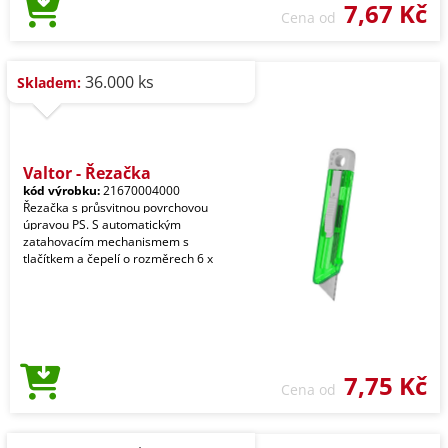
7,67 Kč
Cena od
36.000 ks
Skladem:
Valtor - Řezačka
kód výrobku:
21670004000
Řezačka s průsvitnou povrchovou
úpravou PS. S automatickým
zatahovacím mechanismem s
tlačítkem a čepelí o rozměrech 6 x
7,75 Kč
Cena od