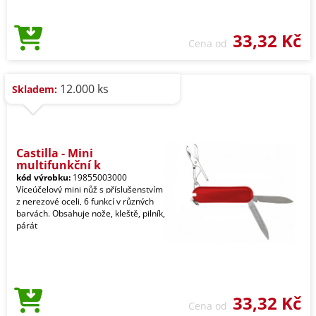
33,32 Kč
Cena od
12.000 ks
Skladem:
Castilla - Mini
multifunkční k
kód výrobku:
19855003000
Víceúčelový mini nůž s příslušenstvím
z nerezové oceli, 6 funkcí v různých
barvách. Obsahuje nože, kleště, pilník,
párát
33,32 Kč
Cena od