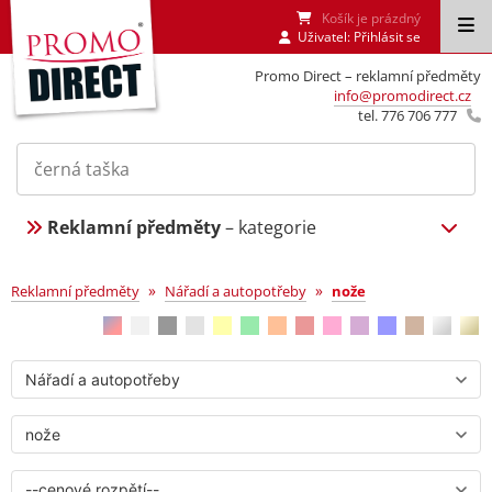
Košík je prázdný
Uživatel:
Přihlásit se
Promo Direct – reklamní předměty
info@promodirect.cz
tel. 776 706 777
Reklamní předměty
– kategorie
nože
»
»
Reklamní předměty
Nářadí a autopotřeby
nože