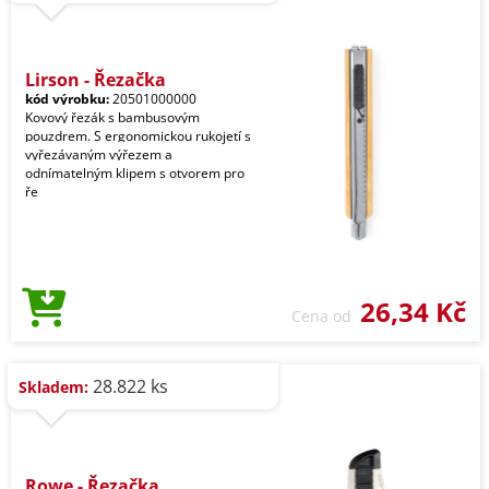
Lirson - Řezačka
kód výrobku:
20501000000
Kovový řezák s bambusovým
pouzdrem. S ergonomickou rukojetí s
vyřezávaným výřezem a
odnímatelným klipem s otvorem pro
ře
26,34 Kč
Cena od
28.822 ks
Skladem:
Rowe - Řezačka