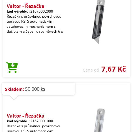
Valtor - Řezačka
kód výrobku:
21670002000
Řezačka s průsvitnou povrchovou
úpravou PS. S automatickým
zatahovacím mechanismem s
tlačítkem a čepelí o rozměrech 6 x
7,67 Kč
Cena od
50.000 ks
Skladem:
Valtor - Řezačka
kód výrobku:
21670001000
Řezačka s průsvitnou povrchovou
úpravou PS. S automatickým