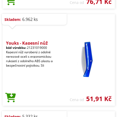
76,71 Kč
Cena od
6.962 ks
Skladem:
Youks - Kapesní nůž
kód výrobku:
21231019000
Kapesní nůž vyrobený z odolné
nerezové oceli s ergonomickou
rukojetí z odolného ABS plastu a
bezpečnostní pojistkou. Sli
51,91 Kč
Cena od
5.332 ks
Skladem: