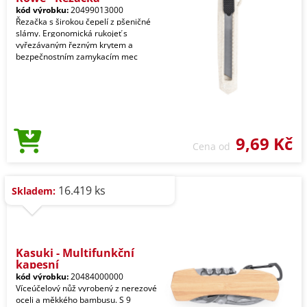
kód výrobku:
20499013000
Řezačka s širokou čepelí z pšeničné
slámy. Ergonomická rukojeť s
vyřezávaným řezným krytem a
bezpečnostním zamykacím mec
9,69 Kč
Cena od
16.419 ks
Skladem:
Kasuki - Multifunkční
kapesní
kód výrobku:
20484000000
Víceúčelový nůž vyrobený z nerezové
oceli a měkkého bambusu. S 9