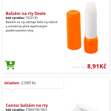
Balzám na rty Deale
kód výrobku:
7323135
Balzám na rty udržuje Vaše rty vláčné
a ochrání je před nepříznivými
povětrnostními vlivy.
8,91Kč
Cena od
2.049 ks
Skladem:
Contor balzám na rty
kód výrobku:
27845190-TB21