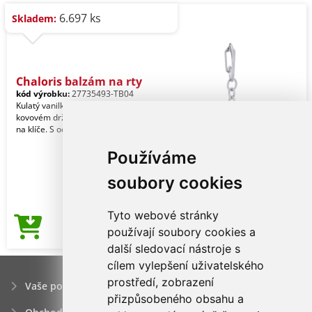
6.697 ks
Skladem:
Chaloris balzám na rty
kód výrobku:
27735493-TB04
Kulatý vanilkový balzám na rty v
kovovém držáku s kovovým kroužkem
na klíče. S ochranou SPF15.
Používáme
soubory cookies
Tyto webové stránky
19,52Kč
používají soubory cookies a
Cena od
další sledovací nástroje s
cílem vylepšení uživatelského
prostředí, zobrazení
Vaše poptávka
přizpůsobeného obsahu a