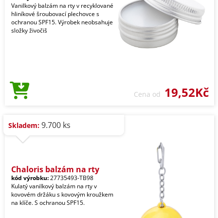
Vanilkový balzám na rty v recyklované
hliníkové šroubovací plechovce s
ochranou SPF15. Výrobek neobsahuje
složky živočiš
19,52Kč
Cena od
9.700 ks
Skladem:
Chaloris balzám na rty
kód výrobku:
27735493-TB98
Kulatý vanilkový balzám na rty v
kovovém držáku s kovovým kroužkem
na klíče. S ochranou SPF15.