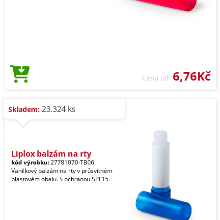
6,76Kč
Cena od
23.324 ks
Skladem:
Liplox balzám na rty
kód výrobku:
27781070-TB06
Vanilkový balzám na rty v průsvitném
plastovém obalu. S ochranou SPF15.