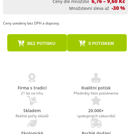
6,76 – 9,60 Kč
Ceny dle množství
-30 %
Množstevní sleva až
Ceny uvedeny bez DPH a dopravy.
BEZ POTISKU
S POTISKEM
Firma s tradicí
Kvalitní potisk
21 let na trhu
Předměty Vám potiskneme
Skladem
20.000+
Reálné počty skladů
spokojených zákazníků
Ekologické
Rychlé dodání