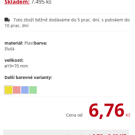
Skladem:
7.495 ks
Toto zboží běžně dodáváme do 5 prac. dní, s potiskem do
10 prac. dní
materiál:
Plast
barva:
žlutá
velikosti:
ø19×70 mm
Další barevné varianty:
6,76
Cena od
Kč