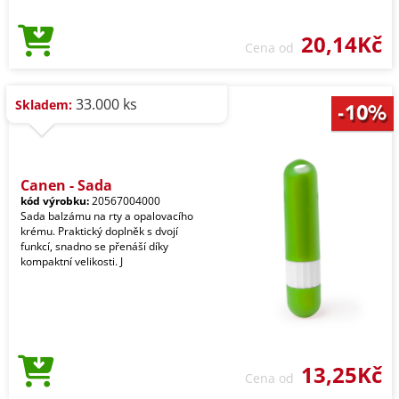
20,14Kč
Cena od
33.000 ks
Skladem:
Canen - Sada
kód výrobku:
20567004000
Sada balzámu na rty a opalovacího
krému. Praktický doplněk s dvojí
funkcí, snadno se přenáší díky
kompaktní velikosti. J
13,25Kč
Cena od