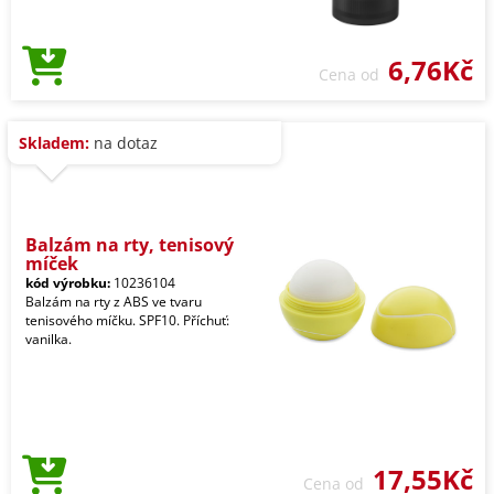
6,76Kč
Cena od
Skladem:
na dotaz
Balzám na rty, tenisový
míček
kód výrobku:
10236104
Balzám na rty z ABS ve tvaru
tenisového míčku. SPF10. Příchuť:
vanilka.
17,55Kč
Cena od