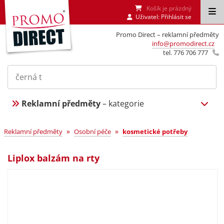
Košík je prázdný
Uživatel:
Přihlásit se
Promo Direct – reklamní předměty
info@promodirect.cz
tel. 776 706 777
Reklamní předměty
– kategorie
»
»
Reklamní předměty
Osobní péče
kosmetické potřeby
Liplox balzám na rty