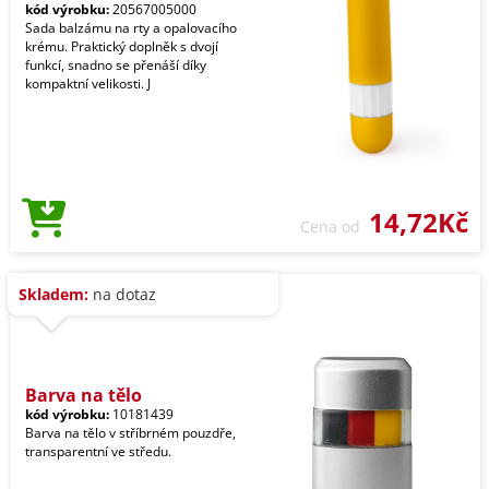
kód výrobku:
20567005000
Sada balzámu na rty a opalovacího
krému. Praktický doplněk s dvojí
funkcí, snadno se přenáší díky
kompaktní velikosti. J
14,72Kč
Cena od
Skladem:
na dotaz
Barva na tělo
kód výrobku:
10181439
Barva na tělo v stříbrném pouzdře,
transparentní ve středu.