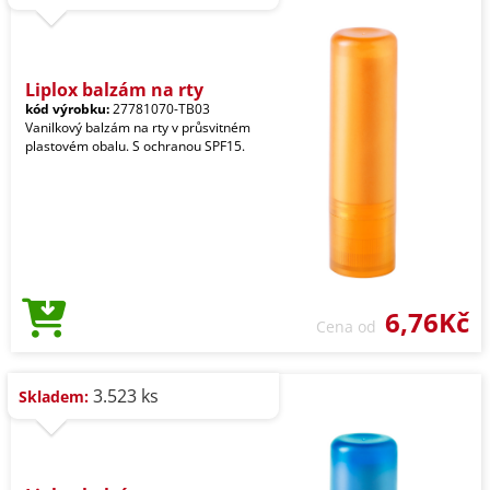
Liplox balzám na rty
kód výrobku:
27781070-TB03
Vanilkový balzám na rty v průsvitném
plastovém obalu. S ochranou SPF15.
6,76Kč
Cena od
3.523 ks
Skladem: