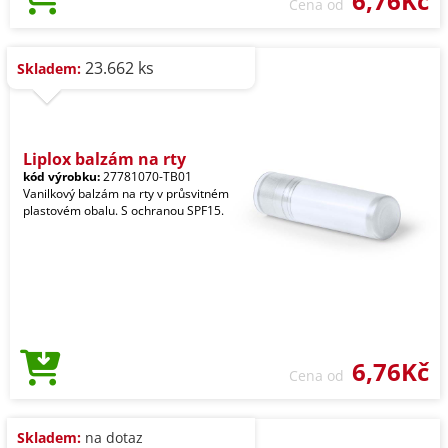
6,76Kč
Cena od
23.662 ks
Skladem:
Liplox balzám na rty
kód výrobku:
27781070-TB01
Vanilkový balzám na rty v průsvitném
plastovém obalu. S ochranou SPF15.
6,76Kč
Cena od
Skladem:
na dotaz