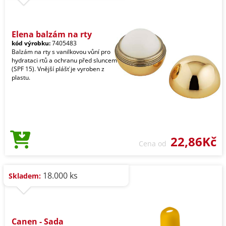
Elena balzám na rty
kód výrobku:
7405483
Balzám na rty s vanilkovou vůní pro
hydrataci rtů a ochranu před sluncem
(SPF 15). Vnější plášť je vyroben z
plastu.
22,86Kč
Cena od
18.000 ks
Skladem:
Canen - Sada