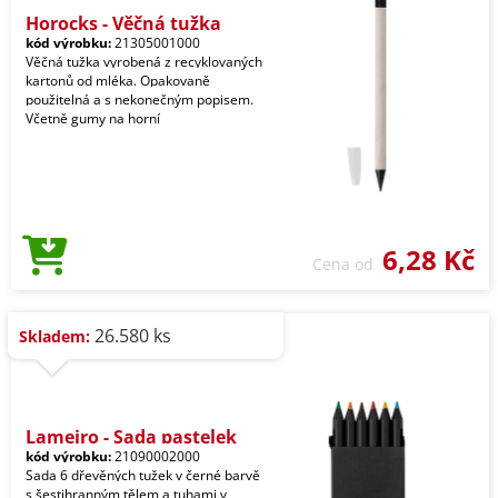
Horocks - Věčná tužka
kód výrobku:
21305001000
Věčná tužka vyrobená z recyklovaných
kartonů od mléka. Opakovaně
použitelná a s nekonečným popisem.
Včetně gumy na horní
6,28 Kč
Cena od
26.580 ks
Skladem:
Lameiro - Sada pastelek
kód výrobku:
21090002000
Sada 6 dřevěných tužek v černé barvě
s šestihranným tělem a tuhami v