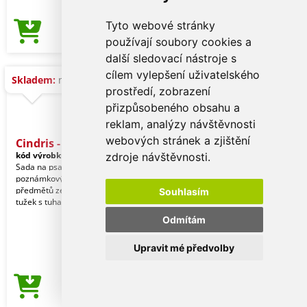
Tyto webové stránky
34,87 Kč
Cena od
používají soubory cookies a
další sledovací nástroje s
cílem vylepšení uživatelského
Skladem:
na dotaz
prostředí, zobrazení
přizpůsobeného obsahu a
reklam, analýzy návštěvnosti
webových stránek a zjištění
Cindris - Sada
kód výrobku:
20386000000
zdroje návštěvnosti.
Sada na psaní a vybarvování s
poznámkovým blokem. Zábavná sada
předmětů ze dřeva, která se skládá z
Souhlasím
tužek s tuhami různý
Odmítám
Upravit mé předvolby
48,43 Kč
Cena od