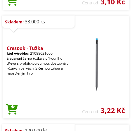
3,10 Kč
Cena od
33.000 ks
Skladem:
Crespok - Tužka
kód výrobku:
21088021000
Elegantní černá tužka z přírodního
dřeva s praktickou gumou, dostupná v
různých barvách. S černou tuhou a
naostřeným hro
3,22 Kč
Cena od
120.000 ks
Skladem: