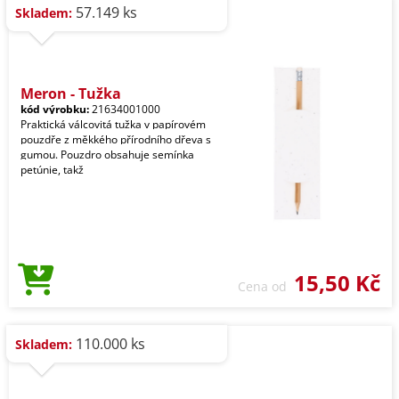
57.149 ks
Skladem:
Meron - Tužka
kód výrobku:
21634001000
Praktická válcovitá tužka v papírovém
pouzdře z měkkého přírodního dřeva s
gumou. Pouzdro obsahuje semínka
petúnie, takž
15,50 Kč
Cena od
110.000 ks
Skladem: