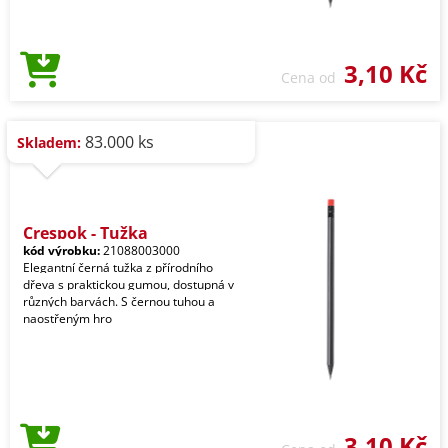
3,10 Kč
Cena od
83.000 ks
Skladem:
Crespok - Tužka
kód výrobku:
21088003000
Elegantní černá tužka z přírodního
dřeva s praktickou gumou, dostupná v
různých barvách. S černou tuhou a
naostřeným hro
3,10 Kč