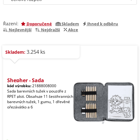
Řazení:
Doporučené
Skladem
Ihned k odběru
Nejlevnější
Nejdražší
Akce
3.254 ks
Skladem:
Shepher - Sada
kód výrobku:
21888008000
Sada barevných tužek v pouzdře z
RPET plsti. Obsahuje 11 šestihranných
barevných tužek, 1 gumu, 1 dřevěné
ořezávátko a 6