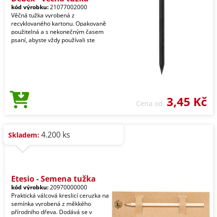
kód výrobku:
21077002000
Věčná tužka vyrobená z
recyklovaného kartonu. Opakovaně
použitelná a s nekonečným časem
psaní, abyste vždy používali ste
3,45 Kč
Cena od
4.200 ks
Skladem:
Etesio - Semena tužka
kód výrobku:
20970000000
Praktická válcová kreslicí ceruzka na
semínka vyrobená z měkkého
přírodního dřeva. Dodává se v