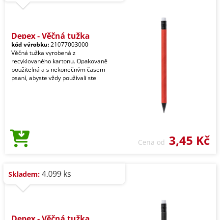
Depex - Věčná tužka
kód výrobku:
21077003000
Věčná tužka vyrobená z
recyklovaného kartonu. Opakovaně
použitelná a s nekonečným časem
psaní, abyste vždy používali ste
3,45 Kč
Cena od
4.099 ks
Skladem:
Depex - Věčná tužka