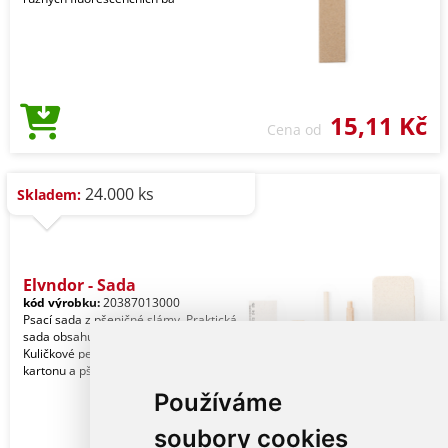
15,11 Kč
Cena od
24.000 ks
Skladem:
Elyndor - Sada
kód výrobku:
20387013000
Psací sada z pšeničné slámy. Praktická
sada obsahuje: - Dřevěnou tužku -
Kuličkové pero z recyklovaného
kartonu a pšenič
Používáme
soubory cookies