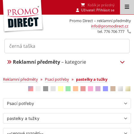
Košík je prázdný
Uživatel:
Přihlásit se
Promo Direct – reklamní předměty
info@promodirect.cz
tel. 776 706 777
Reklamní předměty
– kategorie
pastelky a tužky
»
»
Reklamní předměty
Psací potřeby
pastelky a tužky