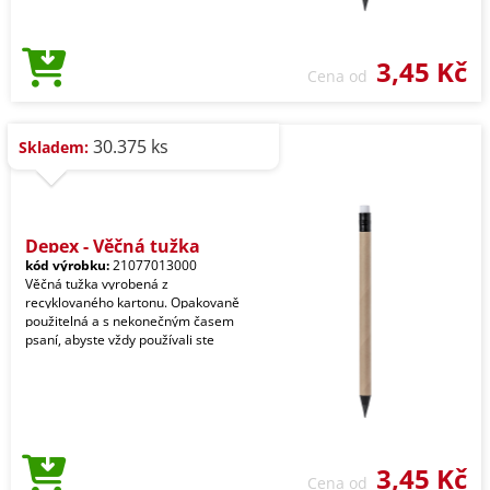
3,45 Kč
Cena od
30.375 ks
Skladem:
Depex - Věčná tužka
kód výrobku:
21077013000
Věčná tužka vyrobená z
recyklovaného kartonu. Opakovaně
použitelná a s nekonečným časem
psaní, abyste vždy používali ste
3,45 Kč
Cena od