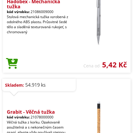
Hadobex - Mechanická
tužka
kód výrobku:
21086009000
Stylová mechanická tužka vyrobená z
odolného ABS plastu. Průsvitné šedé
tělo a sladěná texturovaná rukojeť, s
chromovaný
5,42 Kč
Cena od
54.919 ks
Skladem:
Grabit - Věčná tužka
kód výrobku:
21078000000
Věčná tužka z korku. Opakovaně
použitelná a s nekonečným časem
psaní, abyste vždy používali stejnou