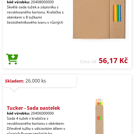
kód výrobku:
20408000000
Skvělá sada tužek a zápisníku z
recyklovaného kartonu. Krabička s
okénkem s 8 tužkami
šestiúhelníkového tvaru v různých
56,17 Kč
Cena od
26.000 ks
Skladem:
Tucker - Sada pastelek
kód výrobku:
20406000000
Sada 4 tužek v krabičce z
recyklovaného kartonu s okénkem.
Dřevěné tužky s válcovitým tělem v
různých fluorescenčních ba