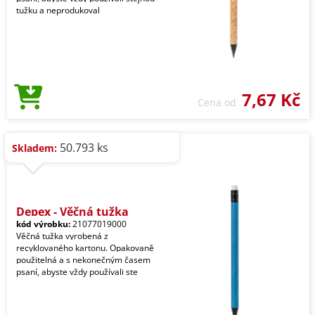
tužku a neprodukoval
7,67 Kč
Cena od
50.793 ks
Skladem:
Depex - Věčná tužka
kód výrobku:
21077019000
Věčná tužka vyrobená z
recyklovaného kartonu. Opakovaně
použitelná a s nekonečným časem
psaní, abyste vždy používali ste