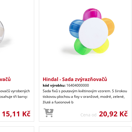
ovačů
Hindal - Sada zvýrazňovačů
kód výrobku:
16404000000
zňovačů vyrobených
Sada fixů s poutavým květinovým vzorem. S širokou
sahuje tři barvy:
tiskovou plochou a fixy v oranžové, modré, zelené,
žluté a fuxionové b
15,11 Kč
20,92 Kč
d
Cena od