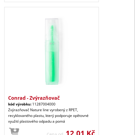
Conrad - Zvýrazňovač
kód výrobku:
11287004000
Zvýrazňovač Nature line vyrobený z RPET,
recyklovaného plastu, který podporuje opětovné
využití plastového odpadu a pomá
12,01 Kč
Cena od