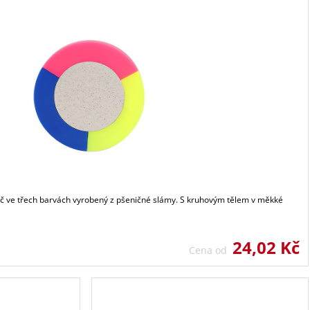
ač ve třech barvách vyrobený z pšeničné slámy. S kruhovým tělem v měkké
24,02 Kč
Cena od