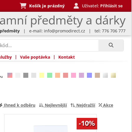
Košík je prázdný
Uživatel:
Přihlásit se
lamní předměty a dárky
 předměty
| e-mail:
info@promodirect.cz
| tel: 776 706 777
|
|
služby
Vaše poptávka
Kontakt
rvu
Ihned k odběru
Nejlevnější
Nejdražší
Akce