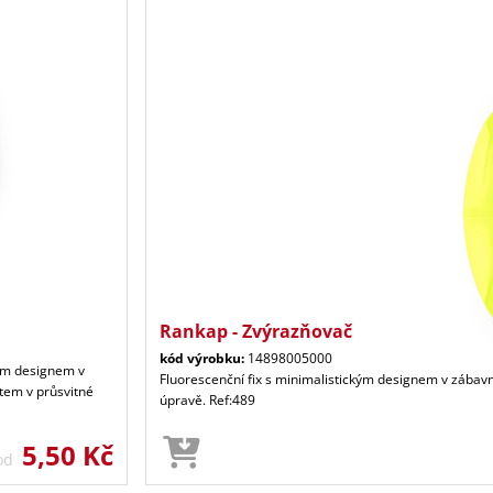
Rankap - Zvýrazňovač
kód výrobku:
14898005000
kým designem v
Fluorescenční fix s minimalistickým designem v zábav
tem v průsvitné
úpravě. Ref:489
5,50 Kč
 od