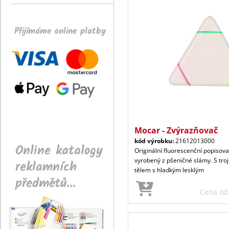
Přijímáme online platby
Mocar - Zvýrazňovač
kód výrobku:
21612013000
Online katalogy
Originální fluorescenční popisov
vyrobený z pšeničné slámy. S tro
reklamních
tělem s hladkým lesklým
předmětů...
Cena o