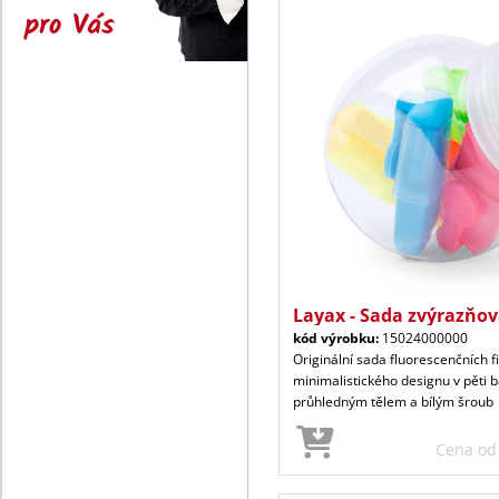
pro Vás
Layax - Sada zvýrazňo
kód výrobku:
15024000000
Originální sada fluorescenčních f
minimalistického designu v pěti b
průhledným tělem a bílým šroub
Cena o