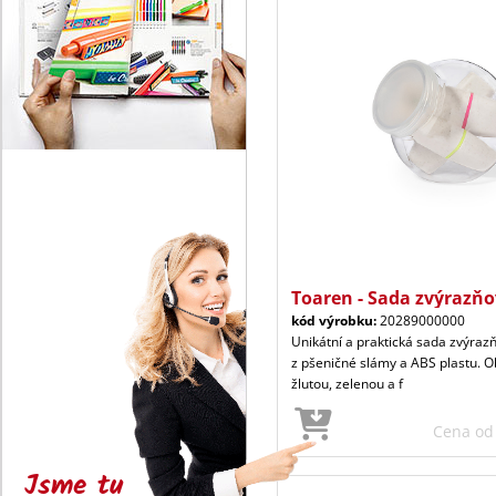
Toaren - Sada zvýrazň
kód výrobku:
20289000000
Unikátní a praktická sada zvýra
z pšeničné slámy a ABS plastu. Ob
žlutou, zelenou a f
Cena o
Jsme tu