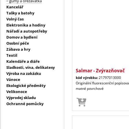
− gumy a ořezávátka
Kancelář
Tašky a batohy
Volný čas
Elektronika a hodiny
Nářadí a autopotřeby
Domov a bydlení
Osobní péče
Zábava a hry
Textil
Kalendáře a diáře
Sladkosti, vína, delikatesy
Salmar - Zvýrazňovač
Výroba na zakázku
kód výrobku:
21797013000
Vánoce
Originální fluorescenční popisov
Ekologické předměty
matné povrchové
Velikonoce
Výprodej skladu
Ochranné pomůcky