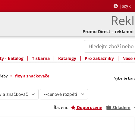
Jazyk
Rek
Promo Direct – reklamní
|
|
|
|
y - katalog
Tiskárna
Katalogy
Pro zákazníky
Naše 
ače
»
třeby
fixy a značkovače
Vyberte ba
Řazení:
Doporučené
Skladem