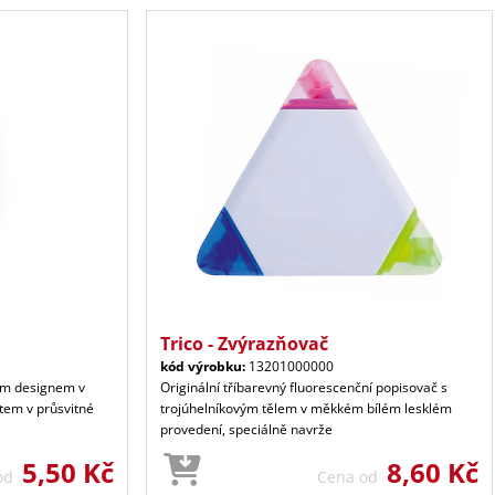
Trico - Zvýrazňovač
kód výrobku:
13201000000
kým designem v
Originální tříbarevný fluorescenční popisovač s
tem v průsvitné
trojúhelníkovým tělem v měkkém bílém lesklém
provedení, speciálně navrže
5,50 Kč
8,60 Kč
 od
Cena od