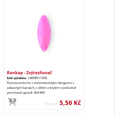
Rankap - Zvýrazňovač
kód výrobku:
14898011000
Fluorescenční fix s minimalistickým designem v
zábavných barvách, s tělem a krytem v průsvitné
povrchové úpravě. Ref:489
5,50 Kč
Cena od