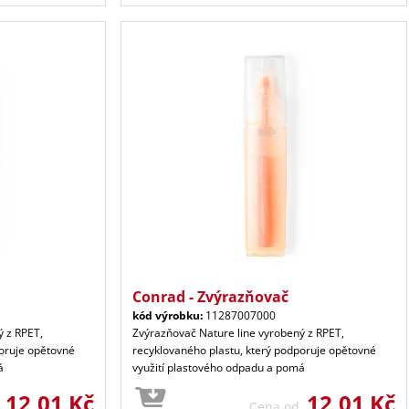
Conrad - Zvýrazňovač
kód výrobku:
11287007000
ý z RPET,
Zvýrazňovač Nature line vyrobený z RPET,
poruje opětovné
recyklovaného plastu, který podporuje opětovné
á
využití plastového odpadu a pomá
12,01 Kč
12,01 Kč
d
Cena od