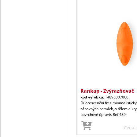
Rankap - Zvýrazňovač
kód výrobku:
14898007000
Fluorescenční fix s minimalistic
zábavných barvách, s tělem a kry
povrchové úpravě. Ref:489
Cena