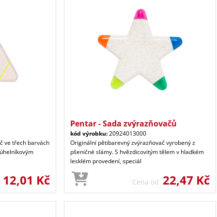
Pentar - Sada zvýrazňovačů
kód výrobku:
20924013000
ač ve třech barvách
Originální pětibarevný zvýrazňovač vyrobený z
júhelníkovým
pšeničné slámy. S hvězdicovitým tělem v hladkém
lesklém provedení, speciál
12,01 Kč
22,47 Kč
d
Cena od