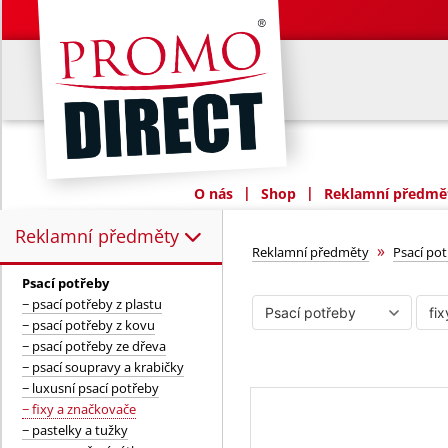
|
|
O nás
Shop
Reklamní předmět
Reklamní předměty
Reklamní předměty:
fixy a značkov
»
Reklamní předměty
Psací po
Psací potřeby
− psací potřeby z plastu
− psací potřeby z kovu
− psací potřeby ze dřeva
− psací soupravy a krabičky
− luxusní psací potřeby
− fixy a značkovače
− pastelky a tužky