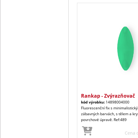
Rankap - Zvýrazňovač
kód výrobku:
14898004000
Fluorescenční fix s minimalistic
zábavných barvách, s tělem a kry
povrchové úpravě. Ref:489
Cena