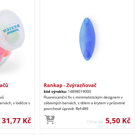
vačů
Rankap - Zvýrazňovač
kód výrobku:
14898019000
ixů
Fluorescenční fix s minimalistickým designem v
arvách, v lodičce s
zábavných barvách, s tělem a krytem v průsvitné
povrchové úpravě. Ref:489
31,77 Kč
5,50 Kč
d
Cena od