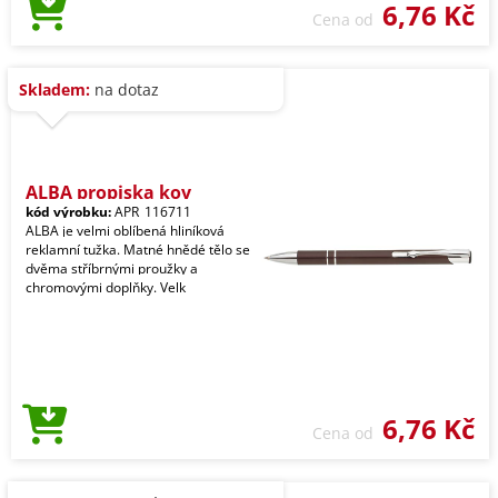
6,76 Kč
Cena od
Skladem:
na dotaz
ALBA propiska kov
kód výrobku:
APR_116711
ALBA je velmi oblíbená hliníková
reklamní tužka. Matné hnědé tělo se
dvěma stříbrnými proužky a
chromovými doplňky. Velk
6,76 Kč
Cena od