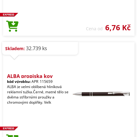
6,76 Kč
Cena od
32.739 ks
Skladem:
ALBA propiska kov
kód výrobku:
APR_115659
ALBA je velmi oblíbená hliníková
reklamní tužka.Černé, matné tělo se
dvěma stříbrnými proužky a
chromovými doplňky. Velk