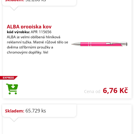
ALBA propiska kov
kód výrobku:
APR_115656
ALBA je velmi oblíbená hliníková
reklamní tužka. Matné růžové tělo se
dvěma stříbrnými proužky a
chromovými doplňky. Vel
6,76 Kč
Cena od
65.729 ks
Skladem: