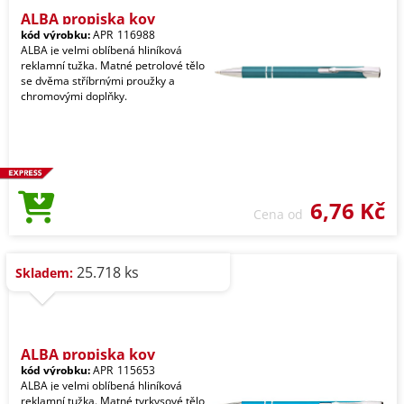
ALBA propiska kov
kód výrobku:
APR_116988
ALBA je velmi oblíbená hliníková
reklamní tužka. Matné petrolové tělo
se dvěma stříbrnými proužky a
chromovými doplňky.
6,76 Kč
Cena od
25.718 ks
Skladem:
ALBA propiska kov
kód výrobku:
APR_115653
ALBA je velmi oblíbená hliníková
reklamní tužka. Matné tyrkysové tělo