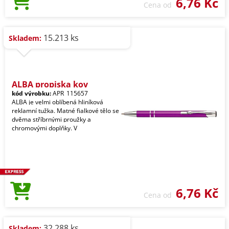
6,76 Kč
Cena od
15.213 ks
Skladem:
ALBA propiska kov
kód výrobku:
APR_115657
ALBA je velmi oblíbená hliníková
reklamní tužka. Matné fialkové tělo se
dvěma stříbrnými proužky a
chromovými doplňky. V
6,76 Kč
Cena od
32.288 ks
Skladem: