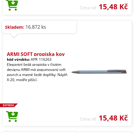
15,48 Kč
Cena od
16.872 ks
Skladem:
ARMI SOFT propiska kov
kód výrobku:
APR_116263
Elegantní šedá propiska v čistém
designu ARMI má pogumovaný soft
povrch a matné šedé doplňky. Náplň
X-20, modře píšící.
15,48 Kč
Cena od