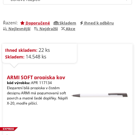
Řazení:
Doporučené
Skladem
Ihned k odběru
Nejlevnější
Nejdražší
Akce
22 ks
Ihned skladem:
14.548 ks
Skladem:
ARMI SOFT propiska kov
kód výrobku:
APR_117134
Elegantní bílá propiska v čistém
designu ARMI má pogumovaný soft
povrch a matné šedé doplňky. Náplň
X-20, modře píšící.