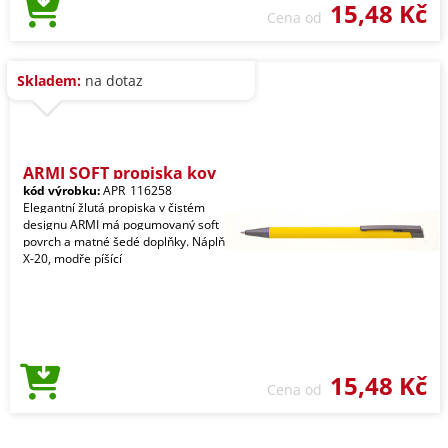
15,48 Kč
Cena od
Skladem:
na dotaz
ARMI SOFT propiska kov
kód výrobku:
APR_116258
Elegantní žlutá propiska v čistém
designu ARMI má pogumovaný soft
povrch a matné šedé doplňky. Náplň
X-20, modře píšící
15,48 Kč
Cena od