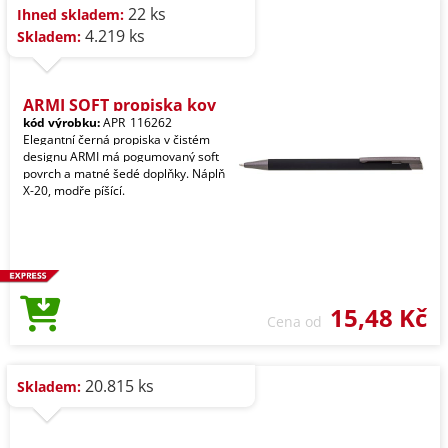
22 ks
Ihned skladem:
4.219 ks
Skladem:
ARMI SOFT propiska kov
kód výrobku:
APR_116262
Elegantní černá propiska v čistém
designu ARMI má pogumovaný soft
povrch a matné šedé doplňky. Náplň
X-20, modře píšící.
15,48 Kč
Cena od
20.815 ks
Skladem: