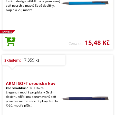
čistém designu ARMI má pogumovaný
soft povrch a matné šedé doplňky.
Náplň X-20, modře
15,48 Kč
Cena od
17.359 ks
Skladem:
ARMI SOFT propiska kov
kód výrobku:
APR_116260
Elegantní modrá propiska v čistém
designu ARMI má pogumovaný soft
povrch a matné šedé doplňky. Náplň
X-20, modře píšící.