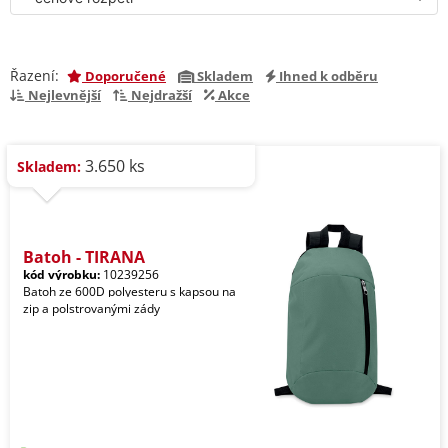
Řazení:
Doporučené
Skladem
Ihned k odběru
Nejlevnější
Nejdražší
Akce
3.650 ks
Skladem:
Batoh - TIRANA
kód výrobku:
10239256
Batoh ze 600D polyesteru s kapsou na
zip a polstrovanými zády