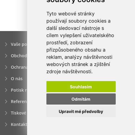
Tyto webové stránky
používají soubory cookies a
další sledovací nástroje s
cílem vylepšení uživatelského
prostředí, zobrazení
Vaše poptávka
přizpůsobeného obsahu a
Obchodní podmínky
reklam, analýzy návštěvnosti
webových stránek a zjištění
Ochrana osobních údajú
zdroje návštěvnosti.
O nás
Souhlasím
Potisk reklamních předmětů
Odmítám
Reference
Upravit mé předvolby
Tiskové zprávy
Kontakt