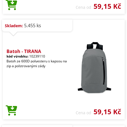
59,15 Kč
Cena od
5.455 ks
Skladem:
Batoh - TIRANA
kód výrobku:
10239110
Batoh ze 600D polyesteru s kapsou na
zip a polstrovanými zády
59,15 Kč
Cena od