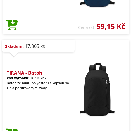
59,15 Kč
Cena od
17.805 ks
Skladem:
TIRANA - Batoh
kód výrobku:
10210767
Batoh ze 600D polyesteru s kapsou na
zip a polstrovanými zády