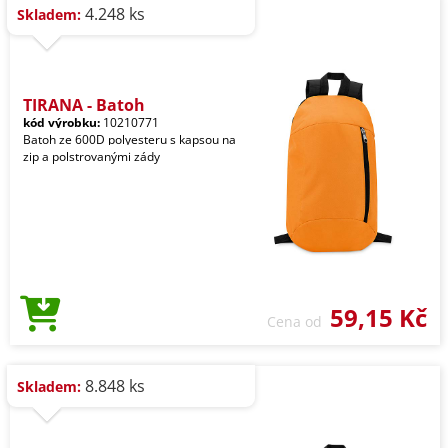
4.248 ks
Skladem:
TIRANA - Batoh
kód výrobku:
10210771
Batoh ze 600D polyesteru s kapsou na
zip a polstrovanými zády
59,15 Kč
Cena od
8.848 ks
Skladem: