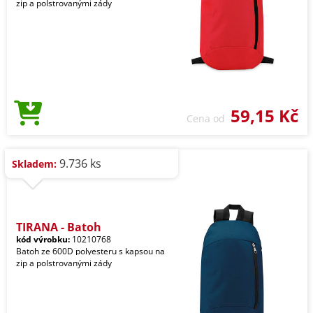
zip a polstrovanými zády
59,15 Kč
Cena od
9.736 ks
Skladem:
TIRANA - Batoh
kód výrobku:
10210768
Batoh ze 600D polyesteru s kapsou na
zip a polstrovanými zády