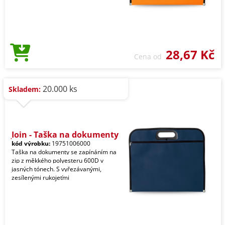
28,67 Kč
Cena od
20.000 ks
Skladem:
Join - Taška na dokumenty
kód výrobku:
19751006000
Taška na dokumenty se zapínáním na
zip z měkkého polyesteru 600D v
jasných tónech. S vyřezávanými,
zesílenými rukojeťmi