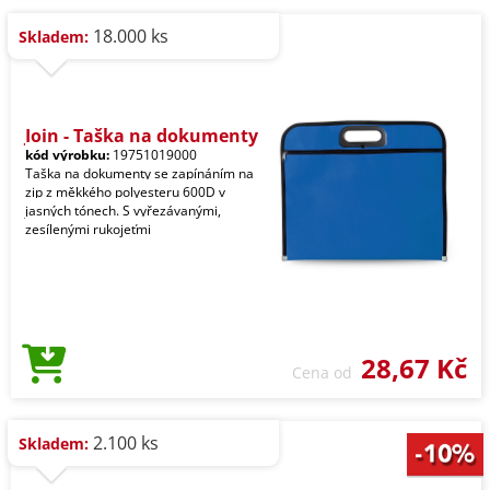
18.000 ks
Skladem:
Join - Taška na dokumenty
kód výrobku:
19751019000
Taška na dokumenty se zapínáním na
zip z měkkého polyesteru 600D v
jasných tónech. S vyřezávanými,
zesílenými rukojeťmi
28,67 Kč
Cena od
2.100 ks
Skladem: