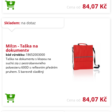
84,07 Kč
Cena od
Skladem:
na dotaz
Mil‡n - Taška na
dokumenty
kód výrobku:
18652003000
Taška na dokumenty s klopou na
suchý zip z pestrobarevného
polyesteru 600D s reflexním předním
pruhem. S barevně sladěný
84,07 Kč
Cena od