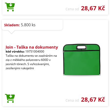
28,67 Kč
Cena od
5.800 ks
Skladem:
Join - Taška na dokumenty
kód výrobku:
19751004000
Taška na dokumenty se zapínáním na
zip z měkkého polyesteru 600D v
jasných tónech. S vyřezávanými,
zesílenými rukojeťmi
28,67 Kč
Cena od