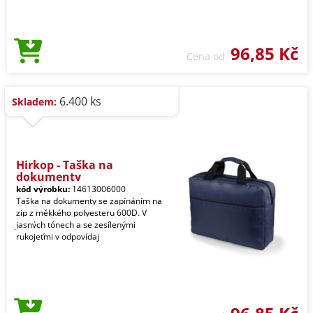
96,85 Kč
Cena od
6.400 ks
Skladem:
Hirkop - Taška na
dokumenty
kód výrobku:
14613006000
Taška na dokumenty se zapínáním na
zip z měkkého polyesteru 600D. V
jasných tónech a se zesílenými
rukojeťmi v odpovídaj