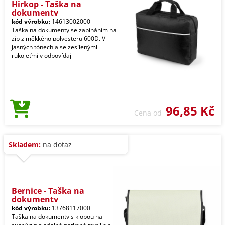
Hirkop - Taška na
dokumenty
kód výrobku:
14613002000
Taška na dokumenty se zapínáním na
zip z měkkého polyesteru 600D. V
jasných tónech a se zesílenými
rukojeťmi v odpovídaj
96,85 Kč
Cena od
Skladem:
na dotaz
Bernice - Taška na
dokumenty
kód výrobku:
13768117000
Taška na dokumenty s klopou na