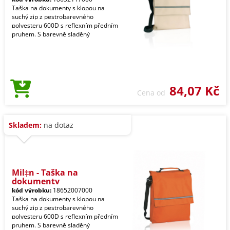
Taška na dokumenty s klopou na
suchý zip z pestrobarevného
polyesteru 600D s reflexním předním
pruhem. S barevně sladěný
84,07 Kč
Cena od
Skladem:
na dotaz
Mil‡n - Taška na
dokumenty
kód výrobku:
18652007000
Taška na dokumenty s klopou na
suchý zip z pestrobarevného
polyesteru 600D s reflexním předním
pruhem. S barevně sladěný