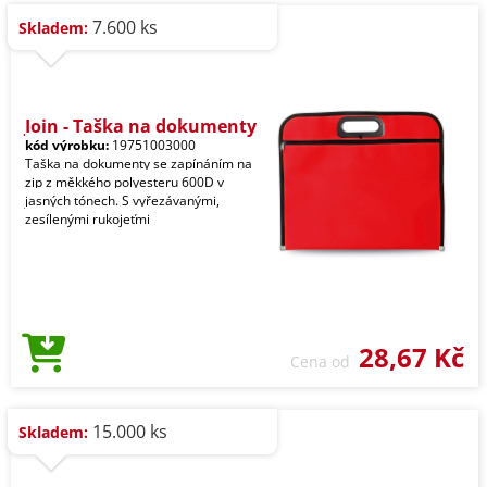
7.600 ks
Skladem:
Join - Taška na dokumenty
kód výrobku:
19751003000
Taška na dokumenty se zapínáním na
zip z měkkého polyesteru 600D v
jasných tónech. S vyřezávanými,
zesílenými rukojeťmi
28,67 Kč
Cena od
15.000 ks
Skladem: