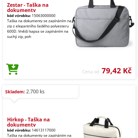
Zestar - Taška na
dokumenty
kód výrobku:
15063000000
Taška na dokumenty se zapínáním na
zip z elegantního šedého polyesteru
600D. Vnější kapsa se zapínáním na
suchý zip, poh
79,42 Kč
Cena od
2.700 ks
Skladem:
Hirkop - Taška na
dokumenty
kód výrobku:
14613117000
Taška na dokumenty se zapínáním na