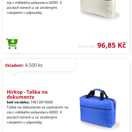
zip z měkkého polyesteru 600D. V
jasných tónech a se zesílenými
rukojeťmi v odpovídaj
96,85 Kč
Cena od
4.500 ks
Skladem:
Hirkop - Taška na
dokumenty
kód výrobku:
14613019000
Taška na dokumenty se zapínáním na
zip z měkkého polyesteru 600D. V
jasných tónech a se zesílenými
rukojeťmi v odpovídaj