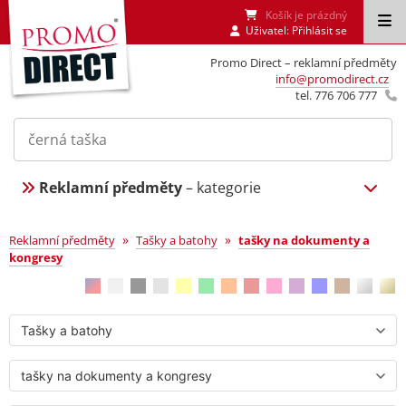
Košík je prázdný
Uživatel:
Přihlásit se
Promo Direct – reklamní předměty
info@promodirect.cz
tel. 776 706 777
Reklamní předměty
– kategorie
tašky na dokumenty a kongresy
»
»
Reklamní předměty
Tašky a batohy
tašky na dokumenty a
kongresy