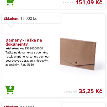
151,09 Kč
Cena od
15.000 ks
Skladem:
Damany - Taška na
dokumenty
kód výrobku:
15630000000
Taška na dokumenty z odolného
recyklovaného kartonu s pevnou
povrchovou úpravou a klopovým
zapínáním. Ref.: 5630
35,25 Kč
Cena od
Skladem:
na dotaz