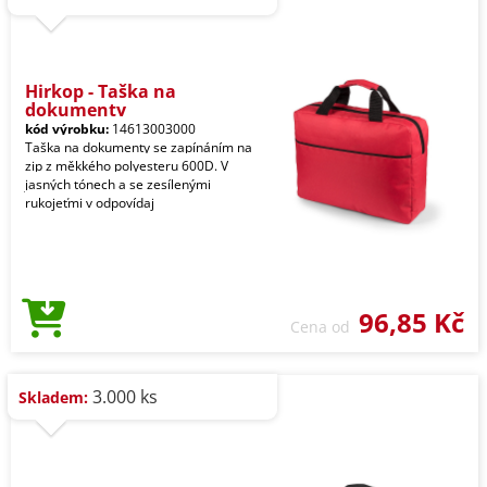
Hirkop - Taška na
dokumenty
kód výrobku:
14613003000
Taška na dokumenty se zapínáním na
zip z měkkého polyesteru 600D. V
jasných tónech a se zesílenými
rukojeťmi v odpovídaj
96,85 Kč
Cena od
3.000 ks
Skladem: