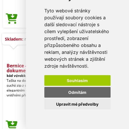
Tyto webové stránky
používají soubory cookies a
30,99 Kč
Cena od
další sledovací nástroje s
cílem vylepšení uživatelského
prostředí, zobrazení
Skladem:
na dotaz
přizpůsobeného obsahu a
reklam, analýzy návštěvnosti
webových stránek a zjištění
Bernice - Taška na
zdroje návštěvnosti.
dokumenty
kód výrobku:
13768004000
Taška na dokumenty s klopou na
Souhlasím
suchý zip z odolné netkané textilie s
elegantním černým lemováním. S
Odmítám
vnitřními přihrádkam
Upravit mé předvolby
30,99 Kč
Cena od