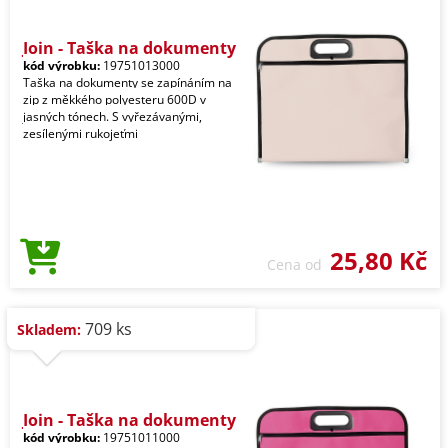
Join - Taška na dokumenty
kód výrobku:
19751013000
Taška na dokumenty se zapínáním na
zip z měkkého polyesteru 600D v
jasných tónech. S vyřezávanými,
zesílenými rukojeťmi
25,80 Kč
Cena od
709 ks
Skladem:
Join - Taška na dokumenty
kód výrobku:
19751011000