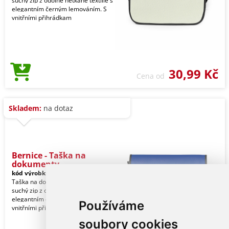
suchý zip z odolné netkané textilie s
elegantním černým lemováním. S
vnitřními přihrádkam
30,99 Kč
Cena od
Skladem:
na dotaz
Bernice - Taška na
dokumenty
kód výrobku:
13768019000
Taška na dokumenty s klopou na
suchý zip z odolné netkané textilie s
elegantním černým lemováním. S
Používáme
vnitřními přihrádkam
soubory cookies