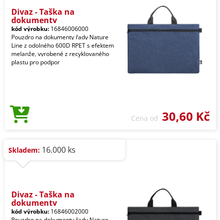
Divaz - Taška na
dokumenty
kód výrobku:
16846006000
Pouzdro na dokumenty řady Nature
Line z odolného 600D RPET s efektem
melanže, vyrobené z recyklovaného
plastu pro podpor
30,60 Kč
Cena od
16.000 ks
Skladem:
Divaz - Taška na
dokumenty
kód výrobku:
16846002000
Pouzdro na dokumenty řady Nature