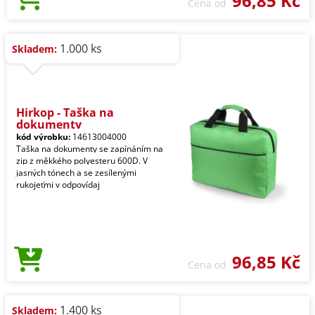
96,85 Kč
Cena od
1.000 ks
Skladem:
Hirkop - Taška na
dokumenty
kód výrobku:
14613004000
Taška na dokumenty se zapínáním na
zip z měkkého polyesteru 600D. V
jasných tónech a se zesílenými
rukojeťmi v odpovídaj
96,85 Kč
Cena od
1.400 ks
Skladem: