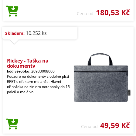
180,53 Kč
Cena od
10.252 ks
Skladem:
Rickey - Taška na
dokumenty
kód výrobku:
20933008000
Pouzdro na dokumenty z odolné plsti
RPET s efektem melanže. Hlavní
přihrádka na zip pro notebooky do 15
palců a malá vni
49,59 Kč
Cena od