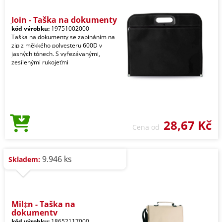
Join - Taška na dokumenty
kód výrobku:
19751002000
Taška na dokumenty se zapínáním na
zip z měkkého polyesteru 600D v
jasných tónech. S vyřezávanými,
zesílenými rukojeťmi
28,67 Kč
Cena od
9.946 ks
Skladem:
Mil‡n - Taška na
dokumenty
kód výrobku:
18652117000