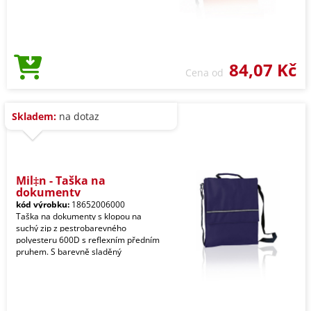
84,07 Kč
Cena od
Skladem:
na dotaz
Mil‡n - Taška na
dokumenty
kód výrobku:
18652006000
Taška na dokumenty s klopou na
suchý zip z pestrobarevného
polyesteru 600D s reflexním předním
pruhem. S barevně sladěný