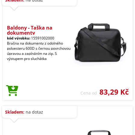
Baldony - Taška na
dokumenty
kód výrobku:
15591002000
Brašna na dokumenty z odolného
polyesteru 600D s černou povrchovou
úpravou a zapínáním na zip. S
výstupem pro sluchátka
83,29 Kč
Cena od
Skladem:
na dotaz