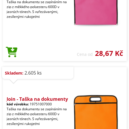
Taška na dokumenty se zapínáním na
zip z měkkého polyesteru 600D v
jasných tónech. S vyřezávanými,
zesílenými rukojeťmi
28,67 Kč
Cena od
2.605 ks
Skladem:
Join - Taška na dokumenty
kód výrobku:
19751007000
Taška na dokumenty se zapínáním na
zip z měkkého polyesteru 600D v
jasných tónech. S vyřezávanými,
zesílenými rukojeťmi