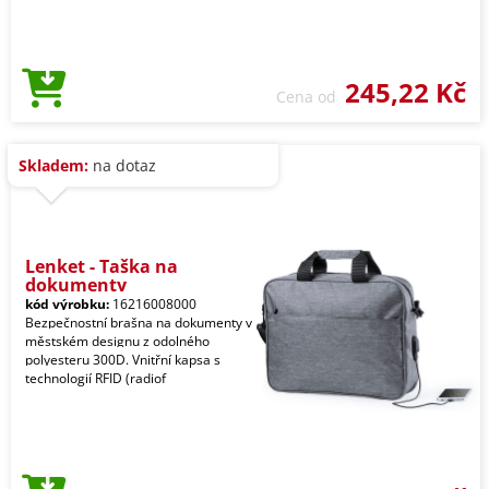
245,22 Kč
Cena od
Skladem:
na dotaz
Lenket - Taška na
dokumenty
kód výrobku:
16216008000
Bezpečnostní brašna na dokumenty v
městském designu z odolného
polyesteru 300D. Vnitřní kapsa s
technologií RFID (radiof