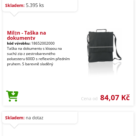
5.395 ks
Skladem:
Mil‡n - Taška na
dokumenty
kód výrobku:
18652002000
Taška na dokumenty s klopou na
suchý zip z pestrobarevného
polyesteru 600D s reflexním předním
pruhem. S barevně sladěný
84,07 Kč
Cena od
Skladem:
na dotaz