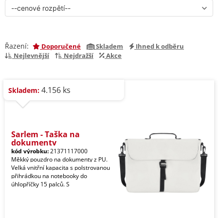
Řazení:
Doporučené
Skladem
Ihned k odběru
Nejlevnější
Nejdražší
Akce
4.156 ks
Skladem:
Sarlem - Taška na
dokumenty
kód výrobku:
21371117000
Měkký pouzdro na dokumenty z PU.
Velká vnitřní kapacita s polstrovanou
přihrádkou na notebooky do
úhlopříčky 15 palců. S