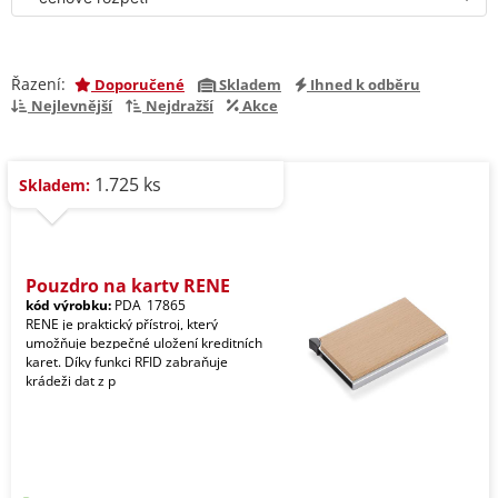
Řazení:
Doporučené
Skladem
Ihned k odběru
Nejlevnější
Nejdražší
Akce
1.725 ks
Skladem:
Pouzdro na karty RENE
kód výrobku:
PDA_17865
RENE je praktický přístroj, který
umožňuje bezpečné uložení kreditních
karet. Díky funkci RFID zabraňuje
krádeži dat z p