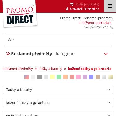
Košík je prázdný
Uživatel:
Přihlásit se
Promo Direct – reklamní předměty
info@promodirect.cz
tel. 776 706 777
Reklamní předměty
– kategorie
kožené tašky a galanterie
»
»
Reklamní předměty
Tašky a batohy
kožené tašky a galanterie