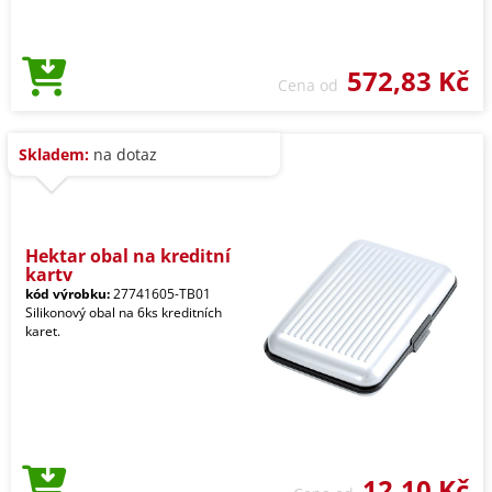
572,83 Kč
Cena od
Skladem:
na dotaz
Hektar obal na kreditní
karty
kód výrobku:
27741605-TB01
Silikonový obal na 6ks kreditních
karet.
12,10 Kč