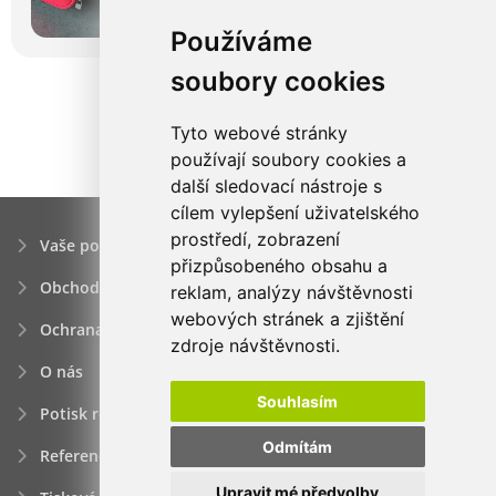
Používáme
soubory cookies
Tyto webové stránky
používají soubory cookies a
další sledovací nástroje s
cílem vylepšení uživatelského
prostředí, zobrazení
Vaše poptávka
přizpůsobeného obsahu a
Obchodní podmínky
reklam, analýzy návštěvnosti
webových stránek a zjištění
Ochrana osobních údajú
zdroje návštěvnosti.
O nás
Souhlasím
Potisk reklamních předmětů
Odmítám
Reference
Upravit mé předvolby