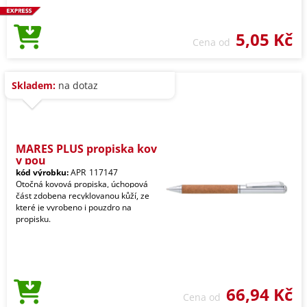
5,05 Kč
Cena od
Skladem:
na dotaz
MARES PLUS propiska kov
v pou
kód výrobku:
APR_117147
Otočná kovová propiska, úchopová
část zdobena recyklovanou kůží, ze
které je vyrobeno i pouzdro na
propisku.
66,94 Kč
Cena od