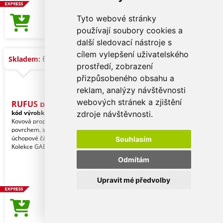
Tyto webové stránky
53,42 Kč
Cena od
používají soubory cookies a
další sledovací nástroje s
cílem vylepšení uživatelského
6.099 ks
Skladem:
prostředí, zobrazení
přizpůsobeného obsahu a
reklam, analýzy návštěvnosti
webových stránek a zjištění
RUFUS propiska kov
kód výrobku:
APR_116173
zdroje návštěvnosti.
Kovová propiska v bílé barvě s lesklým
povrchem, se třemi proužky na
úchopové části, klip je pochromovaný.
Souhlasím
Kolekce GABRI
Odmítám
Upravit mé předvolby
6,76 Kč
Cena od