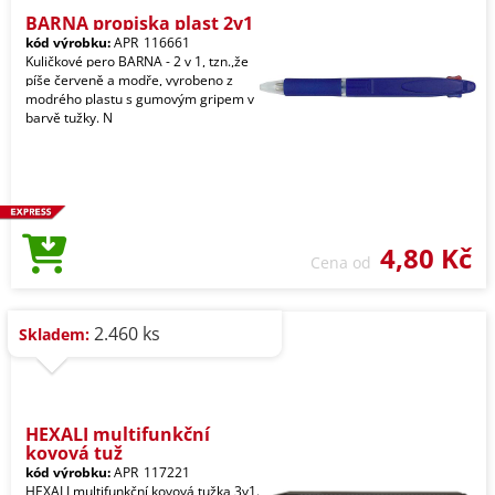
BARNA propiska plast 2v1
kód výrobku:
APR_116661
Kuličkové pero BARNA - 2 v 1, tzn.,že
píše červeně a modře, vyrobeno z
modrého plastu s gumovým gripem v
barvě tužky. N
4,80 Kč
Cena od
2.460 ks
Skladem:
HEXALI multifunkční
kovová tuž
kód výrobku:
APR_117221
HEXALI multifunkční kovová tužka 3v1.