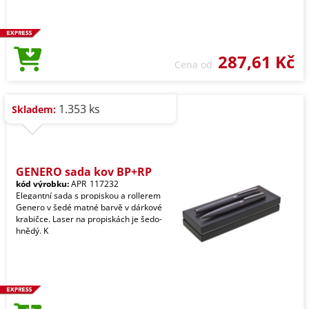
287,61 Kč
Cena od
1.353 ks
Skladem:
GENERO sada kov BP+RP
kód výrobku:
APR_117232
Elegantní sada s propiskou a rollerem
Genero v šedé matné barvě v dárkové
krabičce. Laser na propiskách je šedo-
hnědý. K