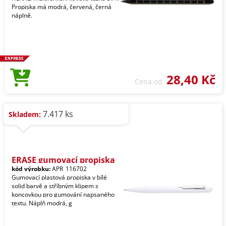
Propiska má modrá, červená, černá
náplně.
28,40 Kč
Cena od
7.417 ks
Skladem:
ERASE gumovací propiska
kód výrobku:
APR_116702
Gumovací plastová propiska v bílé
solid barvě a stříbným klipem s
koncovkou pro gumování napsaného
textu. Náplň modrá, g