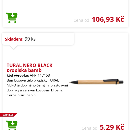
106,93 Kč
Cena od
99 ks
Skladem:
TURAL NERO BLACK
propiska bamb
kód výrobku:
APR_117153
Bambusové tělo propisky TURAL
NERO je doplněno černými plastovými
doplňky a černým kovovým klipem.
Černě píšící náplň.
5,29 Kč
Cena od