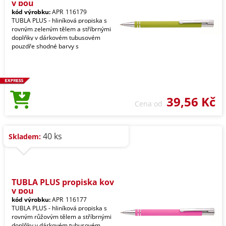
v pou
kód výrobku:
APR_116179
TUBLA PLUS - hliníková propiska s
rovným zeleným tělem a stříbrnými
doplňky v dárkovém tubusovém
pouzdře shodné barvy s
39,56 Kč
Cena od
40 ks
Skladem:
TUBLA PLUS propiska kov
v pou
kód výrobku:
APR_116177
TUBLA PLUS - hliníková propiska s
rovným růžovým tělem a stříbrnými
doplňky v dárkovém tubusovém