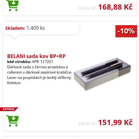
168,88 Kč
Cena od
1.409 ks
Skladem:
BELANI sada kov BP+RP
kód výrobku:
APR_117251
Dárková sada s černou propiskou a
rollerem v dárkové papírové krabičce.
Laser na propiskách je lesklý stříbrný.
Kolekce
151,99 Kč
Cena od