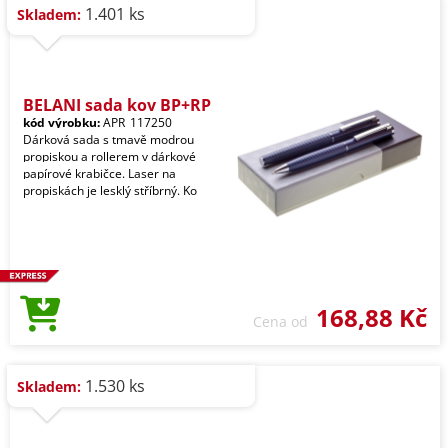
1.401 ks
Skladem:
BELANI sada kov BP+RP
kód výrobku:
APR_117250
Dárková sada s tmavě modrou
propiskou a rollerem v dárkové
papírové krabičce. Laser na
propiskách je lesklý stříbrný. Ko
168,88 Kč
Cena od
1.530 ks
Skladem: