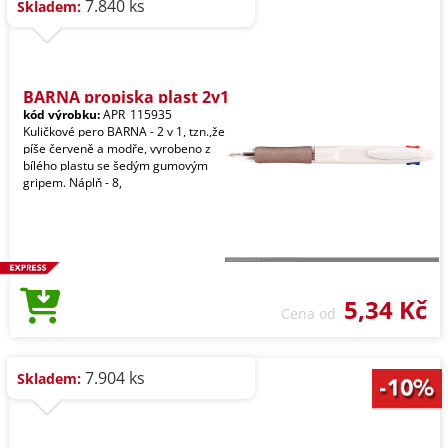
7.840 ks
Skladem:
BARNA propiska plast 2v1
kód výrobku:
APR_115935
Kuličkové pero BARNA - 2 v 1, tzn.,že
píše červeně a modře, vyrobeno z
bílého plastu se šedým gumovým
gripem. Náplň - 8,
5,34 Kč
Cena od
7.904 ks
Skladem: