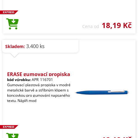
18,19 Kč
Cena od
3.400 ks
Skladem:
ERASE gumovací propiska
kód výrobku:
APR_116701
Gumovací plastová propiska v modré
metalické barvě a stříbným klipem s
koncovkou pro gumování napsaného
textu. Náplň mod