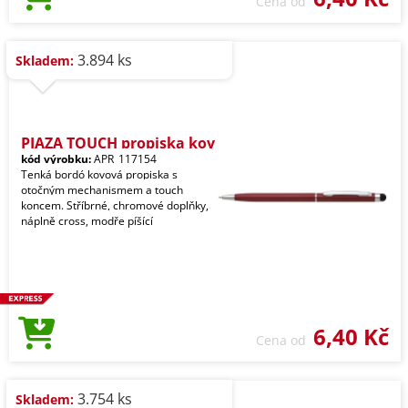
Cena od
3.894 ks
Skladem:
PIAZA TOUCH propiska kov
kód výrobku:
APR_117154
Tenká bordó kovová propiska s
otočným mechanismem a touch
koncem. Stříbrné, chromové doplňky,
náplně cross, modře píšící
6,40 Kč
Cena od
3.754 ks
Skladem: