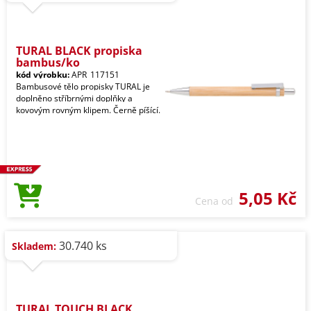
TURAL BLACK propiska
bambus/ko
kód výrobku:
APR_117151
Bambusové tělo propisky TURAL je
doplněno stříbrnými doplňky a
kovovým rovným klipem. Černě píšící.
5,05 Kč
Cena od
30.740 ks
Skladem:
TURAL TOUCH BLACK