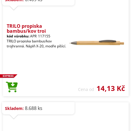
TRILO propiska
bambus/kov troj
kód výrobku:
APR_117155
TRILO propiska bambus/kov
trojhranná. Náplň X-20, modře píšící.
14,13 Kč
Cena od
8.688 ks
Skladem: