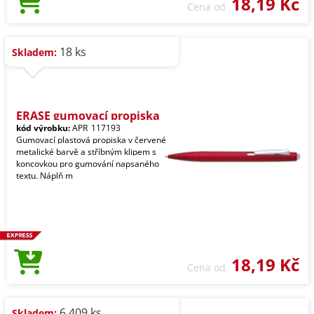
18,19 Kč
Cena od
18 ks
Skladem:
ERASE gumovací propiska
kód výrobku:
APR_117193
Gumovací plastová propiska v červené
metalické barvě a stříbným klipem s
koncovkou pro gumování napsaného
textu. Náplň m
18,19 Kč
Cena od
6.409 ks
Skladem: