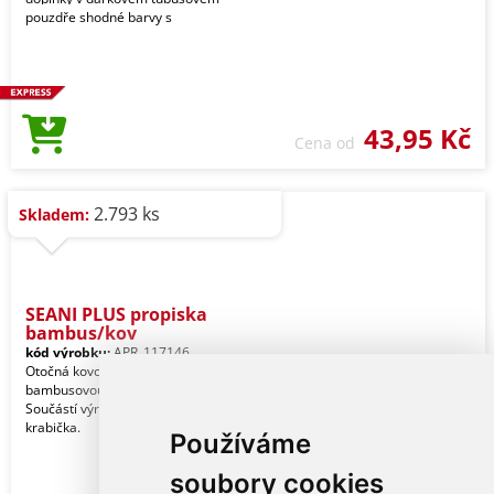
pouzdře shodné barvy s
43,95 Kč
Cena od
2.793 ks
Skladem:
SEANI PLUS propiska
bambus/kov
kód výrobku:
APR_117146
Otočná kovová propiska s
bambusovou úchopovou částí.
Součástí výrobku je papírová
krabička.
Používáme
soubory cookies