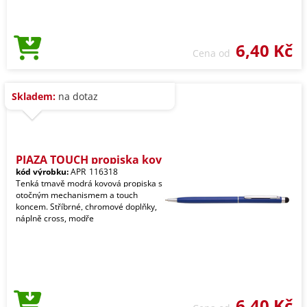
6,40 Kč
Cena od
Skladem:
na dotaz
PIAZA TOUCH propiska kov
kód výrobku:
APR_116318
Tenká tmavě modrá kovová propiska s
otočným mechanismem a touch
koncem. Stříbrné, chromové doplňky,
náplně cross, modře
6,40 Kč