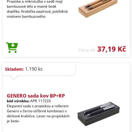
Propiska a mikrotužka v sadě mají
bambusové tělo a matné šedé
doplňky. Krabička papírová, potištěná
motivem bambusového
37,19 Kč
Cena od
1.190 ks
Skladem:
GENERO sada kov BP+RP
kód výrobku:
APR_117233
Elegantní sada s propiskou a rollerem
Genero v černo-stříbrné kombinaci v
dárkové krabičce. Laser na propiskách
je šedo-