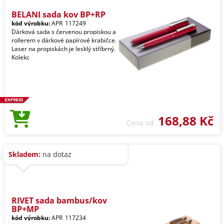
BELANI sada kov BP+RP
kód výrobku:
APR_117249
Dárková sada s červenou propiskou a
rollerem v dárkové papírové krabičce.
Laser na propiskách je lesklý stříbrný.
Kolekc
168,88 Kč
Cena od
Skladem:
na dotaz
RIVET sada bambus/kov
BP+MP
kód výrobku:
APR_117234