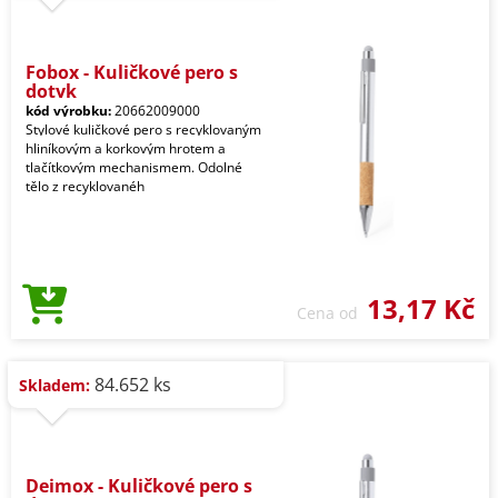
Fobox - Kuličkové pero s
dotyk
kód výrobku:
20662009000
Stylové kuličkové pero s recyklovaným
hliníkovým a korkovým hrotem a
tlačítkovým mechanismem. Odolné
tělo z recyklovanéh
13,17 Kč
Cena od
84.652 ks
Skladem:
Deimox - Kuličkové pero s