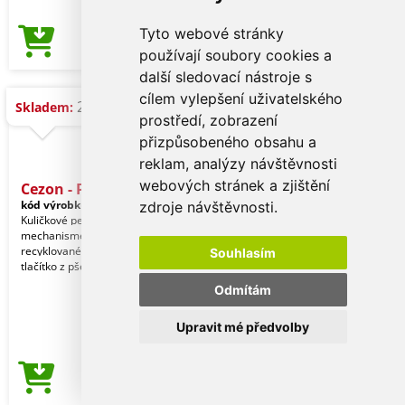
Tyto webové stránky
16,27 Kč
Cena od
používají soubory cookies a
další sledovací nástroje s
cílem vylepšení uživatelského
26.184 ks
Skladem:
prostředí, zobrazení
přizpůsobeného obsahu a
reklam, analýzy návštěvnosti
webových stránek a zjištění
Cezon - Pero
kód výrobku:
20226019000
zdroje návštěvnosti.
Kuličkové pero s tlačítkovým
mechanismem a tělem z
recyklovaného kartonu. Klip, hrot a
Souhlasím
tlačítko z pšeničné slámy. Modrý
Odmítám
Upravit mé předvolby
1,67 Kč
Cena od