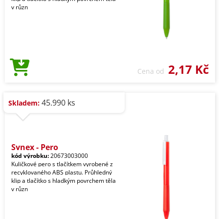
v různ
2,17 Kč
Cena od
45.990 ks
Skladem:
Synex - Pero
kód výrobku:
20673003000
Kuličkové pero s tlačítkem vyrobené z
recyklovaného ABS plastu. Průhledný
klip a tlačítko s hladkým povrchem těla
v různ