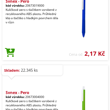
Synex - Pero
kód výrobku:
20673019000
Kuličkové pero s tlačítkem vyrobené z
recyklovaného ABS plastu. Průhledný
klip a tlačítko s hladkým povrchem těla
v různ
2,17 Kč
Cena od
22.345 ks
Skladem:
Synex - Pero
kód výrobku:
20673004000
Kuličkové pero s tlačítkem vyrobené z
recyklovaného ABS plastu. Průhledný
klip a tlačítko s hladkým povrchem těla