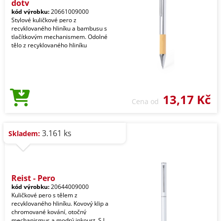
doty
kód výrobku:
20661009000
Stylové kuličkové pero z
recyklovaného hliníku a bambusu s
tlačítkovým mechanismem. Odolné
tělo z recyklovaného hliníku
13,17 Kč
Cena od
3.161 ks
Skladem:
Reist - Pero
kód výrobku:
20644009000
Kuličkové pero s tělem z
recyklovaného hliníku. Kovový klip a
chromované kování, otočný
mechanismus a modrý inkoust. S l