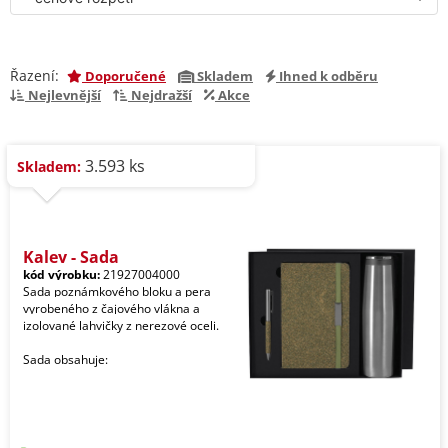
Řazení:
Doporučené
Skladem
Ihned k odběru
Nejlevnější
Nejdražší
Akce
3.593 ks
Skladem:
Kaley - Sada
kód výrobku:
21927004000
Sada poznámkového bloku a pera
vyrobeného z čajového vlákna a
izolované lahvičky z nerezové oceli.
Sada obsahuje: