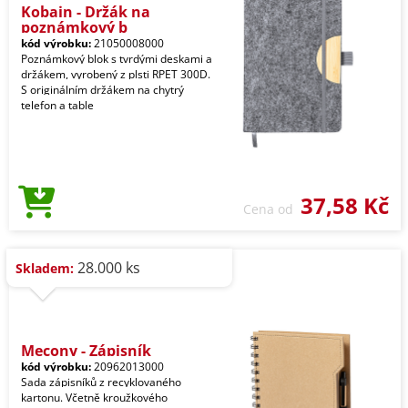
Kobain - Držák na
poznámkový b
kód výrobku:
21050008000
Poznámkový blok s tvrdými deskami a
držákem, vyrobený z plsti RPET 300D.
S originálním držákem na chytrý
telefon a table
37,58 Kč
Cena od
28.000 ks
Skladem:
Mecony - Zápisník
kód výrobku:
20962013000
Sada zápisníků z recyklovaného
kartonu. Včetně kroužkového