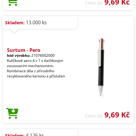
9,69 Kč
Cena od
13.000 ks
Skladem:
Surtum - Pero
kód výrobku:
21076002000
Kuličkové pero 4 v 1 s tlačítkovým
zasouvacím mechanismem.
Kombinace těla z přírodního
recyklovaného kartonu a příslušen
9,69 Kč
Cena od
4.126 ks
Skladem: