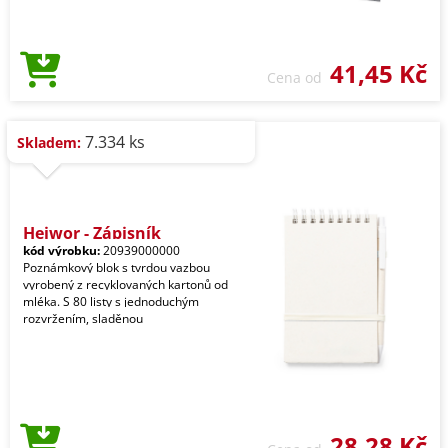
41,45 Kč
Cena od
7.334 ks
Skladem:
Heiwor - Zápisník
kód výrobku:
20939000000
Poznámkový blok s tvrdou vazbou
vyrobený z recyklovaných kartonů od
mléka. S 80 listy s jednoduchým
rozvržením, sladěnou
28,28 Kč