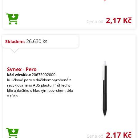
2,17 Kč
Cena od
26.630 ks
Skladem:
Synex - Pero
kód výrobku:
20673002000
Kuličkové pero s tlačítkem vyrobené z
recyklovaného ABS plastu. Průhledný
klip a tlačítko s hladkým povrchem těla
v různ
2,17 Kč
Cena od