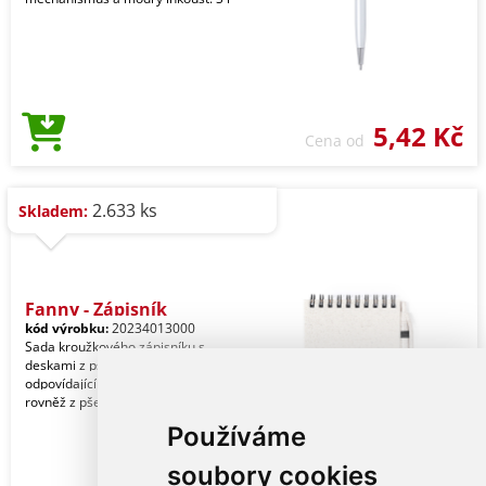
5,42 Kč
Cena od
2.633 ks
Skladem:
Fanny - Zápisník
kód výrobku:
20234013000
Sada kroužkového zápisníku s
deskami z pšeničné slámy a
odpovídajícího kuličkového pera,
rovněž z pšeničné slámy. Kompak
Používáme
soubory cookies