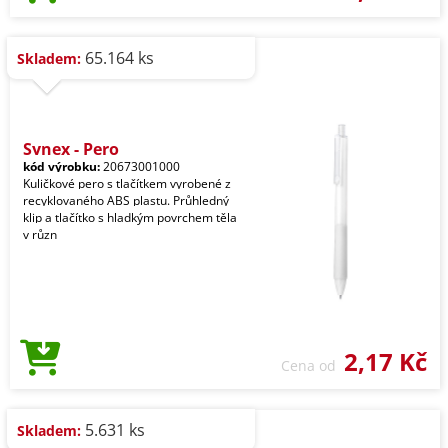
65.164 ks
Skladem:
Synex - Pero
kód výrobku:
20673001000
Kuličkové pero s tlačítkem vyrobené z
recyklovaného ABS plastu. Průhledný
klip a tlačítko s hladkým povrchem těla
v různ
2,17 Kč
Cena od
5.631 ks
Skladem: