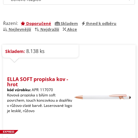
Řazení:
Doporučené
Skladem
Ihned k odběru
Nejlevnější
Nejdražší
Akce
8.138 ks
Skladem:
ELLA SOFT propiska kov -
hrot
kód výrobku:
APR_117070
Kovová propiska s bílým soft
povrchem, touch koncovkou a doplňky
v růžovo-zlaté barvě. Laserované logo
je lesklé, růžovo