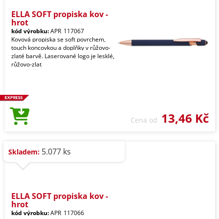
ELLA SOFT propiska kov -
hrot
kód výrobku:
APR_117067
Kovová propiska se soft povrchem,
touch koncovkou a doplňky v růžovo-
zlaté barvě. Laserované logo je lesklé,
růžovo-zlat
13,46 Kč
Cena od
5.077 ks
Skladem:
ELLA SOFT propiska kov -
hrot
kód výrobku:
APR_117066