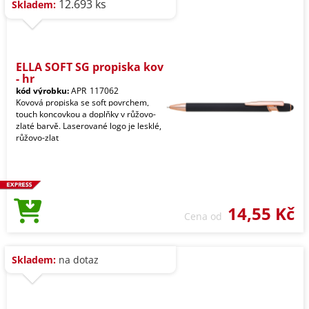
12.693 ks
Skladem:
ELLA SOFT SG propiska kov
- hr
kód výrobku:
APR_117062
Kovová propiska se soft povrchem,
touch koncovkou a doplňky v růžovo-
zlaté barvě. Laserované logo je lesklé,
růžovo-zlat
14,55 Kč
Cena od
Skladem:
na dotaz