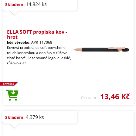
14.824 ks
Skladem:
ELLA SOFT propiska kov -
hrot
kód výrobku:
APR_117068
Kovová propiska se soft povrchem,
touch koncovkou a doplňky v růžovo-
zlaté barvě. Laserované logo je lesklé,
růžovo-zlat
13,46 Kč
Cena od
4.379 ks
Skladem: