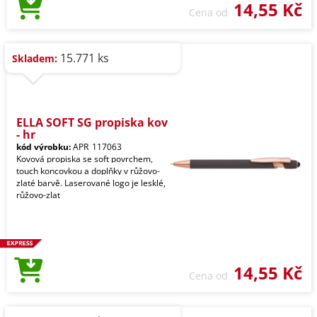
14,55 Kč
Cena od
15.771 ks
Skladem:
ELLA SOFT SG propiska kov
- hr
kód výrobku:
APR_117063
Kovová propiska se soft povrchem,
touch koncovkou a doplňky v růžovo-
zlaté barvě. Laserované logo je lesklé,
růžovo-zlat
14,55 Kč
Cena od