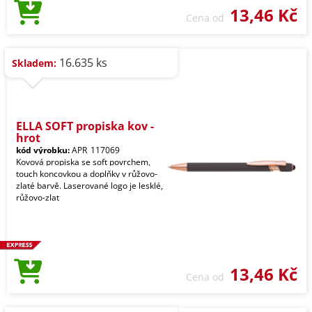
13,46 Kč
Cena od
16.635 ks
Skladem:
ELLA SOFT propiska kov -
hrot
kód výrobku:
APR_117069
Kovová propiska se soft povrchem,
touch koncovkou a doplňky v růžovo-
zlaté barvě. Laserované logo je lesklé,
růžovo-zlat
13,46 Kč
Cena od