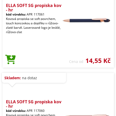
ELLA SOFT SG propiska kov
- hr
kód výrobku:
APR_117061
Kovová propiska se soft povrchem,
touch koncovkou a doplňky v růžovo-
zlaté barvě. Laserované logo je lesklé,
růžovo-zlat
14,55 Kč
Cena od
Skladem:
na dotaz
ELLA SOFT SG propiska kov
- hr
kód výrobku:
APR_117060
Kovová propiska se soft povrchem,