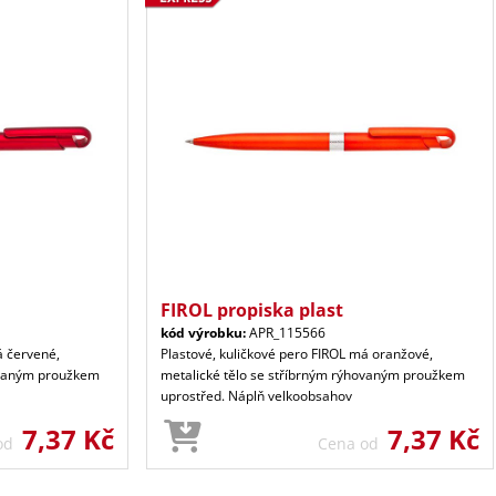
FIROL propiska plast
kód výrobku:
APR_115566
á červené,
Plastové, kuličkové pero FIROL má oranžové,
hovaným proužkem
metalické tělo se stříbrným rýhovaným proužkem
uprostřed. Náplň velkoobsahov
7,37 Kč
7,37 Kč
 od
Cena od