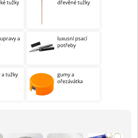
cké tužky
dřevěné tužky
oupravy a
luxusní psací
y
potřeby
 a tužky
gumy a
ořezávátka