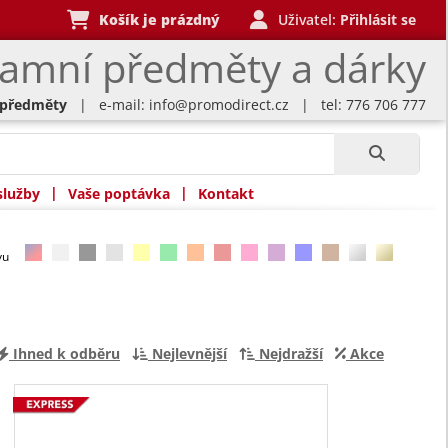
Košík je prázdný
Uživatel:
Přihlásit se
lamní předměty a dárky
 předměty
| e-mail:
info@promodirect.cz
| tel: 776 706 777
|
|
služby
Vaše poptávka
Kontakt
rvu
Ihned k odběru
Nejlevnější
Nejdražší
Akce