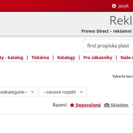
Jazyk
Rek
Promo Direct – reklamní
|
|
|
|
y - katalog
Tiskárna
Katalogy
Pro zákazníky
Naše 
Vyberte ba
Řazení:
Doporučené
Skladem