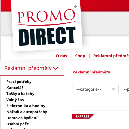
|
|
O nás
Shop
Reklamní předmět
Reklamní předměty
Reklamní předměty:
Reklamní předměty
Psací potřeby
Kancelář
Tašky a batohy
Volný čas
Elektronika a hodiny
Nářadí a autopotřeby
Domov a bydlení
Osobní péče