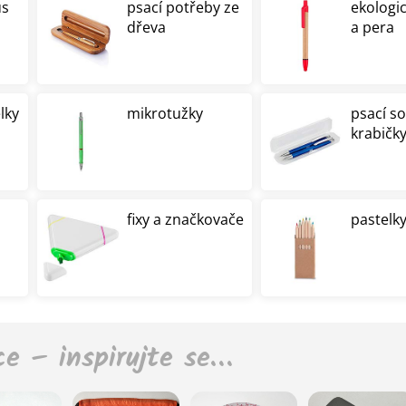
us
psací potřeby ze
ekologi
dřeva
a pera
lky
mikrotužky
psací s
krabičk
fixy a značkovače
pastelky
ce – inspirujte se…