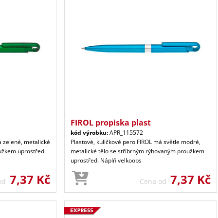
FIROL propiska plast
kód výrobku:
APR_115572
á zelené, metalické
Plastové, kuličkové pero FIROL má světle modré,
užkem uprostřed.
metalické tělo se stříbrným rýhovaným proužkem
uprostřed. Náplň velkoobs
7,37 Kč
7,37 Kč
 od
Cena od