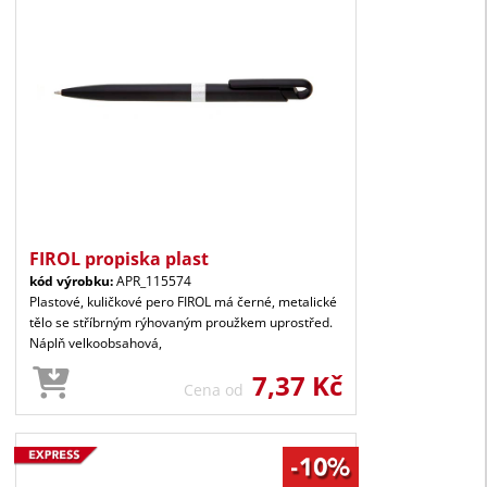
FIROL propiska plast
kód výrobku:
APR_115574
Plastové, kuličkové pero FIROL má černé, metalické
tělo se stříbrným rýhovaným proužkem uprostřed.
Náplň velkoobsahová,
7,37 Kč
Cena od