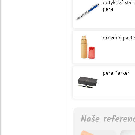
dotyková styl
pera
dřevěné paste
pera Parker
Naše referen