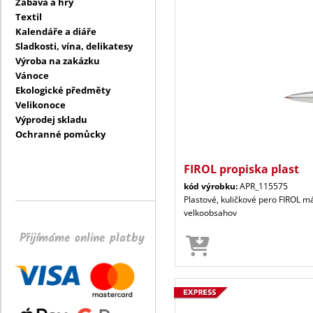
Zábava a hry
Textil
Kalendáře a diáře
Sladkosti, vína, delikatesy
Výroba na zakázku
Vánoce
Ekologické předměty
Velikonoce
Výprodej skladu
Ochranné pomůcky
FIROL propiska plast
kód výrobku:
APR_115575
Plastové, kuličkové pero FIROL m
velkoobsahov
Přijímáme online platby