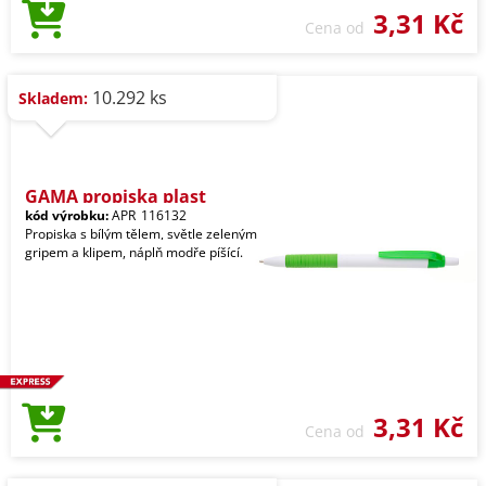
3,31 Kč
Cena od
10.292 ks
Skladem:
GAMA propiska plast
kód výrobku:
APR_116132
Propiska s bílým tělem, světle zeleným
gripem a klipem, náplň modře píšící.
3,31 Kč
Cena od