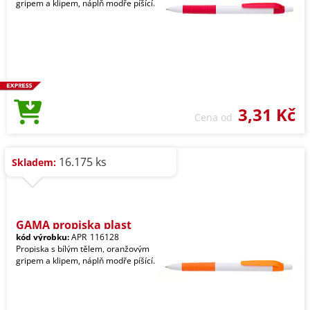
gripem a klipem, náplň modře píšící.
3,31 Kč
Cena od
16.175 ks
Skladem:
GAMA propiska plast
kód výrobku:
APR_116128
Propiska s bílým tělem, oranžovým
gripem a klipem, náplň modře píšící.