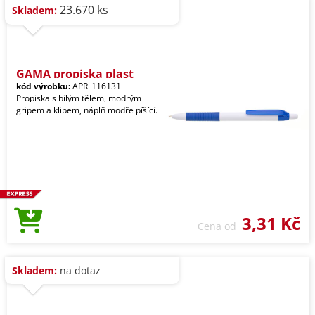
23.670 ks
Skladem:
GAMA propiska plast
kód výrobku:
APR_116131
Propiska s bílým tělem, modrým
gripem a klipem, náplň modře píšící.
3,31 Kč
Cena od
Skladem:
na dotaz