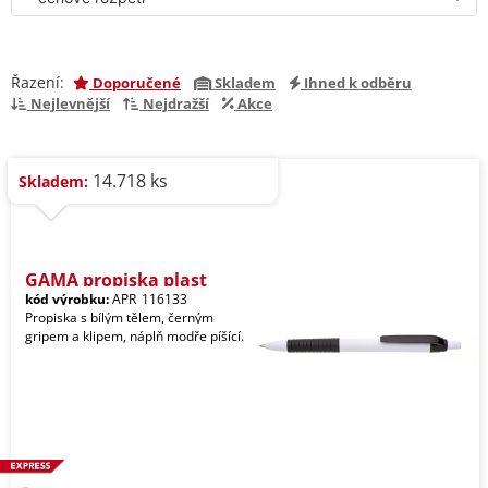
Řazení:
Doporučené
Skladem
Ihned k odběru
Nejlevnější
Nejdražší
Akce
14.718 ks
Skladem:
GAMA propiska plast
kód výrobku:
APR_116133
Propiska s bílým tělem, černým
gripem a klipem, náplň modře píšící.