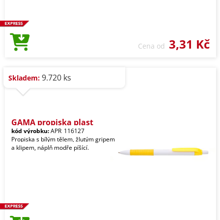
3,31 Kč
Cena od
9.720 ks
Skladem:
GAMA propiska plast
kód výrobku:
APR_116127
Propiska s bílým tělem, žlutým gripem
a klipem, náplň modře píšící.