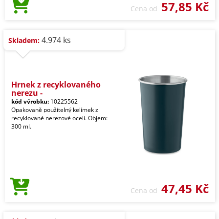
57,85 Kč
Cena od
4.974 ks
Skladem:
Hrnek z recyklovaného
nerezu -
kód výrobku:
10225562
Opakovaně použitelný kelímek z
recyklované nerezové oceli. Objem:
300 ml.
47,45 Kč
Cena od