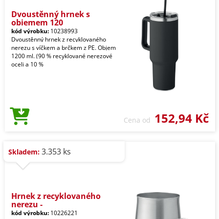
Dvoustěnný hrnek s
objemem 120
kód výrobku:
10238993
Dvoustěnný hrnek z recyklovaného
nerezu s víčkem a brčkem z PE. Objem
1200 ml. (90 % recyklované nerezové
oceli a 10 %
152,94 Kč
Cena od
3.353 ks
Skladem:
Hrnek z recyklovaného
nerezu -
kód výrobku:
10226221