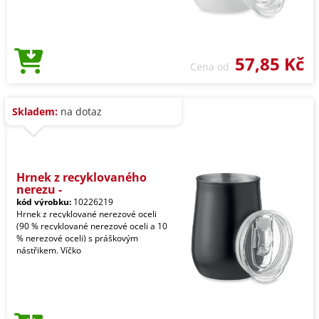
57,85 Kč
Cena od
Skladem:
na dotaz
Hrnek z recyklovaného
nerezu -
kód výrobku:
10226219
Hrnek z recyklované nerezové oceli
(90 % recyklované nerezové oceli a 10
% nerezové oceli) s práškovým
nástřikem. Víčko