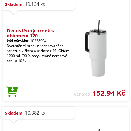
19.134 ks
Skladem:
Dvoustěnný hrnek s
objemem 120
kód výrobku:
10238994
Dvoustěnný hrnek z recyklovaného
nerezu s víčkem a brčkem z PE. Objem
1200 ml. (90 % recyklované nerezové
oceli a 10 %
152,94 Kč
Cena od
10.882 ks
Skladem: