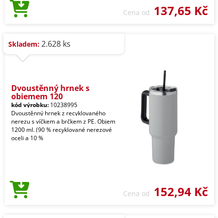
137,65 Kč
Cena od
2.628 ks
Skladem:
Dvoustěnný hrnek s
objemem 120
kód výrobku:
10238995
Dvoustěnný hrnek z recyklovaného
nerezu s víčkem a brčkem z PE. Objem
1200 ml. (90 % recyklované nerezové
oceli a 10 %
152,94 Kč
Cena od