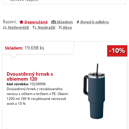
Řazení:
Doporučené
Skladem
Ihned k odběru
Nejlevnější
Nejdražší
Akce
19.698 ks
Skladem:
Dvoustěnný hrnek s
objemem 120
kód výrobku:
10238996
Dvoustěnný hrnek z recyklovaného
nerezu s víčkem a brčkem z PE. Objem
1200 ml. (90 % recyklované nerezové
oceli a 10 %