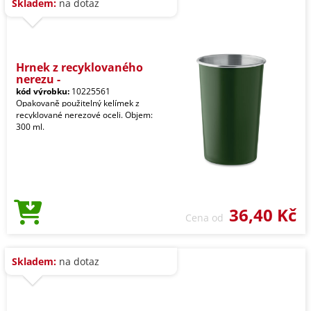
Skladem:
na dotaz
Hrnek z recyklovaného
nerezu -
kód výrobku:
10225561
Opakovaně použitelný kelímek z
recyklované nerezové oceli. Objem:
300 ml.
36,40 Kč
Cena od
Skladem:
na dotaz