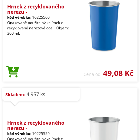
Hrnek z recyklovaného
nerezu -
kód výrobku:
10225560
Opakovaně použitelný kelímek z
recyklované nerezové oceli. Objem:
300 ml.
49,08 Kč
Cena od
4.957 ks
Skladem:
Hrnek z recyklovaného
nerezu -
kód výrobku:
10225559
Opakovaně použitelný kelímek z