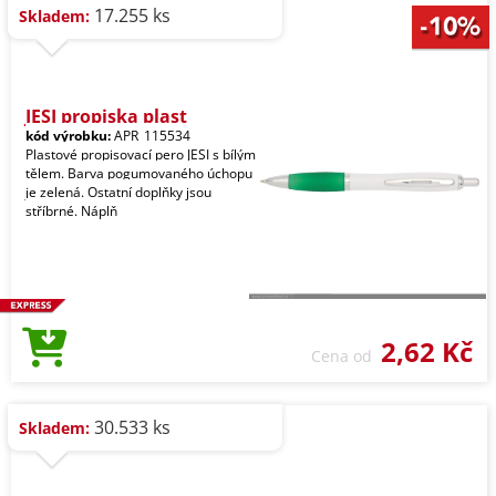
17.255 ks
Skladem:
JESI propiska plast
kód výrobku:
APR_115534
Plastové propisovací pero JESI s bílým
tělem. Barva pogumovaného úchopu
je zelená. Ostatní doplňky jsou
stříbrné. Náplň
2,62 Kč
Cena od
30.533 ks
Skladem: