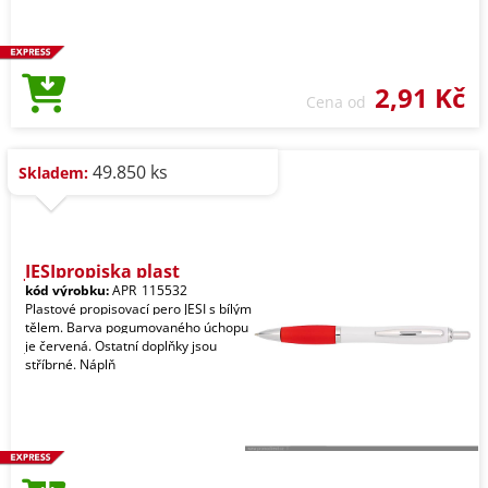
2,91 Kč
Cena od
49.850 ks
Skladem:
JESIpropiska plast
kód výrobku:
APR_115532
Plastové propisovací pero JESI s bílým
tělem. Barva pogumovaného úchopu
je červená. Ostatní doplňky jsou
stříbrné. Náplň