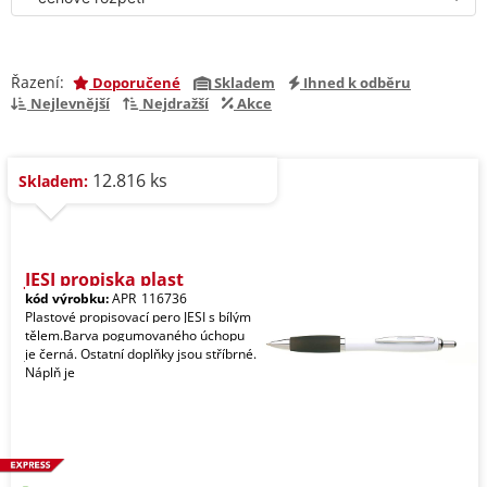
Řazení:
Doporučené
Skladem
Ihned k odběru
Nejlevnější
Nejdražší
Akce
12.816 ks
Skladem:
JESI propiska plast
kód výrobku:
APR_116736
Plastové propisovací pero JESI s bílým
tělem.Barva pogumovaného úchopu
je černá. Ostatní doplňky jsou stříbrné.
Náplň je