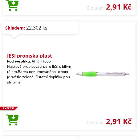
2,91 Kč
Cena od
22.302 ks
Skladem:
JESI propiska plast
kód výrobku:
APR_116051
Plastové propisovací pero JESI s bílým
tělem.Barva pogumovaného úchopu
je světle zelená. Ostatní doplňky jsou
stříbrné.
2,91 Kč
Cena od