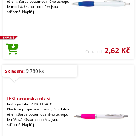
tělem. Barva pogumovaného úchopu
je modrá. Ostatní doplňky jsou
stříbrné. Náplň j
2,62 Kč
Cena od
9.780 ks
Skladem:
JESI propiska plast
kód výrobku:
APR_116418
Plastové propisovací pero JESI s bílým
tělem.Barva pogumovaného úchopu
je růžová. Ostatní doplňky jsou
stříbrné. Náplň j