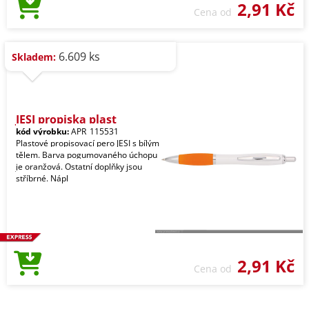
2,91 Kč
Cena od
6.609 ks
Skladem:
JESI propiska plast
kód výrobku:
APR_115531
Plastové propisovací pero JESI s bílým
tělem. Barva pogumovaného úchopu
je oranžová. Ostatní doplňky jsou
stříbrné. Nápl
2,91 Kč
Cena od