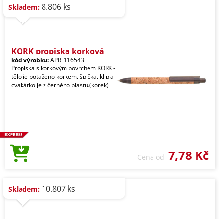
8.806 ks
Skladem:
KORK propiska korková
kód výrobku:
APR_116543
Propiska s korkovým povrchem KORK -
tělo je potaženo korkem, špička, klip a
cvakátko je z černého plastu.(korek)
7,78 Kč
Cena od
10.807 ks
Skladem: