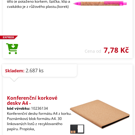
tělo je potaženo korkem, špička, klip a
cvakátko je z růžového plastu.(korek)
7,78 Kč
Cena od
2.687 ks
Skladem:
Konferenční korkové
desky A4 -
kód výrobku:
10236134
Konferenční desky formátu A4 z korku.
Poznámkový blok formátu A4. 30
linkovaných listů z recyklovaného
papíru. Propiska,