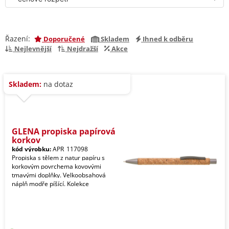
Řazení:
Doporučené
Skladem
Ihned k odběru
Nejlevnější
Nejdražší
Akce
Skladem:
na dotaz
GLENA propiska papírová
korkov
kód výrobku:
APR_117098
Propiska s tělem z natur papíru s
korkovým povrchema kovovými
tmavými doplňky. Velkoobsahová
náplň modře píšící. Kolekce