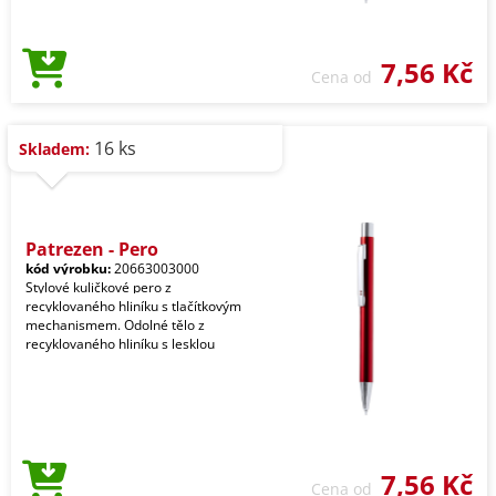
7,56 Kč
Cena od
16 ks
Skladem:
Patrezen - Pero
kód výrobku:
20663003000
Stylové kuličkové pero z
recyklovaného hliníku s tlačítkovým
mechanismem. Odolné tělo z
recyklovaného hliníku s lesklou
7,56 Kč
Cena od