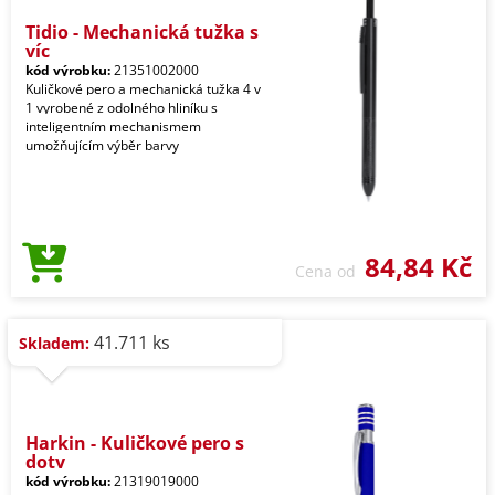
Tidio - Mechanická tužka s
víc
kód výrobku:
21351002000
Kuličkové pero a mechanická tužka 4 v
1 vyrobené z odolného hliníku s
inteligentním mechanismem
umožňujícím výběr barvy
84,84 Kč
Cena od
41.711 ks
Skladem:
Harkin - Kuličkové pero s
doty
kód výrobku:
21319019000