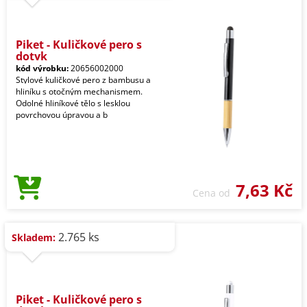
Piket - Kuličkové pero s
dotyk
kód výrobku:
20656002000
Stylové kuličkové pero z bambusu a
hliníku s otočným mechanismem.
Odolné hliníkové tělo s lesklou
povrchovou úpravou a b
7,63 Kč
Cena od
2.765 ks
Skladem:
Piket - Kuličkové pero s