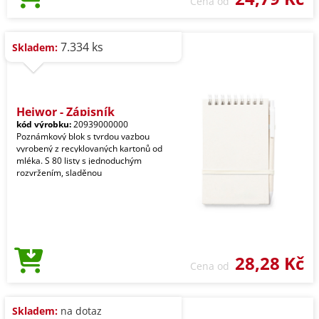
Cena od
7.334 ks
Skladem:
Heiwor - Zápisník
kód výrobku:
20939000000
Poznámkový blok s tvrdou vazbou
vyrobený z recyklovaných kartonů od
mléka. S 80 listy s jednoduchým
rozvržením, sladěnou
28,28 Kč
Cena od
Skladem:
na dotaz