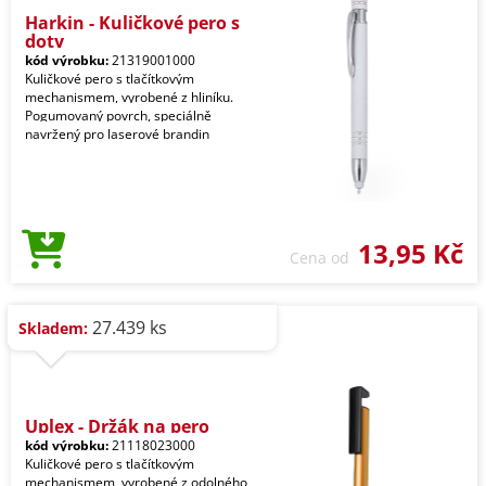
Harkin - Kuličkové pero s
doty
kód výrobku:
21319001000
Kuličkové pero s tlačítkovým
mechanismem, vyrobené z hliníku.
Pogumovaný povrch, speciálně
navržený pro laserové brandin
13,95 Kč
Cena od
27.439 ks
Skladem:
Uplex - Držák na pero
kód výrobku:
21118023000
Kuličkové pero s tlačítkovým
mechanismem, vyrobené z odolného