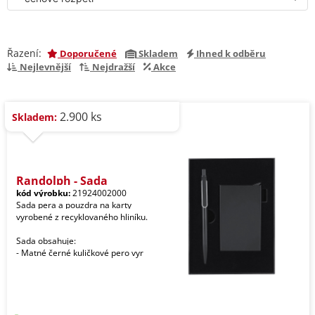
Řazení:
Doporučené
Skladem
Ihned k odběru
Nejlevnější
Nejdražší
Akce
2.900 ks
Skladem:
Randolph - Sada
kód výrobku:
21924002000
Sada pera a pouzdra na karty
vyrobené z recyklovaného hliníku.
Sada obsahuje:
- Matné černé kuličkové pero vyr