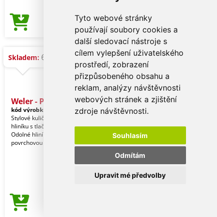
Tyto webové stránky
7,09 Kč
Cena od
používají soubory cookies a
další sledovací nástroje s
cílem vylepšení uživatelského
6.581 ks
Skladem:
prostředí, zobrazení
přizpůsobeného obsahu a
reklam, analýzy návštěvnosti
webových stránek a zjištění
Weler - Pero
kód výrobku:
20654004000
zdroje návštěvnosti.
Stylové kuličkové pero z bambusu a
hliníku s tlačítkovým mechanismem.
Odolné hliníkové tělo s lesklou
Souhlasím
povrchovou úpravou
Odmítám
Upravit mé předvolby
7,09 Kč
Cena od