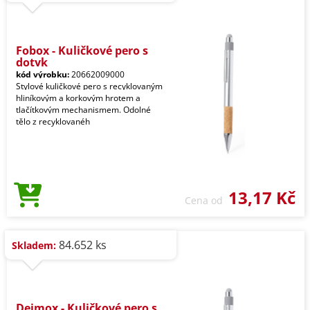
Fobox - Kuličkové pero s
dotyk
kód výrobku:
20662009000
Stylové kuličkové pero s recyklovaným
hliníkovým a korkovým hrotem a
tlačítkovým mechanismem. Odolné
tělo z recyklovanéh
13,17 Kč
Cena od
84.652 ks
Skladem:
Deimox - Kuličkové pero s