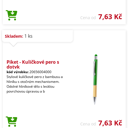
7,63 Kč
Cena od
1 ks
Skladem:
Piket - Kuličkové pero s
dotyk
kód výrobku:
20656004000
Stylové kuličkové pero z bambusu a
hliníku s otočným mechanismem.
Odolné hliníkové tělo s lesklou
povrchovou úpravou a b
7,63 Kč
Cena od