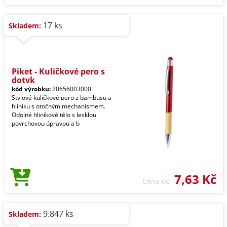
17 ks
Skladem:
Piket - Kuličkové pero s
dotyk
kód výrobku:
20656003000
Stylové kuličkové pero z bambusu a
hliníku s otočným mechanismem.
Odolné hliníkové tělo s lesklou
povrchovou úpravou a b
7,63 Kč
Cena od
9.847 ks
Skladem: