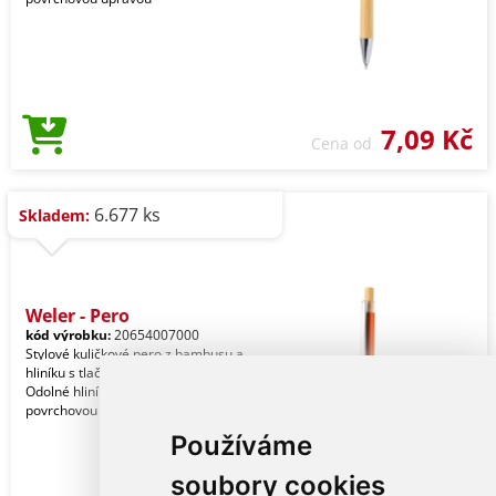
7,09 Kč
Cena od
6.677 ks
Skladem:
Weler - Pero
kód výrobku:
20654007000
Stylové kuličkové pero z bambusu a
hliníku s tlačítkovým mechanismem.
Odolné hliníkové tělo s lesklou
povrchovou úpravou
Používáme
soubory cookies