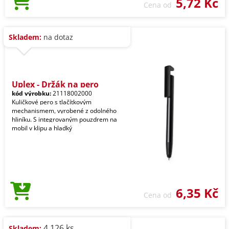
5,72 Kč
Cena od
Skladem:
na dotaz
Uplex - Držák na pero
kód výrobku:
21118002000
Kuličkové pero s tlačítkovým
mechanismem, vyrobené z odolného
hliníku. S integrovaným pouzdrem na
mobil v klipu a hladký
6,35 Kč
Cena od
4.126 ks
Skladem: