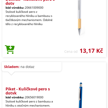
doty
kód výrobku:
20661009000
Stylové kuličkové pero z
recyklovaného hliníku a bambusu s
tlačítkovým mechanismem. Odolné
tělo z recyklovaného hliníku
13,17 Kč
Cena od
Skladem:
na dotaz
Piket - Kuličkové pero s
dotyk
kód výrobku:
20656019000
Stylové kuličkové pero z bambusu a
hliníku s otočným mechanismem.