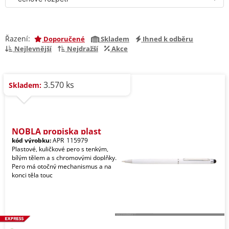
Řazení:
Doporučené
Skladem
Ihned k odběru
Nejlevnější
Nejdražší
Akce
3.570 ks
Skladem:
NOBLA propiska plast
kód výrobku:
APR_115979
Plastové, kuličkové pero s tenkým,
bílým tělem a s chromovými doplňky.
Pero má otočný mechanismus a na
konci těla touc