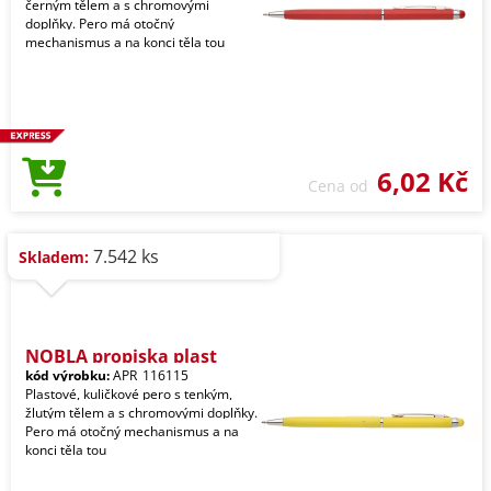
černým tělem a s chromovými
doplňky. Pero má otočný
mechanismus a na konci těla tou
6,02 Kč
Cena od
7.542 ks
Skladem:
NOBLA propiska plast
kód výrobku:
APR_116115
Plastové, kuličkové pero s tenkým,
žlutým tělem a s chromovými doplňky.
Pero má otočný mechanismus a na
konci těla tou