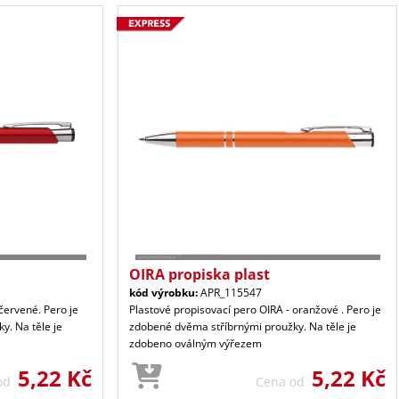
OIRA propiska plast
kód výrobku:
APR_115547
červené. Pero je
Plastové propisovací pero OIRA - oranžové . Pero je
y. Na těle je
zdobené dvěma stříbrnými proužky. Na těle je
zdobeno oválným výřezem
5,22 Kč
5,22 Kč
 od
Cena od