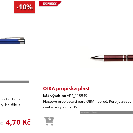
OIRA propiska plast
kód výrobku:
APR_115549
 modré. Pero je
Plastové propisovací pero OIRA - bordó. Pero je zdobe
y. Na těle je
oválným výřezem. Pe
4,70 Kč
 od