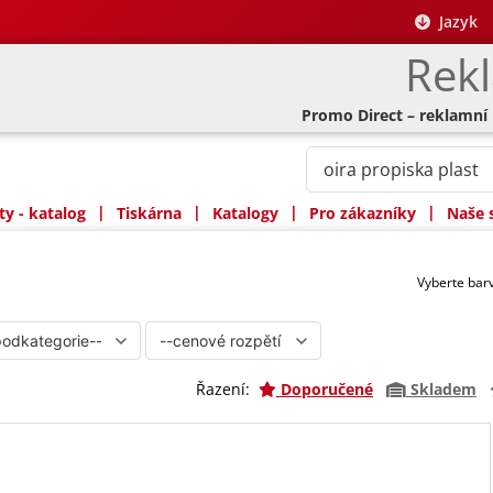
Jazyk
Rek
Promo Direct – reklamní
|
|
|
|
y - katalog
Tiskárna
Katalogy
Pro zákazníky
Naše 
Vyberte ba
Řazení:
Doporučené
Skladem