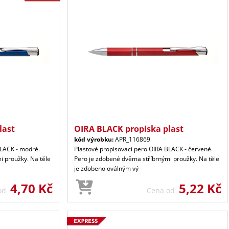
last
OIRA BLACK propiska plast
kód výrobku:
APR_116869
BLACK - modré.
Plastové propisovací pero OIRA BLACK - červené.
i proužky. Na těle
Pero je zdobené dvěma stříbrnými proužky. Na těle
je zdobeno oválným vý
4,70 Kč
5,22 Kč
 od
Cena od