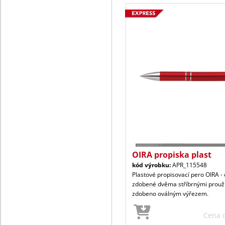
OIRA propiska plast
kód výrobku:
APR_115548
Plastové propisovací pero OIRA - 
zdobené dvěma stříbrnými proužk
zdobeno oválným výřezem.
Cena