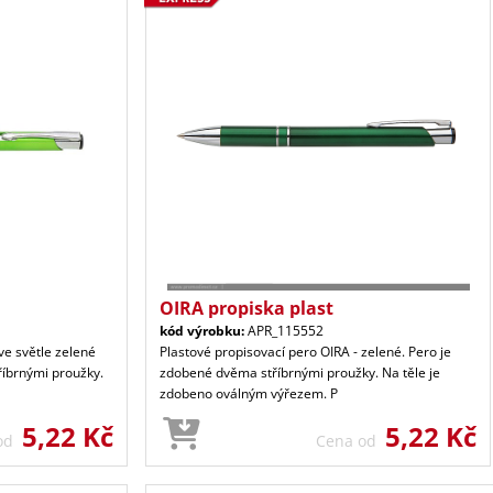
OIRA propiska plast
kód výrobku:
APR_115552
ve světle zelené
Plastové propisovací pero OIRA - zelené. Pero je
říbrnými proužky.
zdobené dvěma stříbrnými proužky. Na těle je
zdobeno oválným výřezem. P
5,22 Kč
5,22 Kč
 od
Cena od