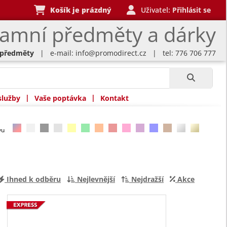
Košík je prázdný
Uživatel:
Přihlásit se
lamní předměty a dárky
 předměty
| e-mail:
info@promodirect.cz
| tel: 776 706 777
|
|
služby
Vaše poptávka
Kontakt
rvu
Ihned k odběru
Nejlevnější
Nejdražší
Akce