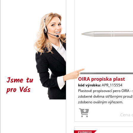
Jsme tu
OIRA propiska plast
kód výrobku:
APR_115554
pro Vás
Plastové propisovací pero OIRA - s
zdobené dvěma stříbrnými proužk
zdobeno oválným výřezem.
Cena