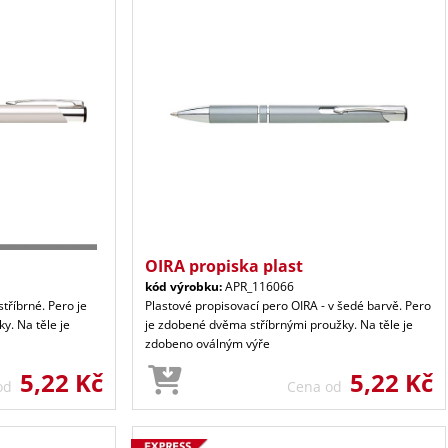
OIRA propiska plast
kód výrobku:
APR_116066
tříbrné. Pero je
Plastové propisovací pero OIRA - v šedé barvě. Pero
y. Na těle je
je zdobené dvěma stříbrnými proužky. Na těle je
zdobeno oválným výře
5,22 Kč
5,22 Kč
 od
Cena od