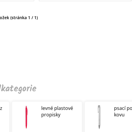
žek (stránka 1 / 1)
kategorie
 z
levné plastové
psací p
propisky
kovu