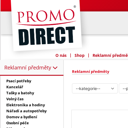
|
|
O nás
Shop
Reklamní předmět
Reklamní předměty
Reklamní předměty:
Reklamní předměty
Psací potřeby
Kancelář
Tašky a batohy
Volný čas
Elektronika a hodiny
Nářadí a autopotřeby
Domov a bydlení
Osobní péče