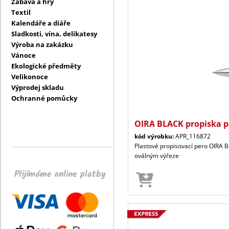
Zábava a hry
Textil
Kalendáře a diáře
Sladkosti, vína, delikatesy
Výroba na zakázku
Vánoce
Ekologické předměty
Velikonoce
Výprodej skladu
Ochranné pomůcky
OIRA BLACK propiska p
kód výrobku:
APR_116872
Plastové propisovací pero OIRA B
oválným výřeze
Přijímáme online platby