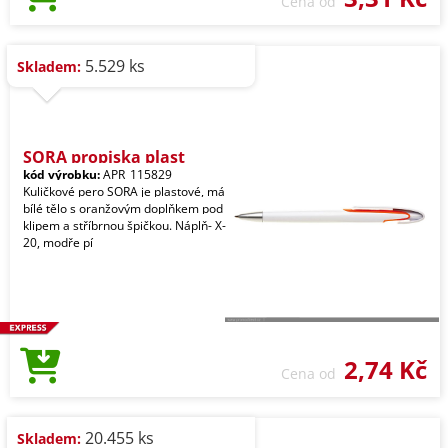
Cena od
5.529 ks
Skladem:
SORA propiska plast
kód výrobku:
APR_115829
Kuličkové pero SORA je plastové, má
bílé tělo s oranžovým doplňkem pod
klipem a stříbrnou špičkou. Náplň- X-
20, modře pí
2,74 Kč
Cena od
20.455 ks
Skladem: