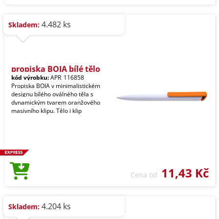
4.482 ks
Skladem:
propiska BOIA bílé tělo
kód výrobku:
APR_116858
Propiska BOIA v minimalistickém
designu bílého oválného těla s
dynamickým tvarem oranžového
masivního klipu. Tělo i klip
11,43 Kč
Cena od
4.204 ks
Skladem: