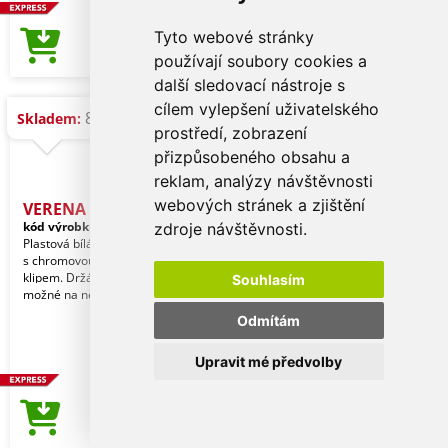
Tyto webové stránky
5,38 Kč
Cena od
používají soubory cookies a
další sledovací nástroje s
cílem vylepšení uživatelského
8.195 ks
Skladem:
prostředí, zobrazení
přizpůsobeného obsahu a
reklam, analýzy návštěvnosti
webových stránek a zjištění
VERENA propiska plast /A
kód výrobku:
APR_116785
zdroje návštěvnosti.
Plastová bílá otočná propiska VERENA
s chromovou špičkou a chromovým
klipem. Držák klipu je oranžový a je
Souhlasím
možné na něj u
Odmítám
Upravit mé předvolby
5,38 Kč
Cena od