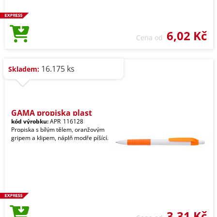
6,02 Kč
Cena od
16.175 ks
Skladem:
GAMA propiska plast
kód výrobku:
APR_116128
Propiska s bílým tělem, oranžovým
gripem a klipem, náplň modře píšící.
3,31 Kč