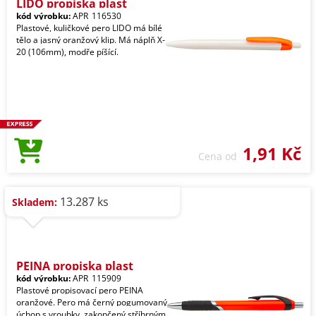
LIDO propiska plast
kód výrobku:
APR_116530
Plastové, kuličkové pero LIDO má bílé
tělo a jasný oranžový klip. Má náplň X-
20 (106mm), modře píšící.
1,91 Kč
Cena od
13.287 ks
Skladem:
PEINA propiska plast
kód výrobku:
APR_115909
Plastové propisovací pero PEINA
oranžové. Pero má černý pogumovaný
úchop s vroubky, zakončený stříbrným