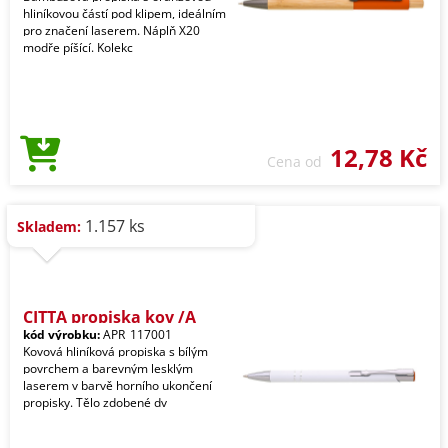
hliníkovou částí pod klipem, ideálním
pro značení laserem. Náplň X20
modře píšící. Kolekc
12,78 Kč
Cena od
1.157 ks
Skladem:
CITTA propiska kov /A
kód výrobku:
APR_117001
Kovová hliníková propiska s bílým
povrchem a barevným lesklým
laserem v barvě horního ukončení
propisky. Tělo zdobené dv