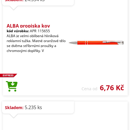
ALBA propiska kov
kód výrobku:
APR_115655
ALBA je velmi oblíbená hliníková
reklamní tužka. Matné oranžové tělo
se dvěma stříbrnými proužky a
chromovými doplňky. V
6,76 Kč
Cena od
5.235 ks
Skladem: