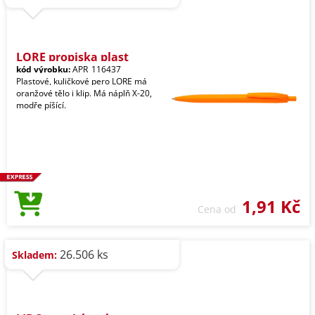
LORE propiska plast
kód výrobku:
APR_116437
Plastové, kuličkové pero LORE má
oranžové tělo i klip. Má náplň X-20,
modře píšící.
1,91 Kč
Cena od
26.506 ks
Skladem: