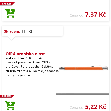
7,37 Kč
Cena od
111 ks
Skladem:
OIRA propiska plast
kód výrobku:
APR_115547
Plastové propisovací pero OIRA -
oranžové . Pero je zdobené dvěma
stříbrnými proužky. Na těle je zdobeno
oválným výřezem
5,22 Kč
Cena od