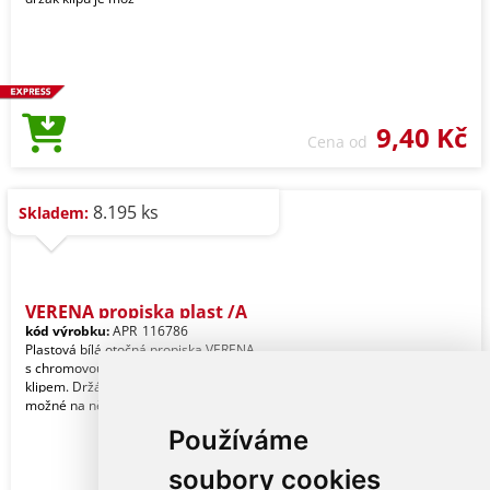
9,40 Kč
Cena od
8.195 ks
Skladem:
VERENA propiska plast /A
kód výrobku:
APR_116786
Plastová bílá otočná propiska VERENA
s chromovou špičkou a chromovým
klipem. Držák klipu je oranžový a je
možné na něj u
Používáme
soubory cookies