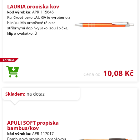
LAURIA propiska kov
kód výrobku:
APR_115645
Kuličkové pero LAURIA je vyrobeno z
hliníku. Má oranžové tělo se
stříbrnými doplňky jako jsou špička,
klip a cvakátko. Ú
10,08 Kč
Cena od
Skladem:
na dotaz
APULI SOFT propiska
bambus/kov
kód výrobku:
APR_117017
Bambusová propiska s oranžovou