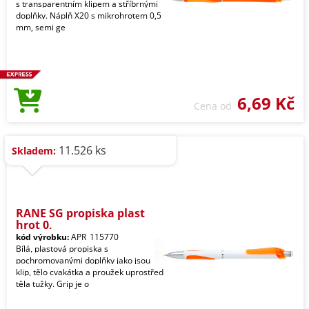
s transparentním klipem a stříbrnými
doplňky. Náplň X20 s mikrohrotem 0,5
mm, semi ge
6,69 Kč
Cena od
11.526 ks
Skladem:
RANE SG propiska plast
hrot 0,
kód výrobku:
APR_115770
Bílá, plastová propiska s
pochromovanými doplňky jako jsou
klip, tělo cvakátka a proužek uprostřed
těla tužky. Grip je o