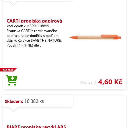
CARTI propiska papírová
kód výrobku:
APR_116899
Propiska CARTI z recyklovaného
papíru a natur doplňky s podílem
slámy. Kolekce SAVE THE NATURE.
Potisk T1+ (FINE) dle c
4,60 Kč
Cena od
16.382 ks
Skladem:
BIARE propiska recykl ABS