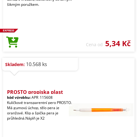
šikmým poružkem.
5,34 Kč
Cena od
10.568 ks
Skladem:
PROSTO propiska plast
kód výrobku:
APR_115608
Kuličkové transparentní pero PROSTO.
Má gumový úchop, tělo pera je
oranžové. Klip a špička pera je
průhledná.Náplň je X2