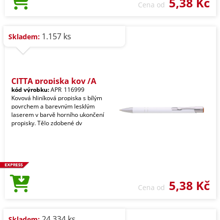
5,38 Kč
Cena od
1.157 ks
Skladem:
CITTA propiska kov /A
kód výrobku:
APR_116999
Kovová hliníková propiska s bílým
povrchem a barevným lesklým
laserem v barvě horního ukončení
propisky. Tělo zdobené dv
5,38 Kč
Cena od
24.334 ks
Skladem: