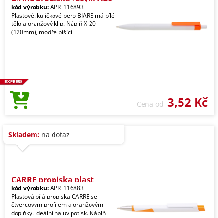
kód výrobku:
APR_116893
Plastové, kuličkové pero BIARE má bílé
tělo a oranžový klip. Náplň X-20
(120mm), modře píšící.
3,52 Kč
Cena od
Skladem:
na dotaz
CARRE propiska plast
kód výrobku:
APR_116883
Plastová bílá propiska CARRE se
čtvercovým profilem a oranžovými
doplňky. Ideální na uv potisk. Náplň