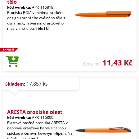
tělo
kód výrobku:
APR_116818
Propiska BOIA v minimalistickém
designu oranžeho oválného těla s
dynamickým tvarem oranžového
masivního klipu. Tělo i kl
11,43 Kč
Cena od
17.857 ks
Skladem:
ARESTA propiska plast
kód výrobku:
APR_116800
Plastová otočná propiska ARESTA v
neonově oranžové barvě s černou
špičkou a černým kovovým klipem. Na
držák klipu je mož