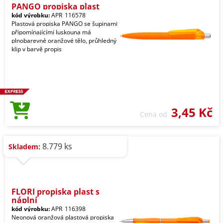
PANGO propiska plast
kód výrobku:
APR_116578
Plastová propiska PANGO se šupinami
připomínajícími luskouna má
plnobarevné oranžové tělo, průhledný
klip v barvě propis
3,45 Kč
Cena od
8.779 ks
Skladem:
FLORI propiska plast s
náplní
kód výrobku:
APR_116398
Neonová oranžová plastová propiska