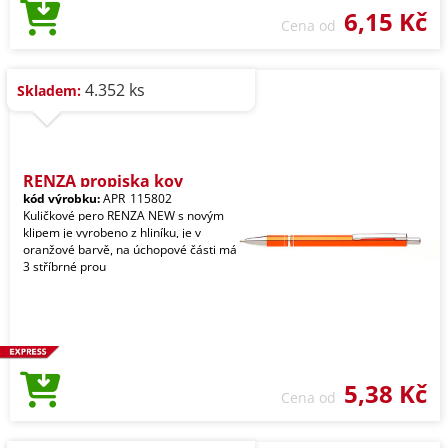
6,15 Kč
Cena od
4.352 ks
Skladem:
RENZA propiska kov
kód výrobku:
APR_115802
Kuličkové pero RENZA NEW s novým
klipem je vyrobeno z hliníku, je v
oranžové barvě, na úchopové části má
3 stříbrné prou
5,38 Kč
Cena od