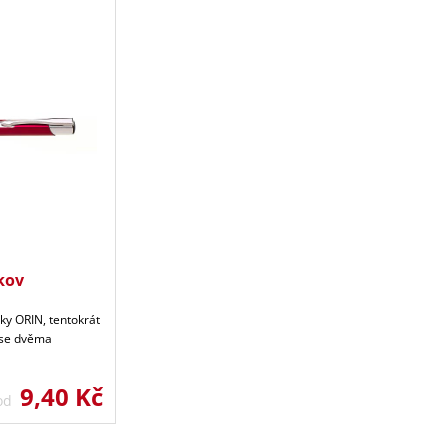
kov
ky ORIN, tentokrát
 se dvěma
9,40 Kč
 od