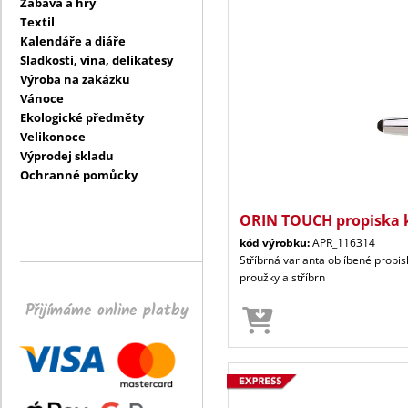
Zábava a hry
Textil
Kalendáře a diáře
Sladkosti, vína, delikatesy
Výroba na zakázku
Vánoce
Ekologické předměty
Velikonoce
Výprodej skladu
Ochranné pomůcky
ORIN TOUCH propiska 
kód výrobku:
APR_116314
Stříbrná varianta oblíbené propi
proužky a stříbrn
Přijímáme online platby