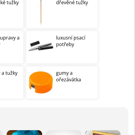
cké tužky
dřevěné tužky
oupravy a
luxusní psací
y
potřeby
 a tužky
gumy a
ořezávátka