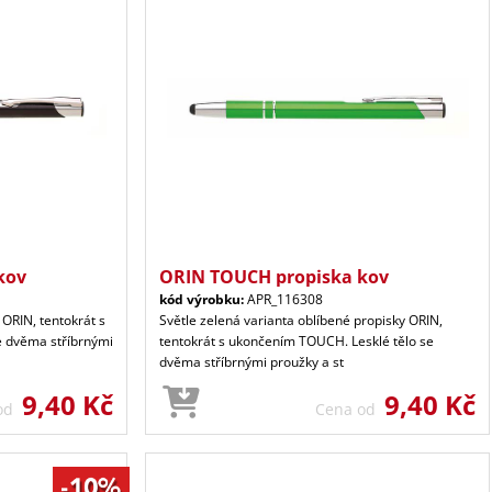
kov
ORIN TOUCH propiska kov
kód výrobku:
APR_116308
 ORIN, tentokrát s
Světle zelená varianta oblíbené propisky ORIN,
e dvěma stříbrnými
tentokrát s ukončením TOUCH. Lesklé tělo se
dvěma stříbrnými proužky a st
9,40 Kč
9,40 Kč
 od
Cena od