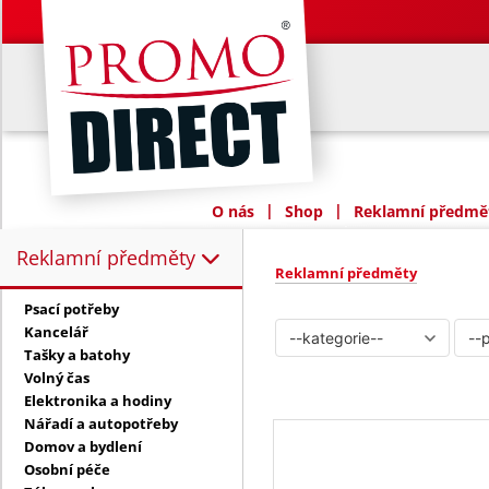
|
|
O nás
Shop
Reklamní předmět
Reklamní předměty
Reklamní předměty:
Reklamní předměty
Psací potřeby
Kancelář
Tašky a batohy
Volný čas
Elektronika a hodiny
Nářadí a autopotřeby
Domov a bydlení
Osobní péče