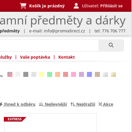
Košík je prázdný
Uživatel:
Přihlásit se
lamní předměty a dárky
 předměty
| e-mail:
info@promodirect.cz
| tel: 776 706 777
|
|
služby
Vaše poptávka
Kontakt
rvu
Ihned k odběru
Nejlevnější
Nejdražší
Akce