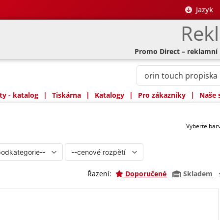
Jazyk
Rek
Promo Direct – reklamní
|
|
|
|
y - katalog
Tiskárna
Katalogy
Pro zákazníky
Naše 
Vyberte ba
Řazení:
Doporučené
Skladem