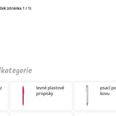
ek (stránka 1 / 1)
kategorie
 z
levné plastové
psací p
propisky
kovu