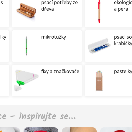
us
psací potřeby ze
ekologi
dřeva
a pera
lky
mikrotužky
psací s
krabičk
fixy a značkovače
pastelky
ce – inspirujte se…