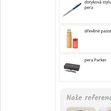
dotyková styl
pera
dřevěné paste
pera Parker
Naše referen