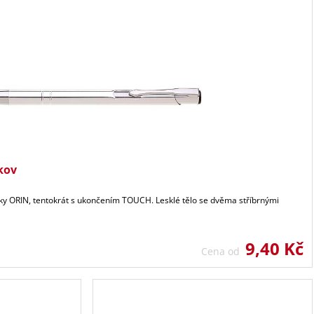
kov
sky ORIN, tentokrát s ukončením TOUCH. Lesklé tělo se dvěma stříbrnými
9,40 Kč
Cena od