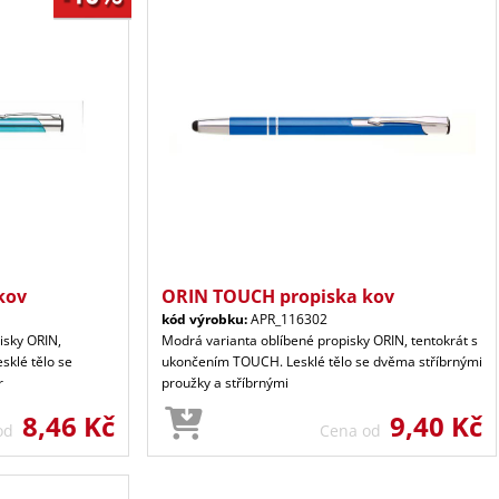
kov
ORIN TOUCH propiska kov
kód výrobku:
APR_116302
isky ORIN,
Modrá varianta oblíbené propisky ORIN, tentokrát s
sklé tělo se
ukončením TOUCH. Lesklé tělo se dvěma stříbrnými
r
proužky a stříbrnými
8,46 Kč
9,40 Kč
 od
Cena od