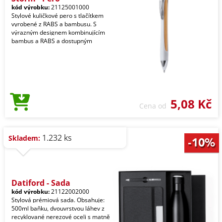
kód výrobku:
21125001000
Stylové kuličkové pero s tlačítkem
vyrobené z RABS a bambusu. S
výrazným designem kombinujícím
bambus a RABS a dostupným
5,08 Kč
Cena od
1.232 ks
Skladem:
Datiford - Sada
kód výrobku:
21122002000
Stylová prémiová sada. Obsahuje:
500ml baňku, dvouvrstvou láhev z
recyklované nerezové oceli s matně