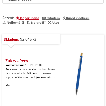
Řazení:
Doporučené
Skladem
Ihned k odběru
Nejlevnější
Nejdražší
Akce
92.646 ks
Skladem:
Zukry - Pero
kód výrobku:
21919019000
Kuličkové pero s tlačítkem z bambusu.
Tělo z odolného ABS plastu, kovový
klip, s tlačítkem a modrým inkoustem.
Ma