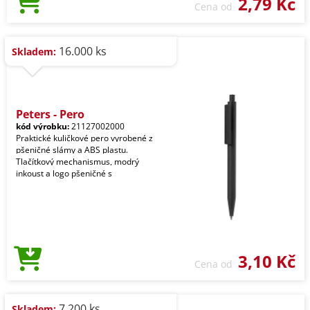
2,79 Kč
Cena od
16.000 ks
Skladem:
Peters - Pero
kód výrobku:
21127002000
Praktické kuličkové pero vyrobené z
pšeničné slámy a ABS plastu.
Tlačítkový mechanismus, modrý
inkoust a logo pšeničné s
3,10 Kč
Cena od
7.200 ks
Skladem: