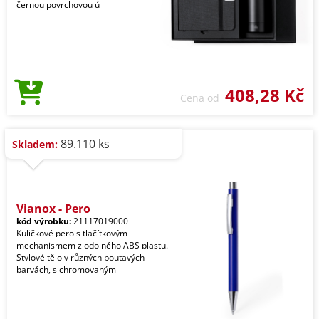
černou povrchovou ú
408,28 Kč
Cena od
89.110 ks
Skladem:
Vianox - Pero
kód výrobku:
21117019000
Kuličkové pero s tlačítkovým
mechanismem z odolného ABS plastu.
Stylové tělo v různých poutavých
barvách, s chromovaným