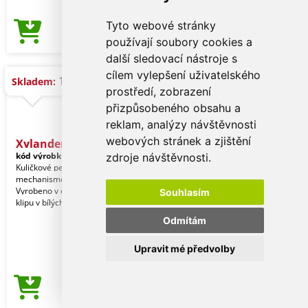
Tyto webové stránky
1,28 Kč
Cena od
používají soubory cookies a
další sledovací nástroje s
cílem vylepšení uživatelského
158.041 ks
Skladem:
prostředí, zobrazení
přizpůsobeného obsahu a
reklam, analýzy návštěvnosti
webových stránek a zjištění
Xylander - Pero
kód výrobku:
21084019000
zdroje návštěvnosti.
Kuličkové pero s tlačítkovým
mechanismem z odolného ABS plastu.
Vyrobeno v elegantní kombinaci těla a
Souhlasím
klipu v bílých tón
Odmítám
Upravit mé předvolby
1,28 Kč
Cena od