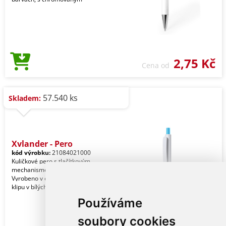
2,75 Kč
Cena od
57.540 ks
Skladem:
Xylander - Pero
kód výrobku:
21084021000
Kuličkové pero s tlačítkovým
mechanismem z odolného ABS plastu.
Vyrobeno v elegantní kombinaci těla a
klipu v bílých tón
Používáme
soubory cookies