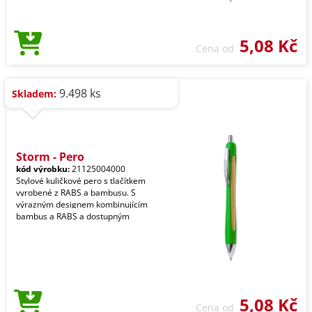
5,08 Kč
Cena od
9.498 ks
Skladem:
Storm - Pero
kód výrobku:
21125004000
Stylové kuličkové pero s tlačítkem
vyrobené z RABS a bambusu. S
výrazným designem kombinujícím
bambus a RABS a dostupným
5,08 Kč
Cena od