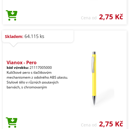
2,75 Kč
Cena od
64.115 ks
Skladem:
Vianox - Pero
kód výrobku:
21117005000
Kuličkové pero s tlačítkovým
mechanismem z odolného ABS plastu.
Stylové tělo v různých poutavých
barvách, s chromovaným
2,75 Kč
Cena od