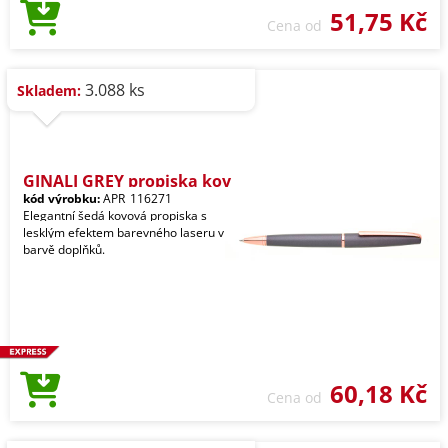
51,75 Kč
Cena od
3.088 ks
Skladem:
GINALI GREY propiska kov
kód výrobku:
APR_116271
Elegantní šedá kovová propiska s
lesklým efektem barevného laseru v
barvě doplňků.
60,18 Kč
Cena od