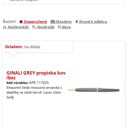
Řazení:
Doporučené
Skladem
Ihned k odběru
Nejlevnější
Nejdražší
Akce
Skladem:
na dotaz
GINALI GREY propiska kov
(bez
kód výrobku:
APR_117025
Elegantní šedá mosazná propiska s
doplňky ve zlaté barvě. Laser zlato-
šedý