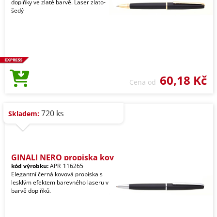
doplňky ve zlaté barvě. Laser zlato-
šedý
60,18 Kč
Cena od
720 ks
Skladem:
GINALI NERO propiska kov
kód výrobku:
APR_116265
Elegantní černá kovová propiska s
lesklým efektem barevného laseru v
barvě doplňků.