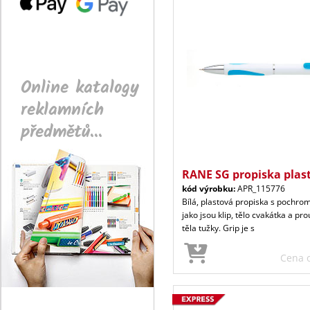
Online katalogy
reklamních
předmětů...
RANE SG propiska plast
kód výrobku:
APR_115776
Bílá, plastová propiska s pochr
jako jsou klip, tělo cvakátka a pr
těla tužky. Grip je s
Cena