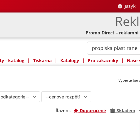
Jazyk
Rek
Promo Direct – reklamní
|
|
|
|
y - katalog
Tiskárna
Katalogy
Pro zákazníky
Naše 
Vyberte ba
Řazení:
Doporučené
Skladem