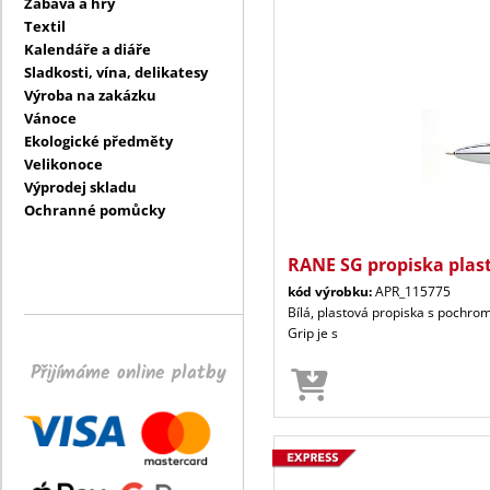
Zábava a hry
Textil
Kalendáře a diáře
Sladkosti, vína, delikatesy
Výroba na zakázku
Vánoce
Ekologické předměty
Velikonoce
Výprodej skladu
Ochranné pomůcky
RANE SG propiska plast
kód výrobku:
APR_115775
Bílá, plastová propiska s pochrom
Grip je s
Přijímáme online platby