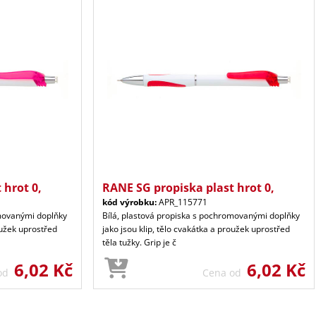
 hrot 0,
RANE SG propiska plast hrot 0,
kód výrobku:
APR_115771
omovanými doplňky
Bílá, plastová propiska s pochromovanými doplňky
oužek uprostřed
jako jsou klip, tělo cvakátka a proužek uprostřed
těla tužky. Grip je č
6,02 Kč
6,02 Kč
 od
Cena od