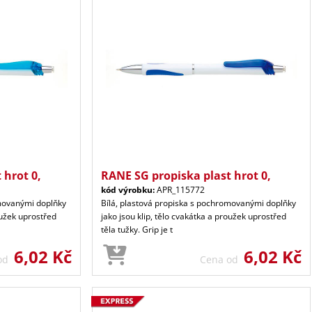
 hrot 0,
RANE SG propiska plast hrot 0,
kód výrobku:
APR_115772
omovanými doplňky
Bílá, plastová propiska s pochromovanými doplňky
oužek uprostřed
jako jsou klip, tělo cvakátka a proužek uprostřed
těla tužky. Grip je t
6,02 Kč
6,02 Kč
 od
Cena od