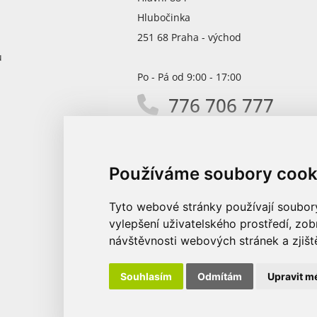
Hlubočinka
251 68 Praha - východ
ů
Po - Pá od 9:00 - 17:00
776 706 777
info@promodirect.cz
Používáme soubory cook
Tyto webové stránky používají soubory 
vylepšení uživatelského prostředí, zo
návštěvnosti webových stránek a zjiště
Souhlasím
Odmítám
Upravit m
© 2026 Promo Direct s.r.o.