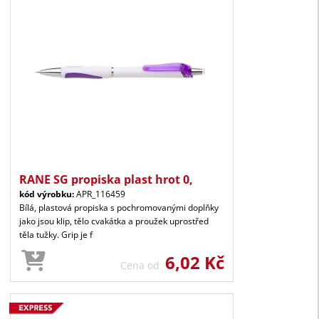
RANE SG propiska plast hrot 0,
kód výrobku:
APR_116459
Bílá, plastová propiska s pochromovanými doplňky
jako jsou klip, tělo cvakátka a proužek uprostřed
těla tužky. Grip je f
6,02 Kč
Cena od