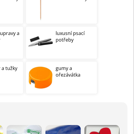
oupravy a
luxusní psací
y
potřeby
 a tužky
gumy a
ořezávátka