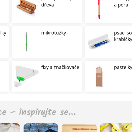
dřeva
a pera
lky
mikrotužky
psací s
krabičk
fixy a značkovače
pastelky
ce – inspirujte se…