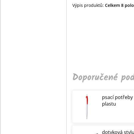
Výpis produktů:
Celkem 8 polož
Doporučené pod
psací potřeby
plastu
dotyková styl