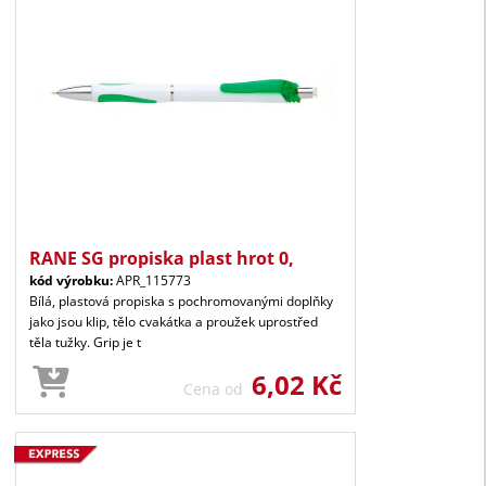
RANE SG propiska plast hrot 0,
kód výrobku:
APR_115773
Bílá, plastová propiska s pochromovanými doplňky
jako jsou klip, tělo cvakátka a proužek uprostřed
těla tužky. Grip je t
6,02 Kč
Cena od