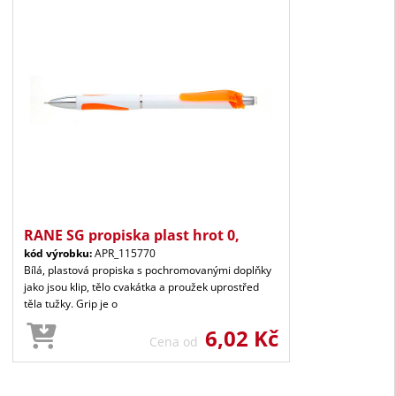
RANE SG propiska plast hrot 0,
kód výrobku:
APR_115770
Bílá, plastová propiska s pochromovanými doplňky
jako jsou klip, tělo cvakátka a proužek uprostřed
těla tužky. Grip je o
6,02 Kč
Cena od