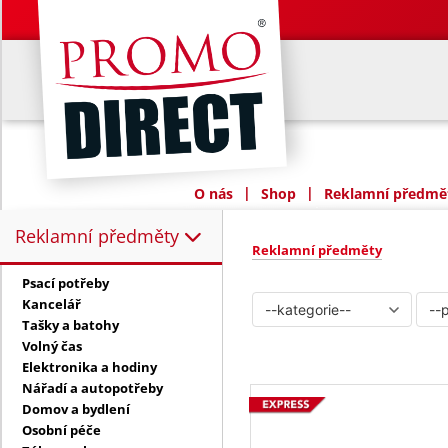
|
|
O nás
Shop
Reklamní předmět
Reklamní předměty
Reklamní předměty:
Reklamní předměty
Psací potřeby
Kancelář
Tašky a batohy
Volný čas
Elektronika a hodiny
Nářadí a autopotřeby
Domov a bydlení
Osobní péče