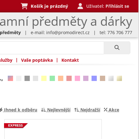
Košík je prázdný
Uživatel:
Přihlásit se
lamní předměty a dárky
 předměty
| e-mail:
info@promodirect.cz
| tel: 776 706 777
|
|
služby
Vaše poptávka
Kontakt
rvu
Ihned k odběru
Nejlevnější
Nejdražší
Akce