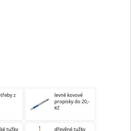
otřeby z
levné kovové
propisky do 20,-
Kč
cké tužky
dřevěné tužky