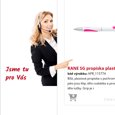
Jsme tu
RANE SG propiska plast
kód výrobku:
APR_115774
pro Vás
Bílá, plastová propiska s pochr
jako jsou klip, tělo cvakátka a pr
těla tužky. Grip je r
Cena