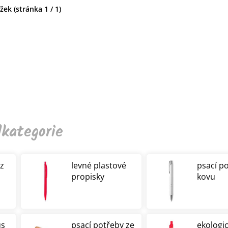
ek (stránka 1 / 1)
kategorie
 z
levné plastové
psací p
propisky
kovu
us
psací potřeby ze
ekologi