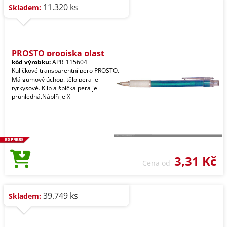
11.320 ks
Skladem:
PROSTO propiska plast
kód výrobku:
APR_115604
Kuličkové transparentní pero PROSTO.
Má gumový úchop, tělo pera je
tyrkysové. Klip a špička pera je
průhledná.Náplň je X
3,31 Kč
Cena od
39.749 ks
Skladem: