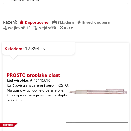
Řazení:
Doporučené
Skladem
Ihned k odběru
Nejlevnější
Nejdražší
Akce
17.893 ks
Skladem:
PROSTO propiska plast
kód výrobku:
APR_115610
Kuličkové transparentní pero PROSTO.
Má gumový úchop, tělo pera je bílé.
Klip a špička pera je průhledná.Náplň
je X20, m