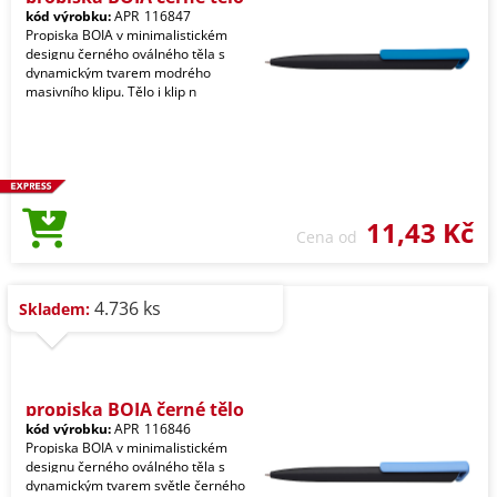
kód výrobku:
APR_116847
Propiska BOIA v minimalistickém
designu černého oválného těla s
dynamickým tvarem modrého
masivního klipu. Tělo i klip n
11,43 Kč
Cena od
4.736 ks
Skladem:
propiska BOIA černé tělo
kód výrobku:
APR_116846
Propiska BOIA v minimalistickém
designu černého oválného těla s
dynamickým tvarem světle černého