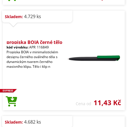
4.729 ks
Skladem:
propiska BOIA černé tělo
kód výrobku:
APR_116849
Propiska BOIA v minimalistickém
designu černého oválného těla s
dynamickým tvarem černého
masivního klipu. Tělo i klip n
11,43 Kč
Cena od
4.682 ks
Skladem: