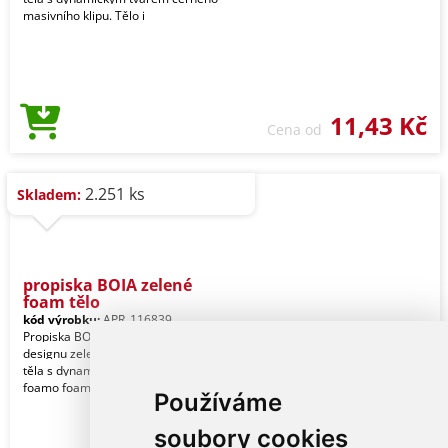
masivního klipu. Tělo i
11,43 Kč
Cena od
2.251 ks
Skladem:
propiska BOIA zelené
foam tělo
kód výrobku:
APR_116839
Propiska BOIA v minimalistickém
designu zeleného foamo oválného
těla s dynamickým tvarem zeleného
foamo foamo masivního
Používáme
soubory cookies