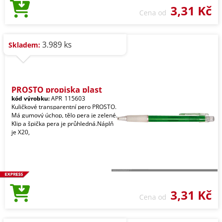
3,31 Kč
Cena od
3.989 ks
Skladem:
PROSTO propiska plast
kód výrobku:
APR_115603
Kuličkové transparentní pero PROSTO.
Má gumový úchop, tělo pera je zelené.
Klip a špička pera je průhledná.Náplň
je X20,
3,31 Kč
Cena od