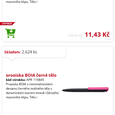
masivního klipu. Tělo i
11,43 Kč
Cena od
2.624 ks
Skladem:
propiska BOIA černé tělo
kód výrobku:
APR_116845
Propiska BOIA v minimalistickém
designu černého oválného těla s
dynamickým tvarem tmavě růžového
masivního klipu. Tělo i