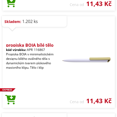
11,43 Kč
Cena od
1.202 ks
Skladem:
propiska BOIA bílé tělo
kód výrobku:
APR_116867
Propiska BOIA v minimalistickém
designu bílého oválného těla s
dynamickým tvarem pískového
masivního klipu. Tělo i klip
11,43 Kč
Cena od