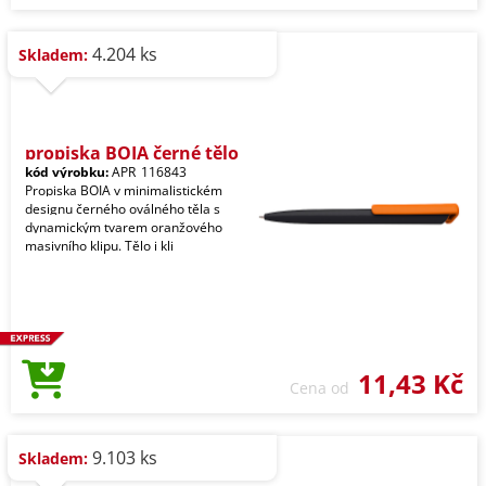
4.204 ks
Skladem:
propiska BOIA černé tělo
kód výrobku:
APR_116843
Propiska BOIA v minimalistickém
designu černého oválného těla s
dynamickým tvarem oranžového
masivního klipu. Tělo i kli
11,43 Kč
Cena od
9.103 ks
Skladem: