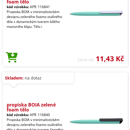
foam tělo
kód výrobku:
APR_116841
Propiska BOIA v minimalistickém
designu zeleného foamo oválného
těla s dynamickým tvarem bílého
masivního klipu. Tělo i
11,43 Kč
Cena od
Skladem:
na dotaz
propiska BOIA zelené
foam tělo
kód výrobku:
APR_116840
Propiska BOIA v minimalistickém
designu zeleného foamo oválného
těla s dynamickým tvarem černého