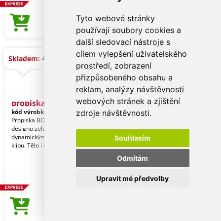
Tyto webové stránky
11,43 Kč
Cena od
používají soubory cookies a
další sledovací nástroje s
cílem vylepšení uživatelského
4.372 ks
Skladem:
prostředí, zobrazení
přizpůsobeného obsahu a
reklam, analýzy návštěvnosti
webových stránek a zjištění
propiska BOIA zelené tělo
kód výrobku:
APR_116838
zdroje návštěvnosti.
Propiska BOIA v minimalistickém
designu zeleného oválného těla s
dynamickým tvarem bílého masivního
Souhlasím
klipu. Tělo i klip n
Odmítám
Upravit mé předvolby
11,43 Kč
Cena od