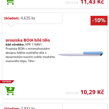
11,43 Kč
Cena od
4.635 ks
Skladem:
propiska BOIA bílé tělo
kód výrobku:
APR_116861
Propiska BOIA v minimalistickém
designu bílého oválného těla s
dynamickým tvarem světle modrého
masivního klipu. Tělo i
10,29 Kč
Cena od
2.931 ks
Skladem: