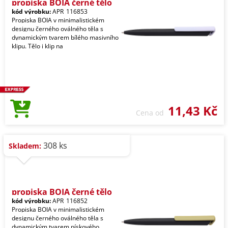
propiska BOIA černé tělo
kód výrobku:
APR_116853
Propiska BOIA v minimalistickém
designu černého oválného těla s
dynamickým tvarem bílého masivního
klipu. Tělo i klip na
11,43 Kč
Cena od
308 ks
Skladem:
propiska BOIA černé tělo
kód výrobku:
APR_116852
Propiska BOIA v minimalistickém
designu černého oválného těla s
dynamickým tvarem pískového