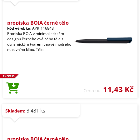
propiska BOIA černé tělo
kód výrobku:
APR_116848
Propiska BOIA v minimalistickém
designu černého oválného těla s
dynamickým tvarem tmavě modrého
masivního klipu. Tělo i
11,43 Kč
Cena od
3.431 ks
Skladem:
propiska BOIA černé tělo