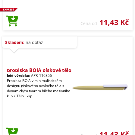
11,43 Kč
Cena od
Skladem:
na dotaz
propiska BOIA pískové tělo
kód výrobku:
APR_116856
Propiska BOIA v minimalistickém
designu pískového oválného těla s
dynamickým tvarem bílého masivního
klipu. Tělo i klip
11,43 Kč