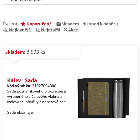
Řazení:
Doporučené
Skladem
Ihned k odběru
Nejlevnější
Nejdražší
Akce
3.593 ks
Skladem:
Kaley - Sada
kód výrobku:
21927004000
Sada poznámkového bloku a pera
vyrobeného z čajového vlákna a
izolované lahvičky z nerezové oceli.
Sada obsahuje: