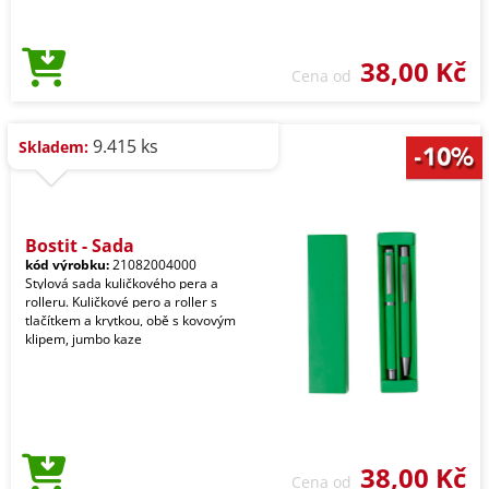
38,00 Kč
Cena od
9.415 ks
Skladem:
Bostit - Sada
kód výrobku:
21082004000
Stylová sada kuličkového pera a
rolleru. Kuličkové pero a roller s
tlačítkem a krytkou, obě s kovovým
klipem, jumbo kaze
38,00 Kč
Cena od