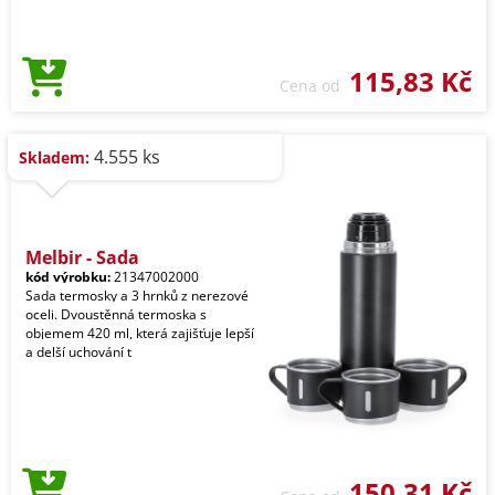
115,83 Kč
Cena od
4.555 ks
Skladem:
Melbir - Sada
kód výrobku:
21347002000
Sada termosky a 3 hrnků z nerezové
oceli. Dvoustěnná termoska s
objemem 420 ml, která zajišťuje lepší
a delší uchování t
150,31 Kč