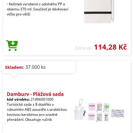
- Kelímek vyrobený z odolného PP o
objemu 370 ml. Součástí je dávkovací
víčko pro větší
114,28 Kč
Cena od
37.000 ks
Skladem:
Dambury - Plážová sada
kód výrobku:
21496001000
Turistická sada s 8 doplňky v
robustním ABS pouzdře s praktickou
kovovou karabinou pro snadné
přenášení. Obsahuje ručník