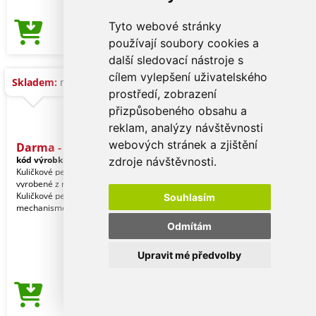
Tyto webové stránky
68,57 Kč
Cena od
používají soubory cookies a
další sledovací nástroje s
cílem vylepšení uživatelského
Skladem:
na dotaz
prostředí, zobrazení
přizpůsobeného obsahu a
reklam, analýzy návštěvnosti
webových stránek a zjištění
Darma - Sada
kód výrobku:
20686000000
zdroje návštěvnosti.
Kuličkové pero a roller s uzávěrem
vyrobené z recyklovaného hliníku.
Kuličkové pero s otočným
Souhlasím
mechanismem a roller s uzá
Odmítám
Upravit mé předvolby
123,58 Kč
Cena od