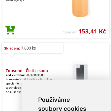
153,41 Kč
Cena od
7.600 ks
Skladem:
Tousend - Čisticí sada
kód výrobku:
20748001000
Kompletní čisticí sada se 6 funkcemi,
speciálně navržená pro péči a údržbu
technologických zařízení. Veškeré
příslušenst
Používáme
soubory cookies