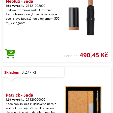
Neolux - Sada
kód výrobku:
21121002000
Stylová prémiová sada. Obsahuje:
Termohrnek z recyklované nerezové
oceli s dvojitou stěnou a objemem 550
ml, v elegantní
490,45 Kč
Cena od
3.277 ks
Skladem:
Patrick - Sada
kód výrobku:
21120000000
Sada zápisníku a kuličkového pera z
korku. Obsahuje: Zápisník s tvrdou
deskou s kovovým detailem na obalu,