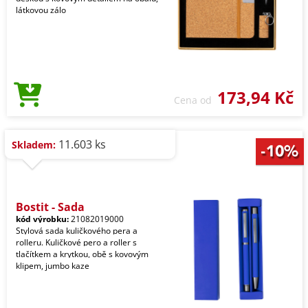
látkovou zálo
173,94 Kč
Cena od
11.603 ks
Skladem:
Bostit - Sada
kód výrobku:
21082019000
Stylová sada kuličkového pera a
rolleru. Kuličkové pero a roller s
tlačítkem a krytkou, obě s kovovým
klipem, jumbo kaze