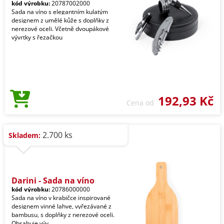
kód výrobku:
20787002000
Sada na víno s elegantním kulatým
designem z umělé kůže s doplňky z
nerezové oceli. Včetně dvoupákové
vývrtky s řezačkou
192,93 Kč
Cena od
2.700 ks
Skladem:
Darini - Sada na víno
kód výrobku:
20786000000
Sada na víno v krabičce inspirované
designem vinné lahve, vyřezávané z
bambusu, s doplňky z nerezové oceli.
Obsahuje výv