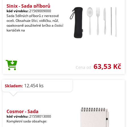
Sinix - Sada příborů
kód výrobku:
21569009000
Sada 5dílných příborů z nerezové
oceli. Obsahuje lžíci, vidličku, nůž,
opakovaně použitelné brčko a čisticí
kartáček na
63,53 Kč
Cena od
12.454 ks
Skladem:
Cosmor - Sada
kód výrobku:
21558013000
Kompletní sada obsahuje: