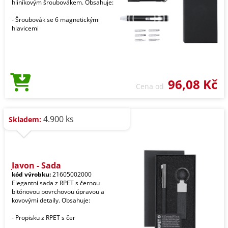
hliníkovým šroubovákem. Obsahuje:
- Šroubovák se 6 magnetickými
hlavicemi
96,08 Kč
Cena od
4.900 ks
Skladem:
Jayon - Sada
kód výrobku:
21605002000
Elegantní sada z RPET s černou
bitónovou povrchovou úpravou a
kovovými detaily. Obsahuje:
- Propisku z RPET s čer