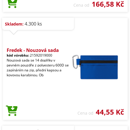
166,58 Kč
Cena od
4.300 ks
Skladem:
Fredek - Nouzová sada
kód výrobku:
21592019000
Nouzová sada se 14 doplňky v
pevném pouzdře z polyesteru 600D se
zapínáním na zip, přední kapsou a
kovovou karabinou. Ob
44,55 Kč
Cena od