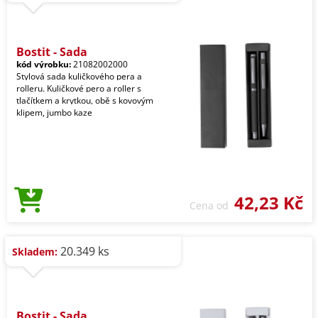
Bostit - Sada
kód výrobku:
21082002000
Stylová sada kuličkového pera a
rolleru. Kuličkové pero a roller s
tlačítkem a krytkou, obě s kovovým
klipem, jumbo kaze
42,23 Kč
Cena od
20.349 ks
Skladem:
Bostit - Sada