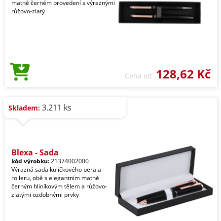
matně černém provedení s výraznými
růžovo-zlatý
128,62 Kč
Cena od
3.211 ks
Skladem:
Blexa - Sada
kód výrobku:
21374002000
Výrazná sada kuličkového pera a
rolleru, obě s elegantním matně
černým hliníkovým tělem a růžovo-
zlatými ozdobnými prvky