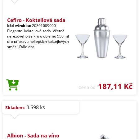
Cefiro - Koktejlová sada
kód výrobku:
20801009000
Elegantní koktejlová sada. Včetně
nerezového šejkru o objemu 550 ml
pro přípravu nejlepších koktejlových
směsí. Dále obs
187,11 Kč
Cena od
3.598 ks
Skladem:
Albion - Sada na víno