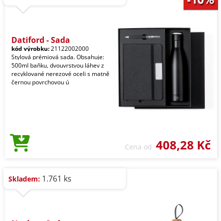
Datiford - Sada
kód výrobku:
21122002000
Stylová prémiová sada. Obsahuje:
500ml baňku, dvouvrstvou láhev z
recyklované nerezové oceli s matně
černou povrchovou ú
408,28 Kč
Cena od
1.761 ks
Skladem: