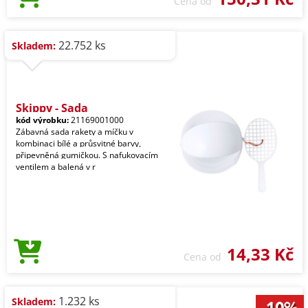
Cena od
22.752 ks
Skladem:
Skippy - Sada
kód výrobku:
21169001000
Zábavná sada rakety a míčku v
kombinaci bílé a průsvitné barvy,
připevněná gumičkou. S nafukovacím
ventilem a balená v r
14,33 Kč
Cena od
1.232 ks
Skladem: