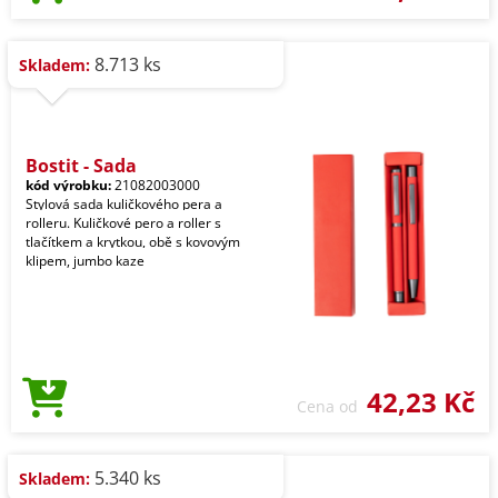
8.713 ks
Skladem:
Bostit - Sada
kód výrobku:
21082003000
Stylová sada kuličkového pera a
rolleru. Kuličkové pero a roller s
tlačítkem a krytkou, obě s kovovým
klipem, jumbo kaze
42,23 Kč
Cena od
5.340 ks
Skladem: