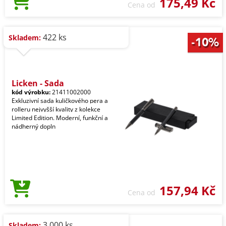
175,49 Kč
Cena od
422 ks
Skladem:
Licken - Sada
kód výrobku:
21411002000
Exkluzivní sada kuličkového pera a
rolleru nejvyšší kvality z kolekce
Limited Edition. Moderní, funkční a
nádherný dopln
157,94 Kč
Cena od
3.000 ks
Skladem: