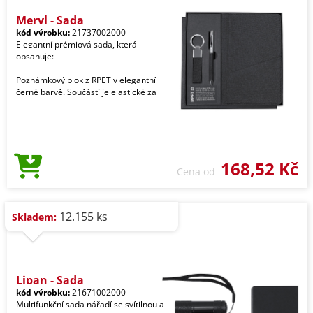
Meryl - Sada
kód výrobku:
21737002000
Elegantní prémiová sada, která
obsahuje:
Poznámkový blok z RPET v elegantní
černé barvě. Součástí je elastické za
168,52 Kč
Cena od
12.155 ks
Skladem:
Lipan - Sada
kód výrobku:
21671002000
Multifunkční sada nářadí se svítilnou a