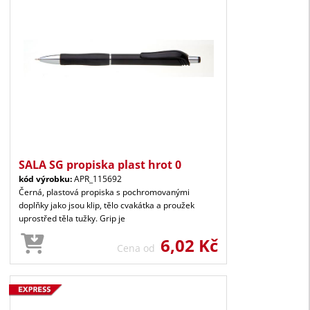
SALA SG propiska plast hrot 0
kód výrobku:
APR_115692
Černá, plastová propiska s pochromovanými
doplňky jako jsou klip, tělo cvakátka a proužek
uprostřed těla tužky. Grip je
6,02 Kč
Cena od