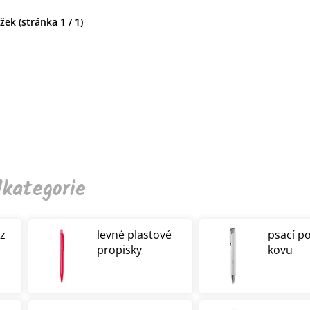
ek (stránka 1 / 1)
kategorie
 z
levné plastové
psací p
propisky
kovu