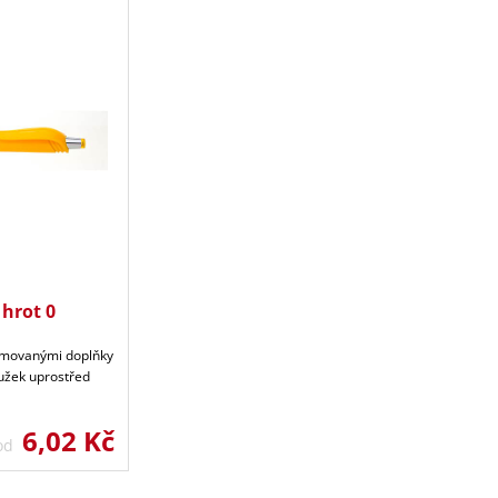
 hrot 0
romovanými doplňky
oužek uprostřed
6,02 Kč
 od