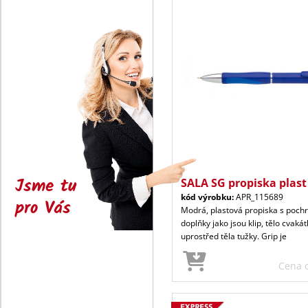
Jsme tu
SALA SG propiska plast
kód výrobku:
APR_115689
pro Vás
Modrá, plastová propiska s poc
doplňky jako jsou klip, tělo cvaká
uprostřed těla tužky. Grip je
Cena