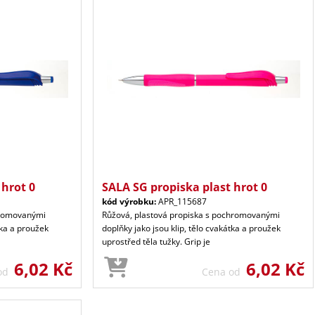
 hrot 0
SALA SG propiska plast hrot 0
kód výrobku:
APR_115687
hromovanými
Růžová, plastová propiska s pochromovanými
tka a proužek
doplňky jako jsou klip, tělo cvakátka a proužek
uprostřed těla tužky. Grip je
6,02 Kč
6,02 Kč
 od
Cena od