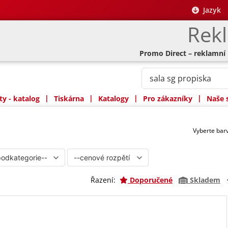
Jazyk
Rek
Promo Direct – reklamní
|
|
|
|
y - katalog
Tiskárna
Katalogy
Pro zákazníky
Naše 
Vyberte ba
Řazení:
Doporučené
Skladem