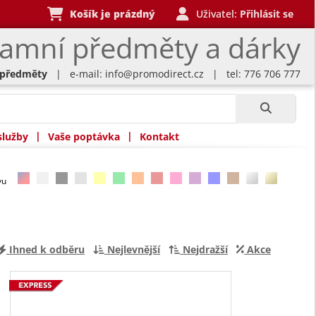
Košík je prázdný
Uživatel:
Přihlásit se
lamní předměty a dárky
 předměty
| e-mail:
info@promodirect.cz
| tel: 776 706 777
|
|
služby
Vaše poptávka
Kontakt
rvu
Ihned k odběru
Nejlevnější
Nejdražší
Akce