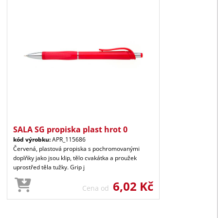
SALA SG propiska plast hrot 0
kód výrobku:
APR_115686
Červená, plastová propiska s pochromovanými
doplňky jako jsou klip, tělo cvakátka a proužek
uprostřed těla tužky. Grip j
6,02 Kč
Cena od