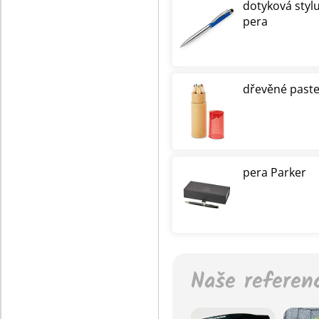
dotyková styl
pera
dřevěné paste
pera Parker
Naše referen