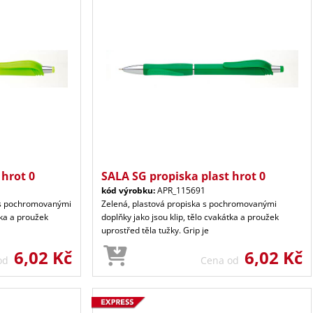
 hrot 0
SALA SG propiska plast hrot 0
kód výrobku:
APR_115691
a s pochromovanými
Zelená, plastová propiska s pochromovanými
tka a proužek
doplňky jako jsou klip, tělo cvakátka a proužek
uprostřed těla tužky. Grip je
6,02 Kč
6,02 Kč
 od
Cena od