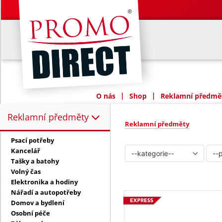
|
|
O nás
Shop
Reklamní předmět
Reklamní předměty
Reklamní předměty:
Reklamní předměty
Psací potřeby
Kancelář
Tašky a batohy
Volný čas
Elektronika a hodiny
Nářadí a autopotřeby
Domov a bydlení
Osobní péče