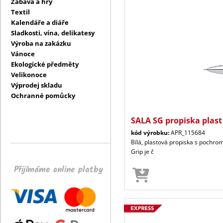
Zábava a hry
Textil
Kalendáře a diáře
Sladkosti, vína, delikatesy
Výroba na zakázku
Vánoce
Ekologické předměty
Velikonoce
Výprodej skladu
Ochranné pomůcky
SALA SG propiska plast
kód výrobku:
APR_115684
Bílá, plastová propiska s pochrom
Grip je č
Přijímáme online platby