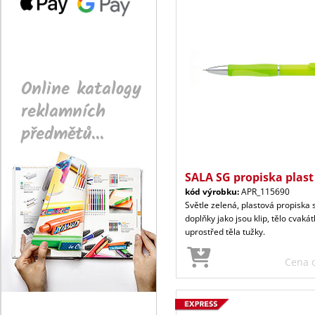
Online katalogy
reklamních
předmětů...
SALA SG propiska plast
kód výrobku:
APR_115690
Světle zelená, plastová propisk
doplňky jako jsou klip, tělo cvaká
uprostřed těla tužky.
Cena