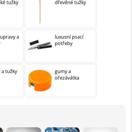
cké tužky
dřevěné tužky
oupravy a
luxusní psací
y
potřeby
 a tužky
gumy a
ořezávátka