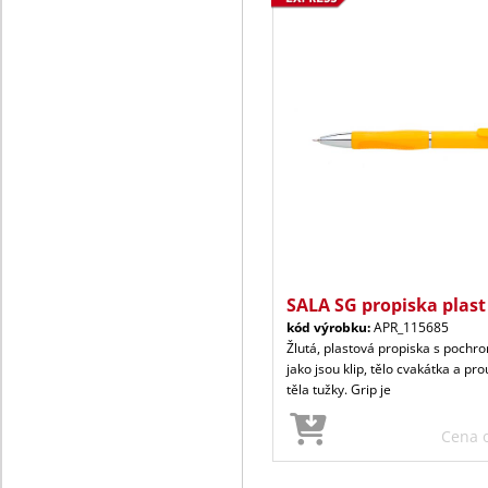
SALA SG propiska plast
kód výrobku:
APR_115685
Žlutá, plastová propiska s poch
jako jsou klip, tělo cvakátka a pr
těla tužky. Grip je
Cena