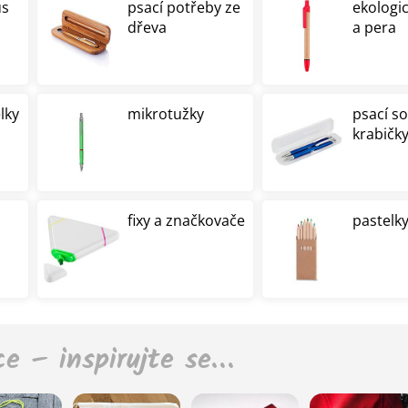
us
psací potřeby ze
ekologi
dřeva
a pera
lky
mikrotužky
psací s
krabičk
fixy a značkovače
pastelky
ce – inspirujte se…