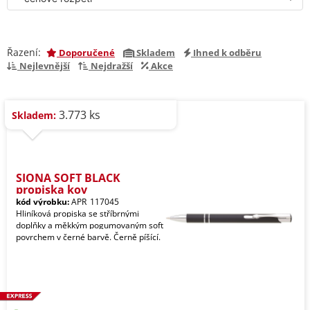
Řazení:
Doporučené
Skladem
Ihned k odběru
Nejlevnější
Nejdražší
Akce
3.773 ks
Skladem:
SIONA SOFT BLACK
propiska kov
kód výrobku:
APR_117045
Hliníková propiska se stříbrnými
doplňky a měkkým pogumovaným soft
povrchem v černé barvě. Černě píšící.