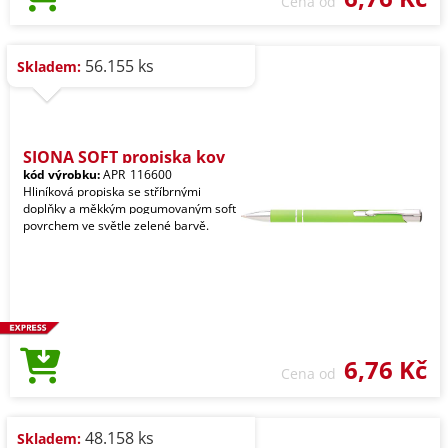
Cena od
56.155 ks
Skladem:
SIONA SOFT propiska kov
kód výrobku:
APR_116600
Hliníková propiska se stříbrnými
doplňky a měkkým pogumovaným soft
povrchem ve světle zelené barvě.
6,76 Kč
Cena od
48.158 ks
Skladem: