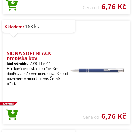
6,76 Kč
Cena od
163 ks
Skladem:
SIONA SOFT BLACK
propiska kov
kód výrobku:
APR_117044
Hliníková propiska se stříbrnými
doplňky a měkkým pogumovaným soft
povrchem v modré barvě. Černě
píšící.
6,76 Kč
Cena od