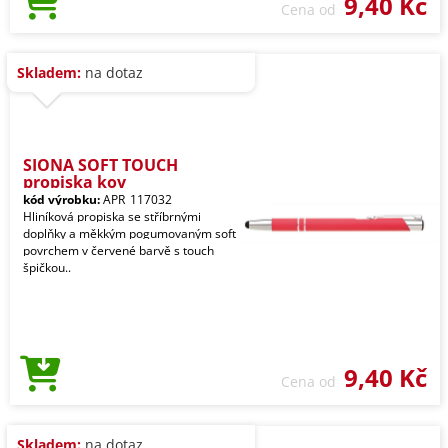
9,40 Kč
Cena od
Skladem:
na dotaz
SIONA SOFT TOUCH
propiska kov
kód výrobku:
APR_117032
Hliníková propiska se stříbrnými
doplňky a měkkým pogumovaným soft
povrchem v červené barvě s touch
špičkou..
9,40 Kč
Cena od
Skladem:
na dotaz