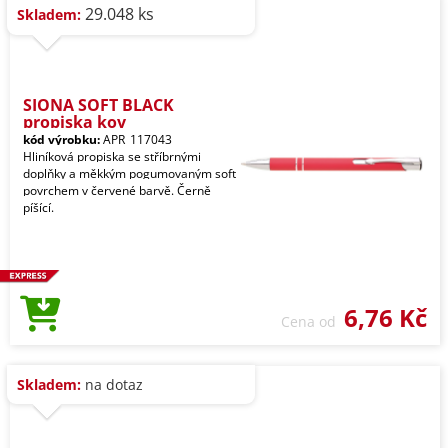
29.048 ks
Skladem:
SIONA SOFT BLACK
propiska kov
kód výrobku:
APR_117043
Hliníková propiska se stříbrnými
doplňky a měkkým pogumovaným soft
povrchem v červené barvě. Černě
píšící.
6,76 Kč
Cena od
Skladem:
na dotaz