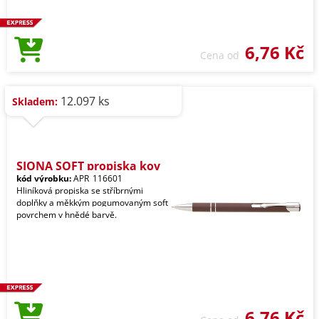
6,76 Kč
Cena od
12.097 ks
Skladem:
SIONA SOFT propiska kov
kód výrobku:
APR_116601
Hliníková propiska se stříbrnými
doplňky a měkkým pogumovaným soft
povrchem v hnědé barvě.
6,76 Kč