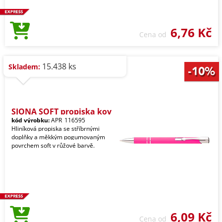
6,76 Kč
Cena od
15.438 ks
Skladem:
SIONA SOFT propiska kov
kód výrobku:
APR_116595
Hliníková propiska se stříbrnými
doplňky a měkkým pogumovaným
povrchem soft v růžové barvě.
6,09 Kč
Cena od