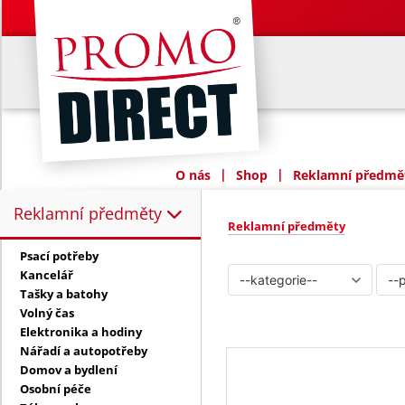
|
|
O nás
Shop
Reklamní předmět
Reklamní předměty
Reklamní předměty:
Reklamní předměty
Psací potřeby
Kancelář
Tašky a batohy
Volný čas
Elektronika a hodiny
Nářadí a autopotřeby
Domov a bydlení
Osobní péče