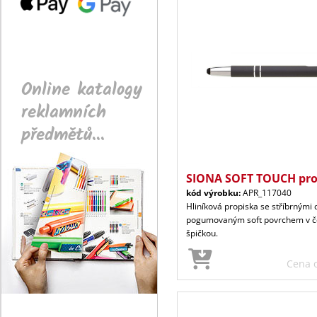
Online katalogy
reklamních
předmětů...
SIONA SOFT TOUCH pro
kód výrobku:
APR_117040
Hliníková propiska se stříbrným
pogumovaným soft povrchem v če
špičkou.
Cena