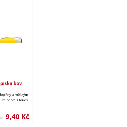
piska kov
i doplňky a měkkým
uté barvě s touch
9,40 Kč
 od