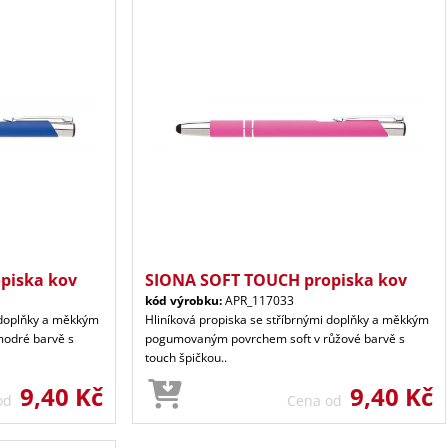
piska kov
SIONA SOFT TOUCH propiska kov
kód výrobku:
APR_117033
i doplňky a měkkým
Hliníková propiska se stříbrnými doplňky a měkkým
odré barvě s
pogumovaným povrchem soft v růžové barvě s
touch špičkou..
9,40 Kč
9,40 Kč
 od
Cena od