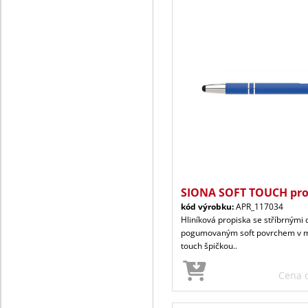
SIONA SOFT TOUCH pro
kód výrobku:
APR_117034
Hliníková propiska se stříbrným
pogumovaným soft povrchem v m
touch špičkou..
Cena