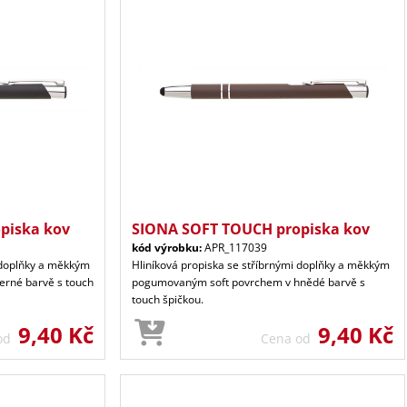
piska kov
SIONA SOFT TOUCH propiska kov
kód výrobku:
APR_117039
i doplňky a měkkým
Hliníková propiska se stříbrnými doplňky a měkkým
rné barvě s touch
pogumovaným soft povrchem v hnědé barvě s
touch špičkou.
9,40 Kč
9,40 Kč
 od
Cena od