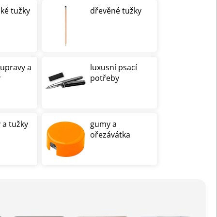
cké tužky
dřevěné tužky
oupravy a
luxusní psací
y
potřeby
 a tužky
gumy a
ořezávátka