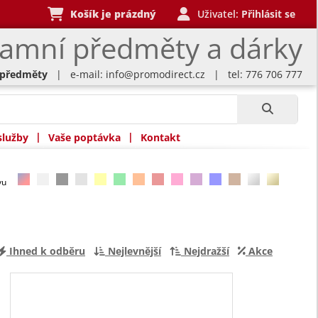
Košík je prázdný
Uživatel:
Přihlásit se
lamní předměty a dárky
 předměty
| e-mail:
info@promodirect.cz
| tel: 776 706 777
|
|
služby
Vaše poptávka
Kontakt
rvu
Ihned k odběru
Nejlevnější
Nejdražší
Akce