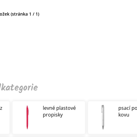
žek (stránka 1 / 1)
kategorie
 z
levné plastové
psací p
propisky
kovu