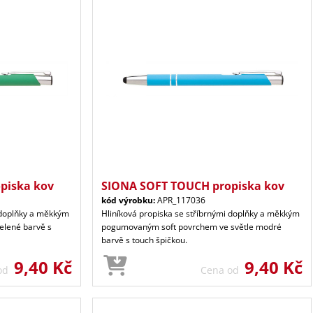
piska kov
SIONA SOFT TOUCH propiska kov
kód výrobku:
APR_117036
i doplňky a měkkým
Hliníková propiska se stříbrnými doplňky a měkkým
lené barvě s
pogumovaným soft povrchem ve světle modré
barvě s touch špičkou.
9,40 Kč
9,40 Kč
 od
Cena od