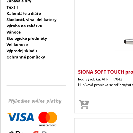
Zábava a hry
Textil
Kalendáře a diáře
Sladkosti, vína, delikatesy
Výroba na zakázku
Vánoce
Ekologické předměty
Velikonoce
Výprodej skladu
Ochranné pomůcky
SIONA SOFT TOUCH pro
kód výrobku:
APR_117042
Hliníková propiska se stříbrným
Přijímáme online platby