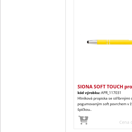
SIONA SOFT TOUCH pro
kód výrobku:
APR_117031
Hliníková propiska se stříbrným
pogumovaným soft povrchem v žl
špičkou..
Cena