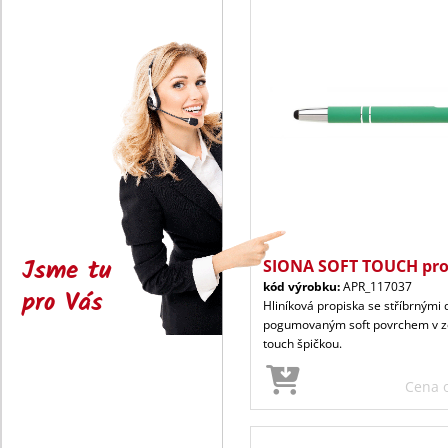
Jsme tu
SIONA SOFT TOUCH pro
kód výrobku:
APR_117037
pro Vás
Hliníková propiska se stříbrným
pogumovaným soft povrchem v ze
touch špičkou.
Cena