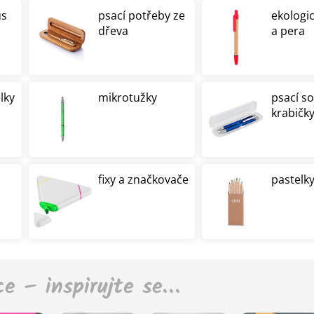
us
psací potřeby ze
ekologi
dřeva
a pera
lky
mikrotužky
psací s
krabičk
fixy a značkovače
pastelky
ce – inspirujte se…