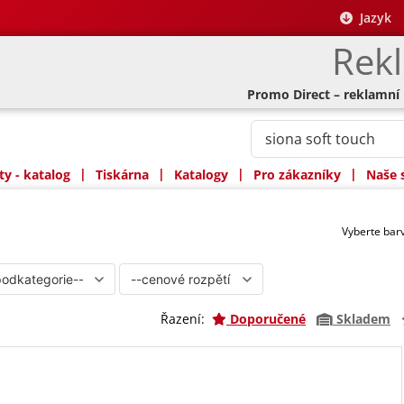
Jazyk
Rek
Promo Direct – reklamní
|
|
|
|
y - katalog
Tiskárna
Katalogy
Pro zákazníky
Naše 
Vyberte ba
Řazení:
Doporučené
Skladem