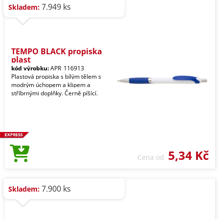
7.949 ks
Skladem:
TEMPO BLACK propiska
plast
kód výrobku:
APR_116913
Plastová propiska s bílým tělem s
modrým úchopem a klipem a
stříbrnými doplňky. Černě píšící.
5,34 Kč
Cena od
7.900 ks
Skladem: