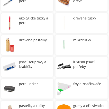
pera
dřeva
ekologické tužky a
dřevěné tužky
pera
dřevěné pastelky
mikrotužky
psací soupravy a
luxusní psací
krabičky
potřeby
pera Parker
fixy a značkovače
pastelky a tužky
gumy a ořezávátka