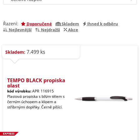
Řazení:
Doporučené
Skladem
Ihned k odběru
Nejlevnější
Nejdražší
Akce
7.499 ks
Skladem:
TEMPO BLACK propiska
plast
kód výrobku:
APR_116915
Plastová propiska s bílým tělem s
černým úchopem a klipem a
stříbrnými doplňky. Černě píšící.