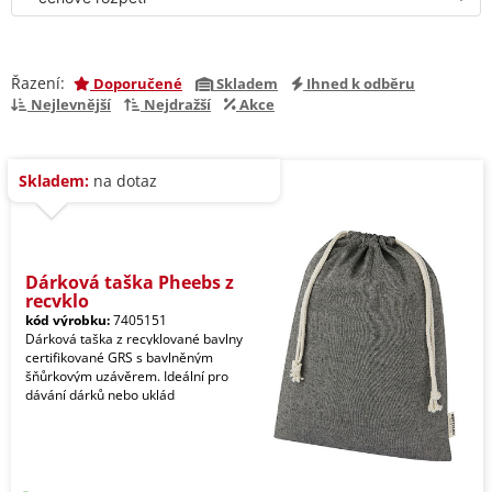
Řazení:
Doporučené
Skladem
Ihned k odběru
Nejlevnější
Nejdražší
Akce
Skladem:
na dotaz
Dárková taška Pheebs z
recyklo
kód výrobku:
7405151
Dárková taška z recyklované bavlny
certifikované GRS s bavlněným
šňůrkovým uzávěrem. Ideální pro
dávání dárků nebo uklád