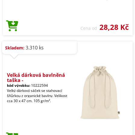
28,28 Kč
Cena od
3.310 ks
Skladem:
Velká dárková bavlněná
taška -
kód výrobku:
10222594
Velký dárkový sáček se stahovací
šňůrkou z organické bavlny. Velikost
cca 30 x 47 cm. 105 gr/m².