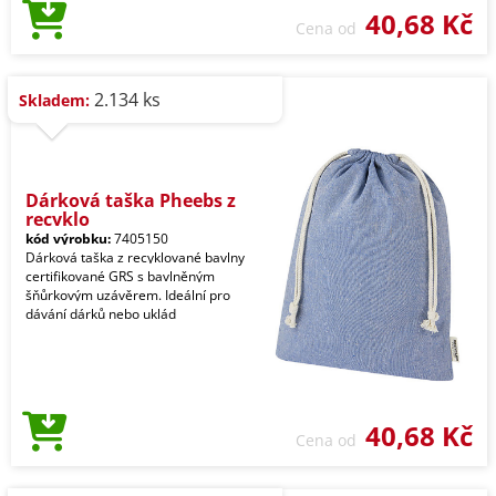
40,68 Kč
Cena od
2.134 ks
Skladem:
Dárková taška Pheebs z
recyklo
kód výrobku:
7405150
Dárková taška z recyklované bavlny
certifikované GRS s bavlněným
šňůrkovým uzávěrem. Ideální pro
dávání dárků nebo uklád
40,68 Kč
Cena od