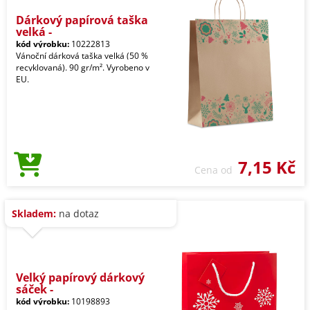
Dárkový papírová taška
velká -
kód výrobku:
10222813
Vánoční dárková taška velká (50 %
recyklovaná). 90 gr/m². Vyrobeno v
EU.
7,15 Kč
Cena od
Skladem:
na dotaz
Velký papírový dárkový
sáček -
kód výrobku:
10198893