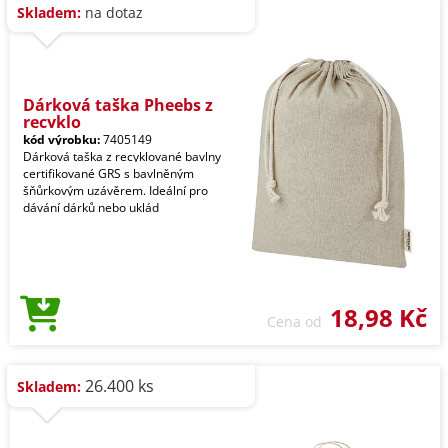
Skladem:
na dotaz
Dárková taška Pheebs z
recyklo
kód výrobku:
7405149
Dárková taška z recyklované bavlny
certifikované GRS s bavlněným
šňůrkovým uzávěrem. Ideální pro
dávání dárků nebo uklád
18,98 Kč
Cena od
26.400 ks
Skladem: