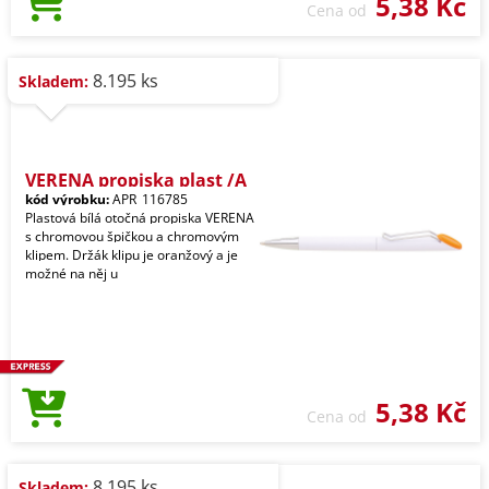
5,38 Kč
Cena od
8.195 ks
Skladem:
VERENA propiska plast /A
kód výrobku:
APR_116785
Plastová bílá otočná propiska VERENA
s chromovou špičkou a chromovým
klipem. Držák klipu je oranžový a je
možné na něj u
5,38 Kč
Cena od
8.195 ks
Skladem: