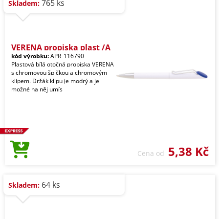
765 ks
Skladem:
VERENA propiska plast /A
kód výrobku:
APR_116790
Plastová bílá otočná propiska VERENA
s chromovou špičkou a chromovým
klipem. Držák klipu je modrý a je
možné na něj umís
5,38 Kč
Cena od
64 ks
Skladem: