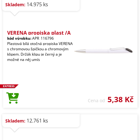
14.975 ks
Skladem:
VERENA propiska plast /A
kód výrobku:
APR_116796
Plastová bílá otočná propiska VERENA
s chromovou špičkou a chromovým
klipem. Držák klipu je černý a je
možné na něj umís
5,38 Kč
Cena od
12.761 ks
Skladem: