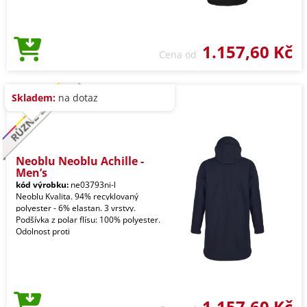
1.157,60 Kč
Cena od
Skladem:
na dotaz
Neoblu Neoblu Achille -
Men’s
kód výrobku:
ne03793ni-l
Neoblu Kvalita. 94% recyklovaný
polyester - 6% elastan. 3 vrstvy.
Podšívka z polar flísu: 100% polyester.
Odolnost proti
1.157,60 Kč