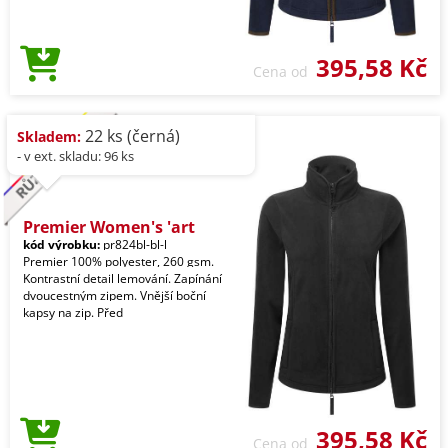
395,58 Kč
Cena od
22 ks (černá)
Skladem:
- v ext. skladu: 96 ks
Premier Women's 'art
kód výrobku:
pr824bl-bl-l
Premier 100% polyester, 260 gsm.
Kontrastní detail lemování. Zapínání
dvoucestným zipem. Vnější boční
kapsy na zip. Před
395,58 Kč
Cena od