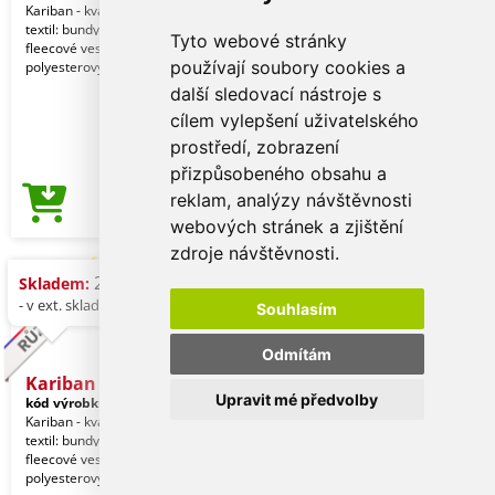
Kariban - kvalitní značkový reklamní
textil: bundy, mikiny, větrovky,
Tyto webové stránky
fleecové vesty pro ženy. Kariban 100%
používají soubory cookies a
polyesterový
další sledovací nástroje s
cílem vylepšení uživatelského
prostředí, zobrazení
přizpůsobeného obsahu a
reklam, analýzy návštěvnosti
293,79 Kč
Cena od
webových stránek a zjištění
zdroje návštěvnosti.
22 ks (modrá)
Skladem:
- v ext. skladu: 187 ks
Souhlasím
Odmítám
Kariban Melodie - Ladies'
Upravit mé předvolby
kód výrobku:
ka906sg-l
Kariban - kvalitní značkový reklamní
textil: bundy, mikiny, větrovky,
fleecové vesty pro ženy. Kariban 100%
polyesterový