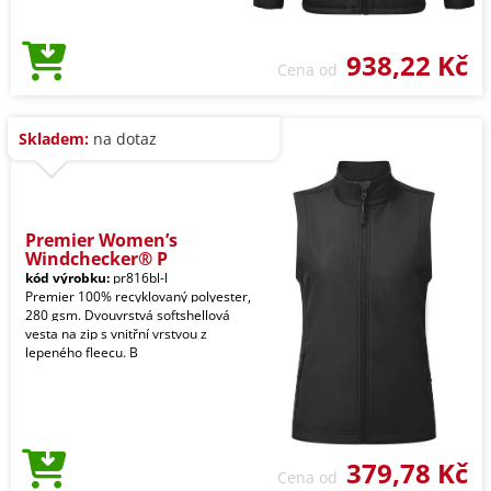
938,22 Kč
Cena od
Skladem:
na dotaz
Premier Women’s
Windchecker® P
kód výrobku:
pr816bl-l
Premier 100% recyklovaný polyester,
280 gsm. Dvouvrstvá softshellová
vesta na zip s vnitřní vrstvou z
lepeného fleecu. B
379,78 Kč
Cena od