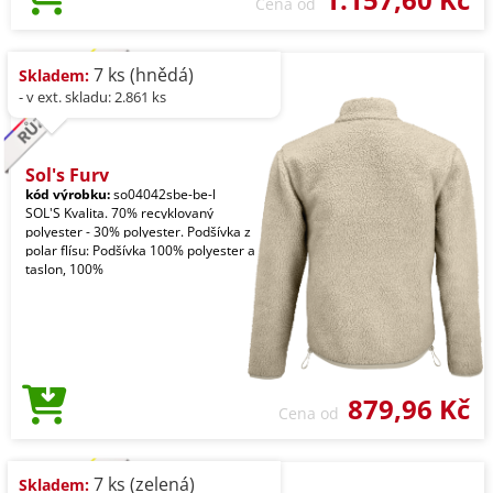
Cena od
7 ks (hnědá)
Skladem:
- v ext. skladu: 2.861 ks
Sol's Fury
kód výrobku:
so04042sbe-be-l
SOL'S Kvalita. 70% recyklovaný
polyester - 30% polyester. Podšívka z
polar flísu: Podšívka 100% polyester a
taslon, 100%
879,96 Kč
Cena od
7 ks (zelená)
Skladem: