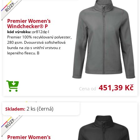
Premier Women’s
Windchecker® P
kód výrobku:
pr812dg-l
Premier 100% recyklovaný polyester,
280 gsm. Dvouvrstvá softshellová
bunda na zip s vnitřní vrstvou z
lepeného fleecu. B
451,39 Kč
Cena od
2 ks (černá)
Skladem:
Premier Women’s