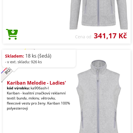
341,17 Kč
Cena od
18 ks (šedá)
Skladem:
- v ext. skladu: 926 ks
Kariban Melodie - Ladies'
kód výrobku:
ka906ash-l
Kariban - kvalitní značkový reklamní
textil: bundy, mikiny, větrovky,
fleecové vesty pro ženy. Kariban 100%
polyesterový