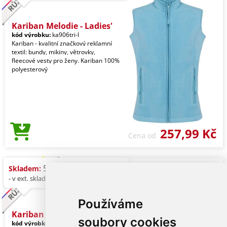
Kariban Melodie - Ladies'
kód výrobku:
ka906tri-l
Kariban - kvalitní značkový reklamní
textil: bundy, mikiny, větrovky,
fleecové vesty pro ženy. Kariban 100%
polyesterový
257,99 Kč
Cena od
55 ks (modrá)
Skladem:
- v ext. skladu: 402 ks
Používáme
Kariban Melodie - Ladies'
soubory cookies
kód výrobku:
ka906cbh-l