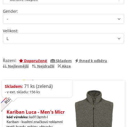
Gender:
Velikost:
Řazení:
Doporučené
Skladem
Ihned k odběru
Nejlevnější
Nejdražší
Akce
71 ks (zelená)
Skladem:
- v ext. skladu: 156 ks
Kariban Luca - Men's Micr
kód výrobku:
ka913gmh-l
Kariban - kvalitní značkový reklamní
textil: bundy, mikiny, větrovky,