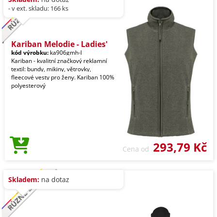
- v ext. skladu: 166 ks
Kariban Melodie - Ladies'
kód výrobku:
ka906gmh-l
Kariban - kvalitní značkový reklamní
textil: bundy, mikiny, větrovky,
fleecové vesty pro ženy. Kariban 100%
polyesterový
293,79 Kč
Cena od
Skladem:
na dotaz