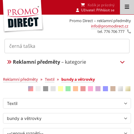
Košík je prázdný
Uživatel:
Přihlásit se
Promo Direct – reklamní předměty
info@promodirect.cz
tel. 776 706 777
Reklamní předměty
– kategorie
bundy a větrovky
»
»
Reklamní předměty
Textil
bundy a větrovky