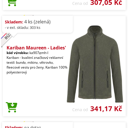
307,05 Kč
Cena od
4 ks (zelená)
Skladem:
- v ext. skladu: 303 ks
Kariban Maureen - Ladies'
kód výrobku:
ka907gmh-l
Kariban - kvalitní značkový reklamní
textil: bundy, mikiny, větrovky,
fleecové vesty pro ženy. Kariban 100%
polyesterový
341,17 Kč
Cena od
Skladem:
na dotaz