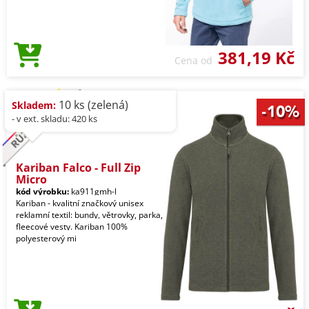
381,19 Kč
Cena od
10 ks (zelená)
Skladem:
- v ext. skladu: 420 ks
Kariban Falco - Full Zip
Micro
kód výrobku:
ka911gmh-l
Kariban - kvalitní značkový unisex
reklamní textil: bundy, větrovky, parka,
fleecové vesty. Kariban 100%
polyesterový mi