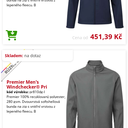
bunda na zip s vnitřní vrstvou z
lepeného fleecu. B
451,39 Kč
Cena od
Skladem:
na dotaz
Premier Men’s
Windchecker® Pri
kód výrobku:
pr810dg-l
Premier 100% recyklovaný polyester,
280 gsm. Dvouvrstvá softshellová
bunda na zip s vnitřní vrstvou z
lepeného fleecu. B