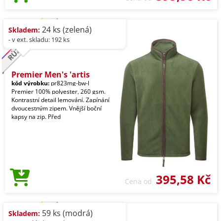
24 ks (zelená)
Skladem:
- v ext. skladu: 192 ks
Premier Men's 'artis
kód výrobku:
pr823mg-bw-l
Premier 100% polyester, 260 gsm.
Kontrastní detail lemování. Zapínání
dvoucestným zipem. Vnější boční
kapsy na zip. Před
395,58 Kč
Cena od
59 ks (modrá)
Skladem: