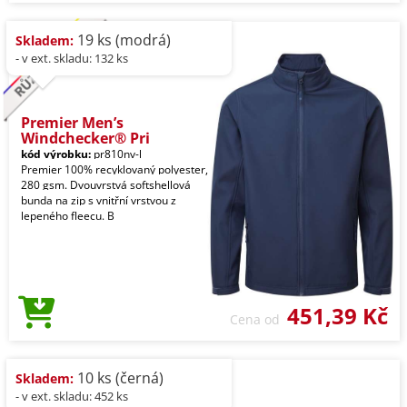
19 ks (modrá)
Skladem:
- v ext. skladu: 132 ks
Premier Men’s
Windchecker® Pri
kód výrobku:
pr810nv-l
Premier 100% recyklovaný polyester,
280 gsm. Dvouvrstvá softshellová
bunda na zip s vnitřní vrstvou z
lepeného fleecu. B
451,39 Kč
Cena od
10 ks (černá)
Skladem:
- v ext. skladu: 452 ks