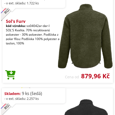
- v ext. skladu: 1.722 ks
Sol's Fury
kód výrobku:
so04042ar-dar-l
SOL'S Kvalita. 70% recyklovaný
polyester - 30% polyester. Podšívka z
polar flísu: Podšívka 100% polyester a
taslon, 100%
879,96 Kč
Cena od
9 ks (šedá)
Skladem:
- v ext. skladu: 2.257 ks