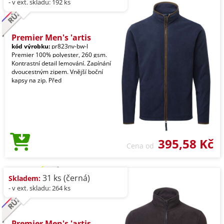
- v ext. skladu: 192 ks
Premier Men's 'artis
kód výrobku:
pr823nv-bw-l
Premier 100% polyester, 260 gsm.
Kontrastní detail lemování. Zapínání
dvoucestným zipem. Vnější boční
kapsy na zip. Před
395,58 Kč
Cena od
31 ks (černá)
Skladem:
- v ext. skladu: 264 ks
Premier Men's 'artis