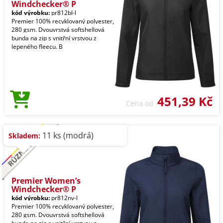
Windchecker® P
kód výrobku:
pr812bl-l
Premier 100% recyklovaný polyester,
280 gsm. Dvouvrstvá softshellová
bunda na zip s vnitřní vrstvou z
lepeného fleecu. B
451,39 Kč
Cena od
11 ks (modrá)
Skladem:
Premier Women’s
Windchecker® P
kód výrobku:
pr812nv-l
Premier 100% recyklovaný polyester,
280 gsm. Dvouvrstvá softshellová