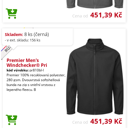
451,39 Kč
Cena od
8 ks (černá)
Skladem:
- v ext. skladu: 156 ks
Premier Men’s
Windchecker® Pri
kód výrobku:
pr810bl-l
Premier 100% recyklovaný polyester,
280 gsm. Dvouvrstvá softshellová
bunda na zip s vnitřní vrstvou z
lepeného fleecu. B
451,39 Kč
Cena od