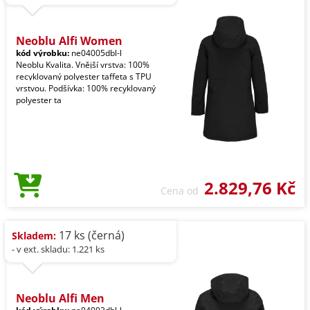
Neoblu Alfi Women
kód výrobku:
ne04005dbl-l
Neoblu Kvalita. Vnější vrstva: 100%
recyklovaný polyester taffeta s TPU
vrstvou. Podšívka: 100% recyklovaný
polyester ta
2.829,76 Kč
Cena od
17 ks (černá)
Skladem:
- v ext. skladu: 1.221 ks
Neoblu Alfi Men