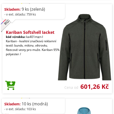
9 ks (zelená)
Skladem:
- v ext. skladu: 759 ks
Kariban Softshell Jacket
kód výrobku:
ka401mgn-l
Kariban - kvalitní značkový reklamní
textil: bundy, mikiny, větrovky,
fleecové vesty pro muže. Kariban 95%
polyester /
601,26 Kč
Cena od
10 ks (modrá)
Skladem:
- v ext. skladu: 103 ks