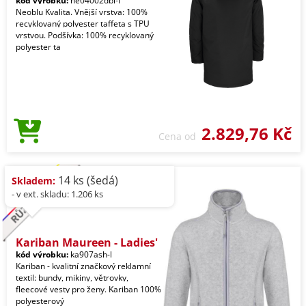
kód výrobku:
ne04002dbl-l
Neoblu Kvalita. Vnější vrstva: 100%
recyklovaný polyester taffeta s TPU
vrstvou. Podšívka: 100% recyklovaný
polyester ta
2.829,76 Kč
Cena od
14 ks (šedá)
Skladem:
- v ext. skladu: 1.206 ks
Kariban Maureen - Ladies'
kód výrobku:
ka907ash-l
Kariban - kvalitní značkový reklamní
textil: bundy, mikiny, větrovky,
fleecové vesty pro ženy. Kariban 100%
polyesterový