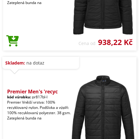
Zateplená bunda na
938,22 Kč
Cena od
Skladem:
na dotaz
Premier Men's 'recyc
kód výrobku:
pr817bl-l
Premier Vnější vrstva: 100%
recyklovaný nylon. Podšívka a výplň:
100% recyklovaný polyester. 38 gsm.
Zateplená bunda na