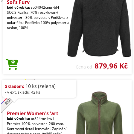
Sol's Fury
kód výrobku:
so04042cngr-bl-l
SOL'S Kvalita. 70% recyklovaný
polyester - 30% polyester. Podšívka z
polar flísu: Podšívka 100% polyester a
taslon, 100%
879,96 Kč
Cena od
10 ks (zelená)
Skladem:
- v ext. skladu: 42 ks
Premier Women's 'art
kód výrobku:
pr824mg-bw-l
Premier 100% polyester, 260 gsm.
Kontrastní detail lemování. Zapínání
dvoucestným zipem. Vnější boční