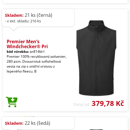
21 ks (černá)
Skladem:
- v ext. skladu: 216 ks
Premier Men’s
Windchecker® Pri
kód výrobku:
pr814bl-l
Premier 100% recyklovaný polyester,
280 gsm. Dvouvrstvá softshellová
vesta na zip s vnitřní vrstvou z
lepeného fleecu. B
379,78 Kč
Cena od
22 ks (šedá)
Skladem: