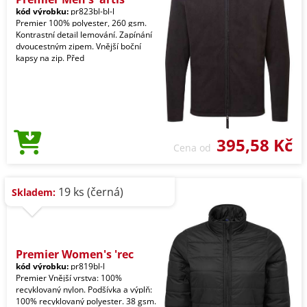
kód výrobku:
pr823bl-bl-l
Premier 100% polyester, 260 gsm.
Kontrastní detail lemování. Zapínání
dvoucestným zipem. Vnější boční
kapsy na zip. Před
395,58 Kč
Cena od
19 ks (černá)
Skladem:
Premier Women's 'rec
kód výrobku:
pr819bl-l
Premier Vnější vrstva: 100%
recyklovaný nylon. Podšívka a výplň:
100% recyklovaný polyester. 38 gsm.