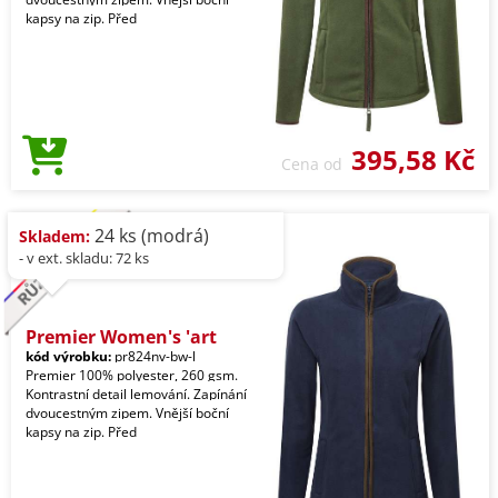
kapsy na zip. Před
395,58 Kč
Cena od
24 ks (modrá)
Skladem:
- v ext. skladu: 72 ks
Premier Women's 'art
kód výrobku:
pr824nv-bw-l
Premier 100% polyester, 260 gsm.
Kontrastní detail lemování. Zapínání
dvoucestným zipem. Vnější boční
kapsy na zip. Před