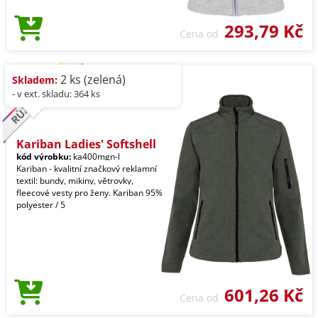
293,79 Kč
Cena od
2 ks (zelená)
Skladem:
- v ext. skladu: 364 ks
Kariban Ladies' Softshell
kód výrobku:
ka400mgn-l
Kariban - kvalitní značkový reklamní
textil: bundy, mikiny, větrovky,
fleecové vesty pro ženy. Kariban 95%
polyester / 5
601,26 Kč
Cena od