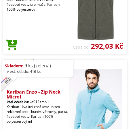
fleecové vesty pro muže. Kariban
100% polyesterov
292,03 Kč
Cena od
9 ks (zelená)
Skladem:
- v ext. skladu: 416 ks
Kariban Enzo - Zip Neck
Microf
kód výrobku:
ka912gmh-l
Kariban - kvalitní značkový unisex
reklamní textil: bundy, větrovky, parka,
fleecové vesty. Kariban 100%
polyesterový mi