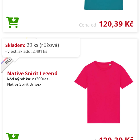
120,39 Kč
Cena od
29 ks (růžová)
Skladem:
- v ext. skladu: 2.491 ks
Native Spirit Legend
kód výrobku:
ns300ras-l
Native Spirit Unisex
120,39 Kč