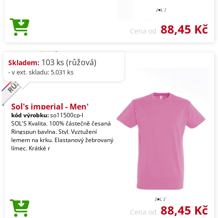
88,45 Kč
Cena od
103 ks (růžová)
Skladem:
- v ext. skladu: 5.031 ks
Sol's imperial - Men'
kód výrobku:
so11500cp-l
SOL'S Kvalita. 100% částečně česaná
Ringspun bavlna. Styl. Vyztužení
lemem na krku. Elastanový žebrovaný
límec. Krátké r
88,45 Kč
Cena od