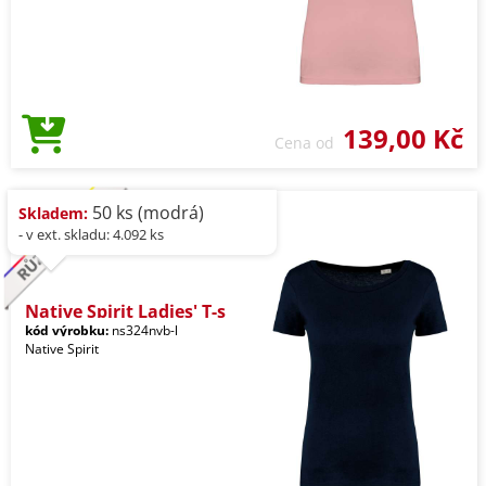
139,00 Kč
Cena od
50 ks (modrá)
Skladem:
- v ext. skladu: 4.092 ks
Native Spirit Ladies' T-s
kód výrobku:
ns324nvb-l
Native Spirit