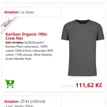
Skladem:
na dotaz
Kariban Organic 190ic
Crew Nec
kód výrobku:
ka3032icgmh-l
Kariban Plain colourways: 100%
cotton. Oxford Grey colourway: 90%
cotton / 10% viscose. Wine Heather,
Green Marble Heat
111,62 Kč
Cena od
29 ks (růžová)
Skladem:
- v ext. skladu: 709 ks