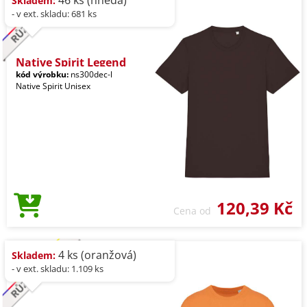
46 ks (hnědá)
Skladem:
- v ext. skladu: 681 ks
Native Spirit Legend
kód výrobku:
ns300dec-l
Native Spirit Unisex
120,39 Kč
Cena od
4 ks (oranžová)
Skladem:
- v ext. skladu: 1.109 ks