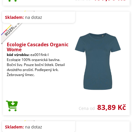
Skladem:
na dotaz
Ecologie Cascades Organic
Wome
kód výrobku:
ea001fink-l
Ecologie 100% organická bavlna.
Boční švy. Pouze boční štítek. Detail
dvojitého prošití. Podlepený krk.
Žebrovaný límec.
83,89 Kč
Cena od
Skladem:
na dotaz