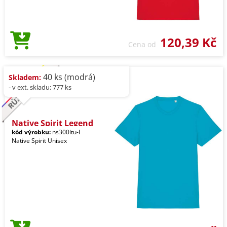
120,39 Kč
Cena od
40 ks (modrá)
Skladem:
- v ext. skladu: 777 ks
Native Spirit Legend
kód výrobku:
ns300ltu-l
Native Spirit Unisex