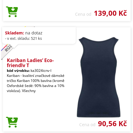
139,00 Kč
Cena od
Skladem:
na dotaz
- v ext. skladu: 521 ks
Kariban Ladies’ Eco-
friendly T
kód výrobku:
ka3024icnv-l
Kariban - kvalitní značkové dámské
tričko Kariban 100% bavlna (kromě
Oxfordské šedé: 90% bavlna a 10%
viskóza). Všechny
90,56 Kč
Cena od