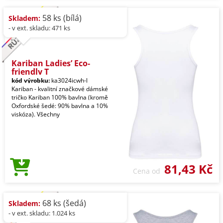
58 ks (bílá)
Skladem:
- v ext. skladu: 471 ks
Kariban Ladies’ Eco-
friendly T
kód výrobku:
ka3024icwh-l
Kariban - kvalitní značkové dámské
tričko Kariban 100% bavlna (kromě
Oxfordské šedé: 90% bavlna a 10%
viskóza). Všechny
81,43 Kč
Cena od
68 ks (šedá)
Skladem:
- v ext. skladu: 1.024 ks