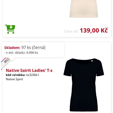
139,00 Kč
Cena od
97 ks (černá)
Skladem:
- v ext. skladu: 4.996 ks
Native Spirit Ladies' T-s
kód výrobku:
ns324bl-l
Native Spirit