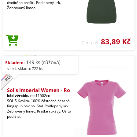
dvojitého prošití. Podlepený krk.
Žebrovaný límec.
83,89 Kč
Cena od
149 ks (růžová)
Skladem:
- v ext. skladu: 722 ks
Sol's imperial Women - Ro
kód výrobku:
so11502cp-l
SOL'S Kvalita. 100% částečně česaná
Ringspun bavlna. Styl. Podlepený krk.
Žebrovaný límec. Krátké rukávy. Ušito
podle st