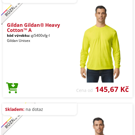
Gildan Gildan® Heavy
Cotton™ A
kód výrobku:
gi5400sfg-l
Gildan Unisex
145,67 Kč
Cena od
Skladem:
na dotaz