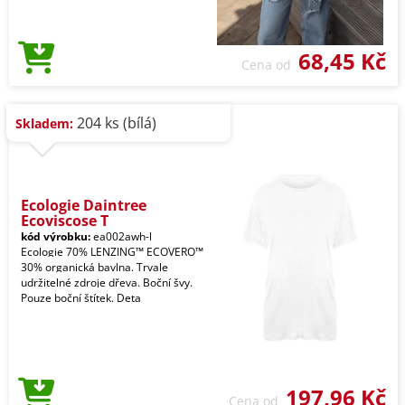
68,45 Kč
Cena od
204 ks (bílá)
Skladem:
Ecologie Daintree
Ecoviscose T
kód výrobku:
ea002awh-l
Ecologie 70% LENZING™ ECOVERO™
30% organická bavlna. Trvale
udržitelné zdroje dřeva. Boční švy.
Pouze boční štítek. Deta
197,96 Kč
Cena od