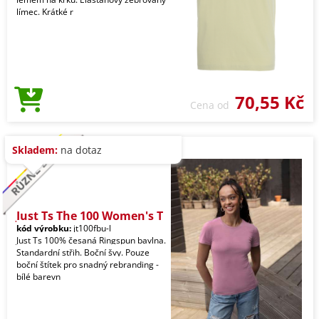
límec. Krátké r
70,55 Kč
Cena od
Skladem:
na dotaz
Just Ts The 100 Women's T
kód výrobku:
jt100fbu-l
Just Ts 100% česaná Ringspun bavlna.
Standardní střih. Boční švy. Pouze
boční štítek pro snadný rebranding -
bílé barevn