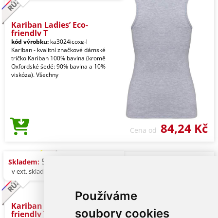
Kariban Ladies’ Eco-
friendly T
kód výrobku:
ka3024icoxg-l
Kariban - kvalitní značkové dámské
tričko Kariban 100% bavlna (kromě
Oxfordské šedé: 90% bavlna a 10%
viskóza). Všechny
84,24 Kč
Cena od
57 ks (černá)
Skladem:
- v ext. skladu: 797 ks
Používáme
Kariban Ladies’ Eco-
soubory cookies
friendly T