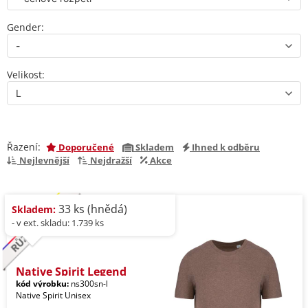
Gender:
Velikost:
Řazení:
Doporučené
Skladem
Ihned k odběru
Nejlevnější
Nejdražší
Akce
33 ks (hnědá)
Skladem:
- v ext. skladu: 1.739 ks
Native Spirit Legend
kód výrobku:
ns300sn-l
Native Spirit Unisex