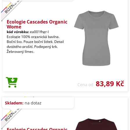
Ecologie Cascades Organic
Wome
kód výrobku:
ea001fhgr-l
Ecologie 100% organická bavlna.
Boční švy. Pouze boční štítek. Detail
dvojitého prošití. Podlepený krk.
Žebrovaný límec.
83,89 Kč
Cena od
Skladem:
na dotaz
Ecologie Cascades Organic