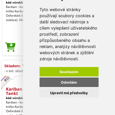
kód výrobku:
ka3024icbl-l
Kariban - kvalitní značkové dámské
Tyto webové stránky
tričko Kariban 100% bavlna (kromě
používají soubory cookies a
Oxfordské šedé: 90% bavlna a 10%
viskóza). Všechny
další sledovací nástroje s
cílem vylepšení uživatelského
prostředí, zobrazení
přizpůsobeného obsahu a
reklam, analýzy návštěvnosti
81,50 Kč
Cena od
webových stránek a zjištění
zdroje návštěvnosti.
1 ks (modrá)
Skladem:
- v ext. skladu: 962 ks
Souhlasím
Odmítám
Kariban Eco-friendly Men
Tankt
Upravit mé předvolby
kód výrobku:
ka3023icnv-l
Kariban - kvalitní značkové pánské
tričko Kariban 100% bavlna (kromě
Oxfordské šedé: 90% bavlna a 10%