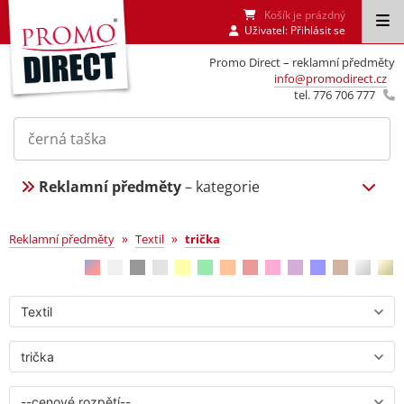
Košík je prázdný
Uživatel:
Přihlásit se
Promo Direct – reklamní předměty
info@promodirect.cz
tel. 776 706 777
Reklamní předměty
– kategorie
trička
»
»
Reklamní předměty
Textil
trička