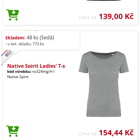
139,00 Kč
Cena od
48 ks (šedá)
Skladem:
- v ext. skladu: 773 ks
Native Spirit Ladies' T-s
kód výrobku:
ns324mgrh-l
Native Spirit
154,44 Kč
Cena od