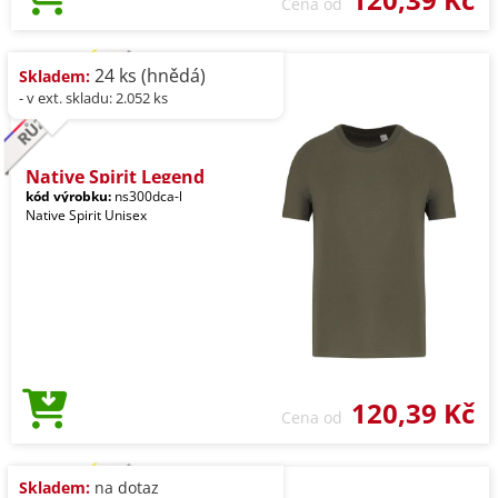
Cena od
24 ks (hnědá)
Skladem:
- v ext. skladu: 2.052 ks
Native Spirit Legend
kód výrobku:
ns300dca-l
Native Spirit Unisex
120,39 Kč
Cena od
Skladem:
na dotaz