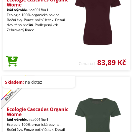
Wome
kód výrobku:
ea001fbu-l
Ecologie 100% organická bavlna.
Boční švy. Pouze boční štítek. Detail
dvojitého prošití. Podlepený krk.
Žebrovaný límec.
83,89 Kč
Cena od
Skladem:
na dotaz
Ecologie Cascades Organic
Wome
kód výrobku:
ea001fbg-l
Ecologie 100% organická bavlna.
Boční švy. Pouze boční štítek. Detail