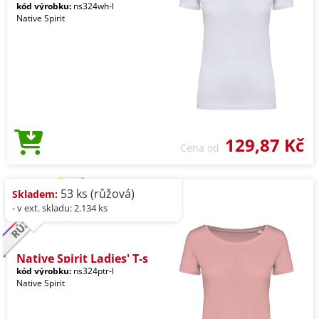
kód výrobku:
ns324wh-l
Native Spirit
129,87 Kč
Cena od
53 ks (růžová)
Skladem:
- v ext. skladu: 2.134 ks
Native Spirit Ladies' T-s
kód výrobku:
ns324ptr-l
Native Spirit