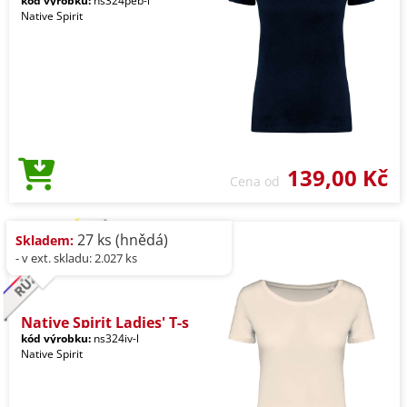
kód výrobku:
ns324peb-l
Native Spirit
139,00 Kč
Cena od
27 ks (hnědá)
Skladem:
- v ext. skladu: 2.027 ks
Native Spirit Ladies' T-s
kód výrobku:
ns324iv-l
Native Spirit