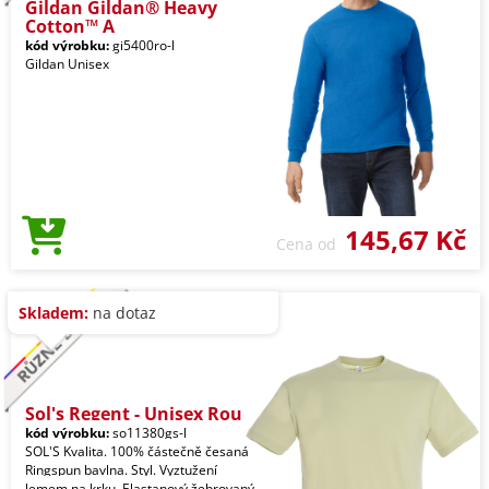
Gildan Gildan® Heavy
Cotton™ A
kód výrobku:
gi5400ro-l
Gildan Unisex
145,67 Kč
Cena od
Skladem:
na dotaz
Sol's Regent - Unisex Rou
kód výrobku:
so11380gs-l
SOL'S Kvalita. 100% částečně česaná
Ringspun bavlna. Styl. Vyztužení
lemem na krku. Elastanový žebrovaný