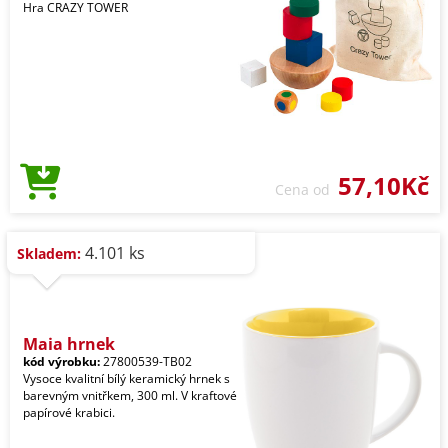
Hra CRAZY TOWER
57,10Kč
Cena od
4.101 ks
Skladem:
Maia hrnek
kód výrobku:
27800539-TB02
Vysoce kvalitní bílý keramický hrnek s
barevným vnitřkem, 300 ml. V kraftové
papírové krabici.