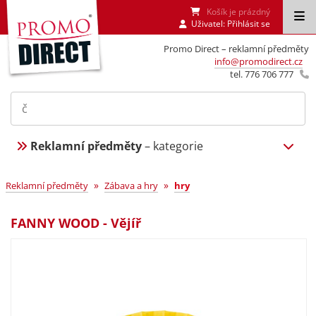
Košík je prázdný
Uživatel:
Přihlásit se
Promo Direct – reklamní předměty
info@promodirect.cz
tel. 776 706 777
Reklamní předměty
– kategorie
»
»
Reklamní předměty
Zábava a hry
hry
FANNY WOOD - Vějíř