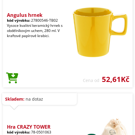
Angulus hrnek
kód výrobku:
27800546-TB02
Vysoce kvalitní keramický hrnek s
obdélníkovým uchem, 280 ml. V
kraftové papírové krabici.
52,61Kč
Cena od
Skladem:
na dotaz
Hra CRAZY TOWER
kód výrobku:
78-0501063