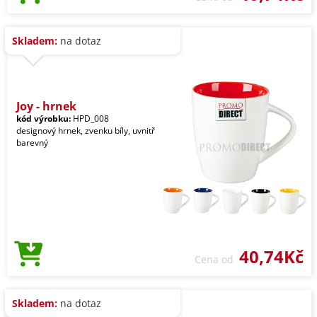
Skladem:
na dotaz
Joy - hrnek
kód výrobku:
HPD_008
designový hrnek, zvenku bíly, uvnitř
barevný
40,74Kč
Cena od
Skladem:
na dotaz