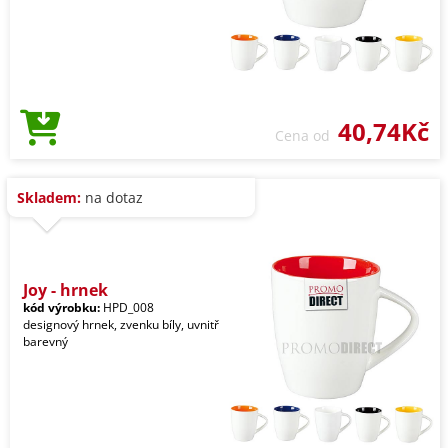
40,74Kč
Cena od
Skladem:
na dotaz
Joy - hrnek
kód výrobku:
HPD_008
designový hrnek, zvenku bíly, uvnitř
barevný