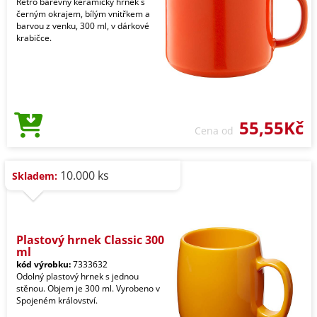
Retro barevný keramický hrnek s
černým okrajem, bílým vnitřkem a
barvou z venku, 300 ml, v dárkové
krabičce.
55,55Kč
Cena od
10.000 ks
Skladem:
Plastový hrnek Classic 300
ml
kód výrobku:
7333632
Odolný plastový hrnek s jednou
stěnou. Objem je 300 ml. Vyrobeno v
Spojeném království.