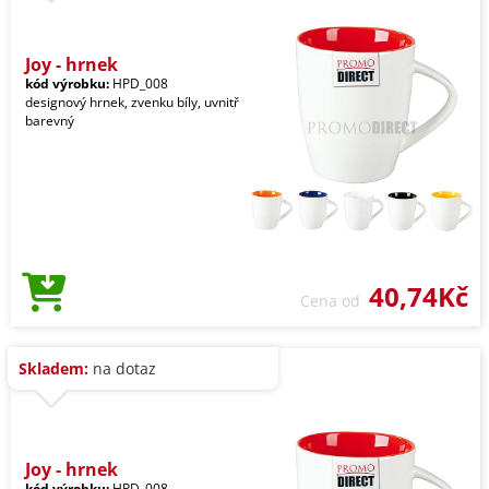
Joy - hrnek
kód výrobku:
HPD_008
designový hrnek, zvenku bíly, uvnitř
barevný
40,74Kč
Cena od
Skladem:
na dotaz
Joy - hrnek
kód výrobku:
HPD_008