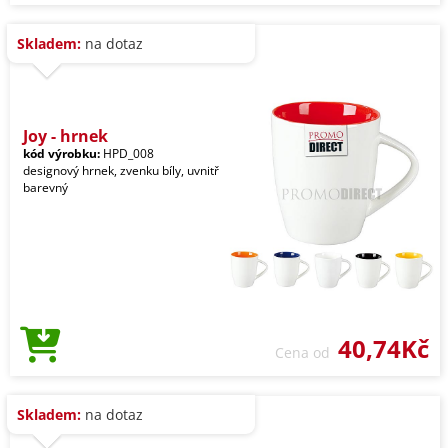
Skladem:
na dotaz
Joy - hrnek
kód výrobku:
HPD_008
designový hrnek, zvenku bíly, uvnitř
barevný
40,74Kč
Cena od
Skladem:
na dotaz