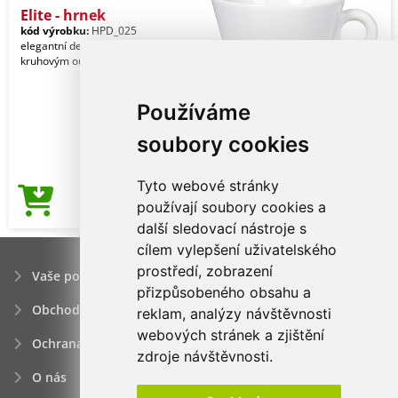
Elite - hrnek
kód výrobku:
HPD_025
elegantní design, keramický hrnek
kruhovým ouškem
Používáme
soubory cookies
Tyto webové stránky
50,40Kč
používají soubory cookies a
Cena od
další sledovací nástroje s
cílem vylepšení uživatelského
prostředí, zobrazení
Vaše poptávka
přizpůsobeného obsahu a
Obchodní podmínky
reklam, analýzy návštěvnosti
webových stránek a zjištění
Ochrana osobních údajú
zdroje návštěvnosti.
O nás