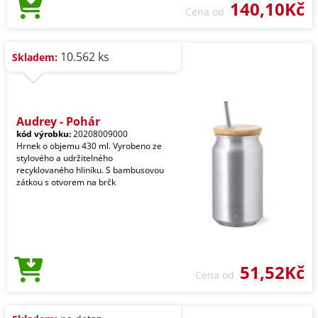
140,10Kč
Cena od
10.562 ks
Skladem:
Audrey - Pohár
kód výrobku:
20208009000
Hrnek o objemu 430 ml. Vyrobeno ze
stylového a udržitelného
recyklovaného hliníku. S bambusovou
zátkou s otvorem na brčk
51,52Kč
Cena od