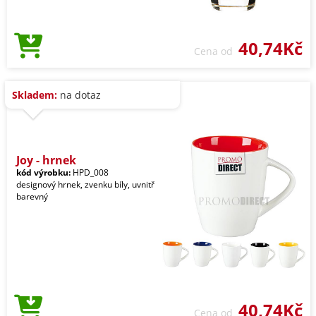
40,74Kč
Cena od
Skladem:
na dotaz
Joy - hrnek
kód výrobku:
HPD_008
designový hrnek, zvenku bíly, uvnitř
barevný
40,74Kč
Cena od