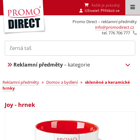
Košík je prázdný
Uživatel:
Přihlásit se
Promo Direct – reklamní předměty
info@promodirect.cz
tel. 776 706 777
Reklamní předměty
– kategorie
»
»
Reklamní předměty
Domov a bydlení
skleněné a keramické
hrnky
Joy - hrnek