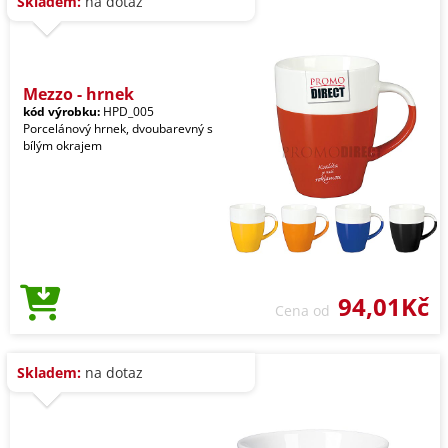
Skladem:
na dotaz
Mezzo - hrnek
kód výrobku:
HPD_005
Porcelánový hrnek, dvoubarevný s
bílým okrajem
94,01Kč
Cena od
Skladem:
na dotaz