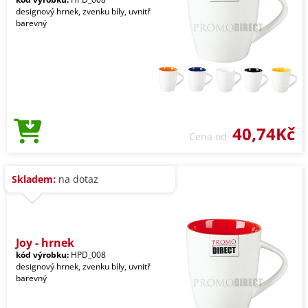
designový hrnek, zvenku bíly, uvnitř
barevný
40,74Kč
Cena od
Skladem:
na dotaz
Joy - hrnek
kód výrobku:
HPD_008
designový hrnek, zvenku bíly, uvnitř
barevný