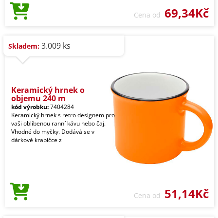
69,34Kč
Cena od
3.009 ks
Skladem:
Keramický hrnek o
objemu 240 m
kód výrobku:
7404284
Keramický hrnek s retro designem pro
vaši oblíbenou ranní kávu nebo čaj.
Vhodné do myčky. Dodává se v
dárkové krabičce z
51,14Kč
Cena od