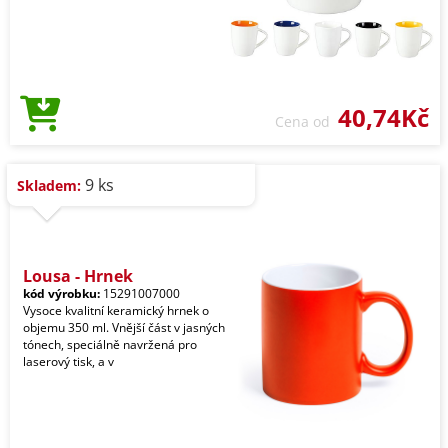
40,74Kč
Cena od
9 ks
Skladem:
Lousa - Hrnek
kód výrobku:
15291007000
Vysoce kvalitní keramický hrnek o
objemu 350 ml. Vnější část v jasných
tónech, speciálně navržená pro
laserový tisk, a v