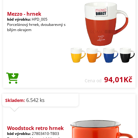
Mezzo - hrnek
kód výrobku:
HPD_005
Porcelánový hrnek, dvoubarevný s
bílým okrajem
94,01Kč
Cena od
6.542 ks
Skladem:
Woodstock retro hrnek
kód výrobku:
27803410-TB03