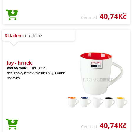
40,74Kč
Cena od
Skladem:
na dotaz
Joy - hrnek
kód výrobku:
HPD_008
designový hrnek, zvenku bíly, uvnitř
barevný
40,74Kč
Cena od