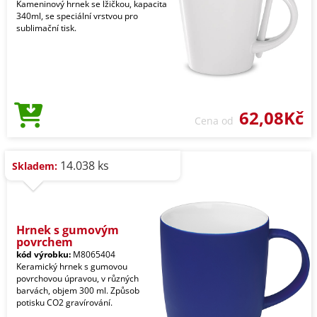
Kameninový hrnek se lžičkou, kapacita
340ml, se speciální vrstvou pro
sublimační tisk.
62,08Kč
Cena od
14.038 ks
Skladem:
Hrnek s gumovým
povrchem
kód výrobku:
M8065404
Keramický hrnek s gumovou
povrchovou úpravou, v různých
barvách, objem 300 ml. Způsob
potisku CO2 gravírování.