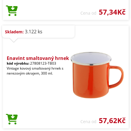
57,34Kč
Cena od
3.122 ks
Skladem:
Enavint smaltovaný hrnek
kód výrobku:
27808123-TB03
Vintage kovový smaltovaný hrnek s
nerezovým okrajem, 300 ml.
57,62Kč
Cena od