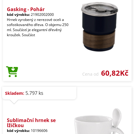
Gasking - Pohár
kód výrobku:
21902002000
Hrnek vyrobený z nerezové oceli a
sofistikovaného dřeva. O objemu 250
ml. Součástí je elegantní dřevěný
kroužek. Součást
60,82Kč
Cena od
5.797 ks
Skladem:
Sublimační hrnek se
lžičkou
kód výrobku:
10196606