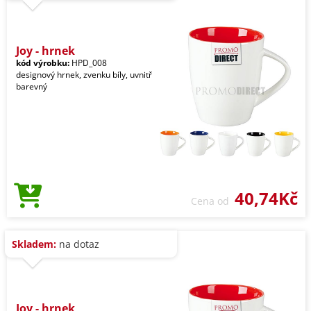
Joy - hrnek
kód výrobku:
HPD_008
designový hrnek, zvenku bíly, uvnitř
barevný
40,74Kč
Cena od
Skladem:
na dotaz
Joy - hrnek