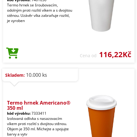
Termo hrnek se šroubovacím,
odolným proti rozlití víkem a s dvojitou
stěnou. Uzávěr víka zabraňuje rozlití,
je vyroben
116,22Kč
Cena od
10.000 ks
Skladem:
Termo hrnek Americano®
350 ml
kód výrobku:
7333411
Izolovaná odlivka s nasazovacím
víkem proti rozlití s dvojitou stěnou.
Objem je 350 ml. Míchejte a spojujte
barvy a vytv