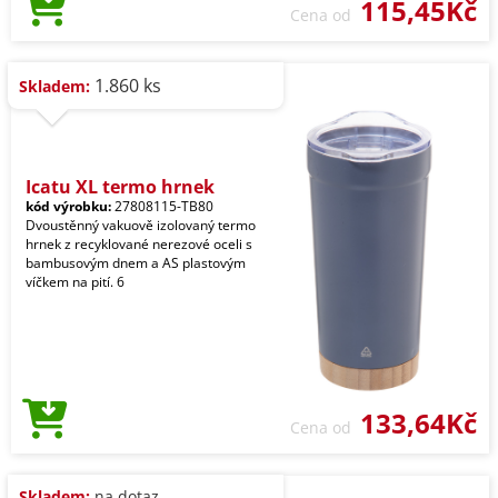
115,45Kč
Cena od
1.860 ks
Skladem:
Icatu XL termo hrnek
kód výrobku:
27808115-TB80
Dvoustěnný vakuově izolovaný termo
hrnek z recyklované nerezové oceli s
bambusovým dnem a AS plastovým
víčkem na pití. 6
133,64Kč
Cena od
Skladem:
na dotaz