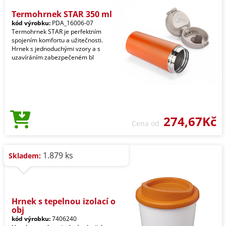
Termohrnek STAR 350 ml
kód výrobku:
PDA_16006-07
Termohrnek STAR je perfektním
spojením komfortu a užitečnosti.
Hrnek s jednoduchými vzory a s
uzavíráním zabezpečeném bl
274,67Kč
Cena od
1.879 ks
Skladem:
Hrnek s tepelnou izolací o
obj
kód výrobku:
7406240