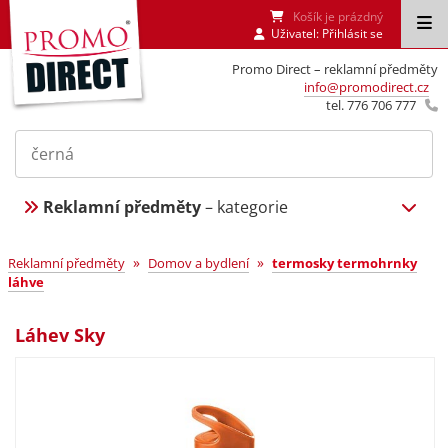
Košík je prázdný
Uživatel:
Přihlásit se
Promo Direct – reklamní předměty
info@promodirect.cz
tel. 776 706 777
Reklamní předměty
– kategorie
»
»
Reklamní předměty
Domov a bydlení
termosky termohrnky
láhve
Láhev Sky