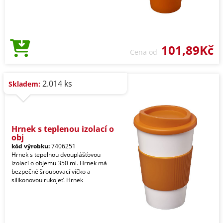
101,89Kč
Cena od
2.014 ks
Skladem:
Hrnek s teplenou izolací o
obj
kód výrobku:
7406251
Hrnek s tepelnou dvouplášťovou
izolací o objemu 350 ml. Hrnek má
bezpečné šroubovací víčko a
silikonovou rukojeť. Hrnek