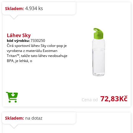
4.934 ks
Skladem:
Láhev Sky
kód výrobku:
7330250
Čirá sportovní láhev Sky color-pop je
vyrobena z materiálu Eastman
Tritan™, takže tato láhev neobsahuje
BPA, je lehká, o
72,83Kč
Cena od
Skladem:
na dotaz