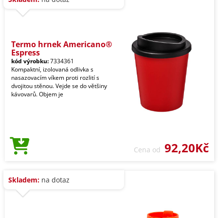
Termo hrnek Americano®
Espress
kód výrobku:
7334361
Kompaktní, izolovaná odlivka s
nasazovacím víkem proti rozlití s
dvojitou stěnou. Vejde se do většiny
kávovarů. Objem je
92,20Kč
Cena od
Skladem:
na dotaz