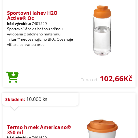
Sportovní lahev H2O
Active® Oc
kód výrobku:
7401529
Sportovní láhev s běžnou stěnou
vyrobená z odolného materiálu
Tritan™ neobsahujícího BPA. Obsahuje
víčko s ochranou prot
102,66Kč
Cena od
10.000 ks
Skladem:
Termo hrnek Americano®
350 ml
kód výrobku:
7401630