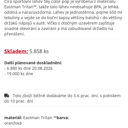
Čirá sportovní láhev Sky color-pop je vyrobena z materiálu
Eastman Tritan™, takže tato láhev neobsahuje BPA, je lehká,
odolná a nárazuvzdorná. Láhev je jednostěnná, pojme 650 ml
tekutiny a vejde se do boční kapsy většiny batohů i do většiny
držáků nápojů v autě. Víčko s otočným uzávěrem zajišťuje
snadné otevírání a zavírání a má zabudované držadlo na
přenášení.
Skladem:
5.858 ks
Další plánované doskladnění:
- 6.880 ks dne 20.08.2026
- 19.000 ks dne
Toto zboží běžně dodáváme do 3-6 prac. dní, s potiskem
do 10 prac. dní
materiál:
Eastman Tritan ™
barva:
oranžová