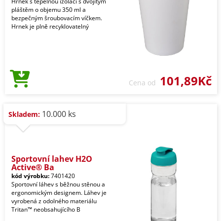
Hrnek s tepelnou izolací s dvojitým
pláštěm o objemu 350 ml a
bezpečným šroubovacím víčkem.
Hrnek je plně recyklovatelný
101,89Kč
Cena od
10.000 ks
Skladem:
Sportovní lahev H2O
Active® Ba
kód výrobku:
7401420
Sportovní láhev s běžnou stěnou a
ergonomickým designem. Láhev je
vyrobená z odolného materiálu
Tritan™ neobsahujícího B