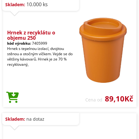
10.000 ks
Skladem:
Hrnek z recyklátu o
objemu 250
kód výrobku:
7405999
Hrnek s tepelnou izolací, dvojitou
stěnou a otočným víčkem. Vejde se do
většiny kávovarů. Hrnek je ze 70 %
recyklovaný,
89,10Kč
Cena od
Skladem:
na dotaz