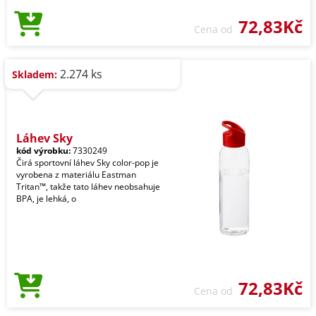
72,83Kč
Cena od
2.274 ks
Skladem:
Láhev Sky
kód výrobku:
7330249
Čirá sportovní láhev Sky color-pop je
vyrobena z materiálu Eastman
Tritan™, takže tato láhev neobsahuje
BPA, je lehká, o
72,83Kč
Cena od