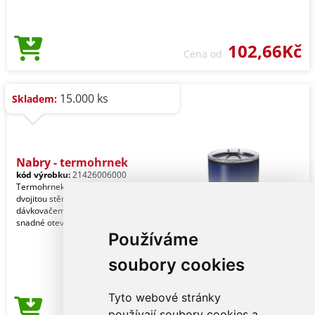
102,66Kč
Cena od
15.000 ks
Skladem:
Nabry - termohrnek
kód výrobku:
21426006000
Termohrnek z nerezové oceli s
dvojitou stěnou a objemem 580 ml. S
dávkovačem na průhledném víku pro
snadné otevírání, be
Používáme
soubory cookies
Tyto webové stránky
104,99Kč
používají soubory cookies a
Cena od