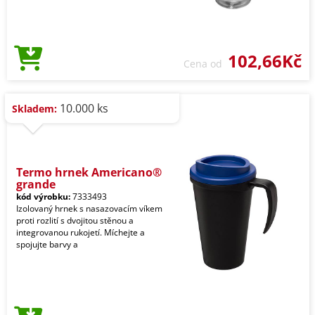
102,66Kč
Cena od
10.000 ks
Skladem:
Termo hrnek Americano®
grande
kód výrobku:
7333493
Izolovaný hrnek s nasazovacím víkem
proti rozlití s dvojitou stěnou a
integrovanou rukojetí. Míchejte a
spojujte barvy a