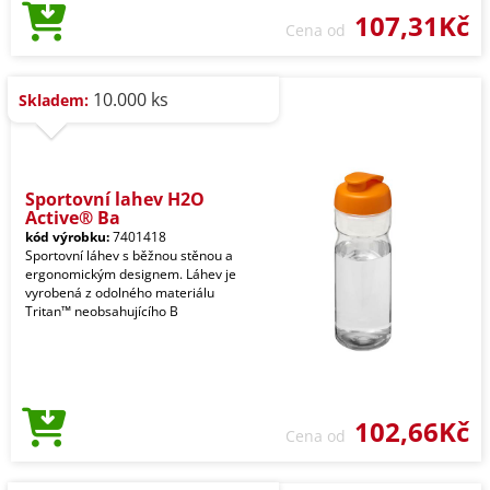
107,31Kč
Cena od
10.000 ks
Skladem:
Sportovní lahev H2O
Active® Ba
kód výrobku:
7401418
Sportovní láhev s běžnou stěnou a
ergonomickým designem. Láhev je
vyrobená z odolného materiálu
Tritan™ neobsahujícího B
102,66Kč
Cena od