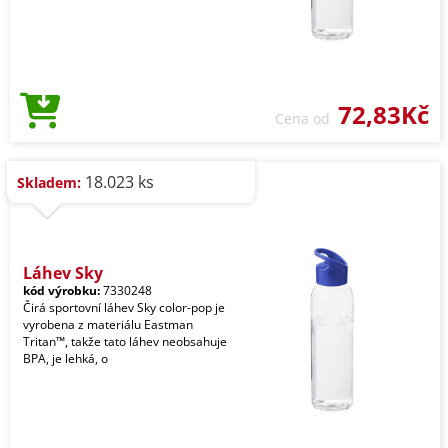
72,83Kč
Cena od
18.023 ks
Skladem:
Láhev Sky
kód výrobku:
7330248
Čirá sportovní láhev Sky color-pop je
vyrobena z materiálu Eastman
Tritan™, takže tato láhev neobsahuje
BPA, je lehká, o