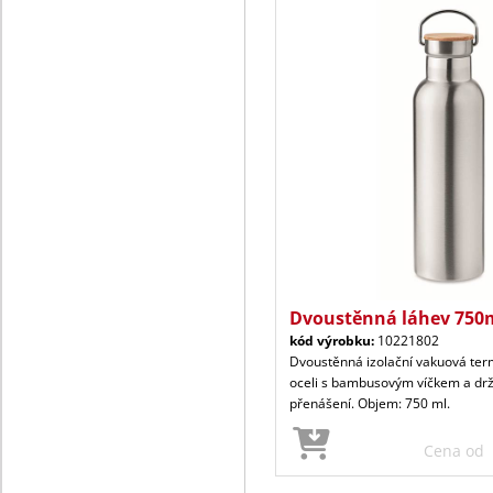
Dvoustěnná láhev 750m
kód výrobku:
10221802
Dvoustěnná izolační vakuová te
oceli s bambusovým víčkem a dr
přenášení. Objem: 750 ml.
Cena od