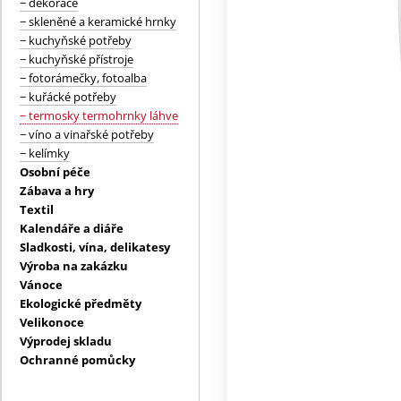
− dekorace
− skleněné a keramické hrnky
− kuchyňské potřeby
− kuchyňské přístroje
− fotorámečky, fotoalba
− kuřácké potřeby
− termosky termohrnky láhve
− víno a vinařské potřeby
− kelímky
Osobní péče
Zábava a hry
Textil
Kalendáře a diáře
Sladkosti, vína, delikatesy
Výroba na zakázku
Vánoce
Ekologické předměty
Velikonoce
Výprodej skladu
Ochranné pomůcky