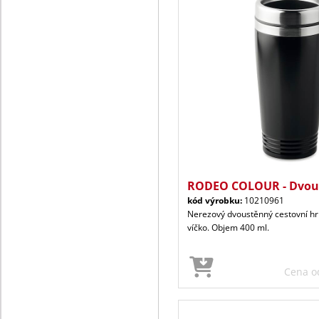
RODEO COLOUR - Dvous
kód výrobku:
10210961
Nerezový dvoustěnný cestovní h
víčko. Objem 400 ml.
Cena 