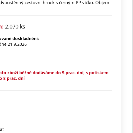
dvoustěnný cestovní hrnek s černým PP víčko. Objem
m:
2.070 ks
nované doskladnění:
 dne 21.9.2026
oto zboží běžně dodáváme do 5 prac. dní, s potiskem
o 8 prac. dní
at