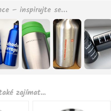
nce – inspirujte se…
aké zajímat...