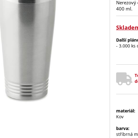
Nerezový 
400 ml.
Sklade
Další plá
- 3.000 ks
T
d
materiál:
Kov
barva:
stříbrná m