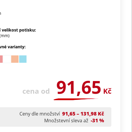
m
 velikost potisku:
(mm)
vné varianty:
91,65
cena od
Kč
91,65 – 131,98 Kč
Ceny dle množství
-31 %
Množstevní sleva až