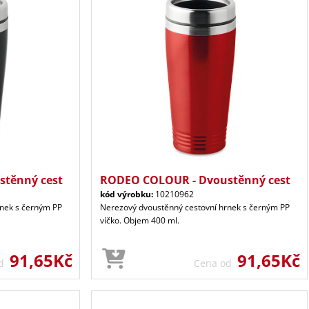
těnný cest
RODEO COLOUR - Dvoustěnný cest
kód výrobku:
10210962
rnek s černým PP
Nerezový dvoustěnný cestovní hrnek s černým PP
víčko. Objem 400 ml.
91,65Kč
91,65Kč
od
Cena od