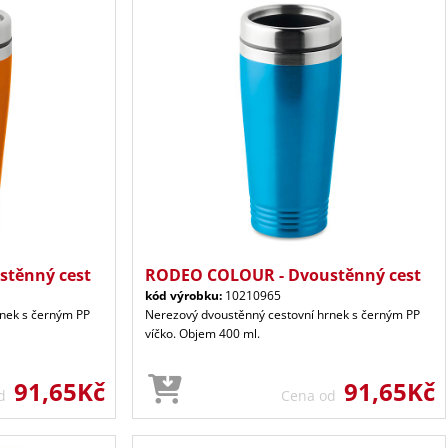
těnný cest
RODEO COLOUR - Dvoustěnný cest
kód výrobku:
10210965
rnek s černým PP
Nerezový dvoustěnný cestovní hrnek s černým PP
víčko. Objem 400 ml.
91,65Kč
91,65Kč
od
Cena od