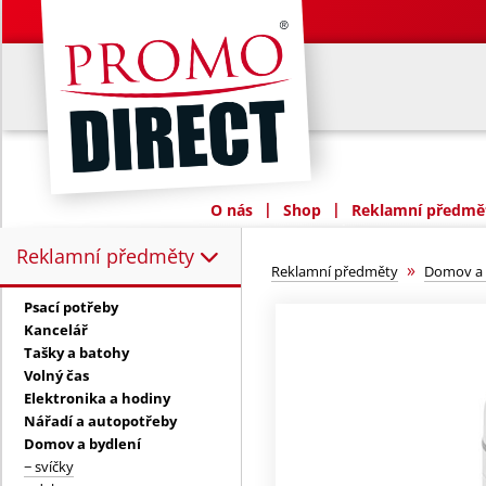
|
|
O nás
Shop
Reklamní předmět
Reklamní předměty
Reklamní předměty:
»
Reklamní předměty
Domov a 
Psací potřeby
Kancelář
Tašky a batohy
Volný čas
Elektronika a hodiny
Nářadí a autopotřeby
Domov a bydlení
− svíčky