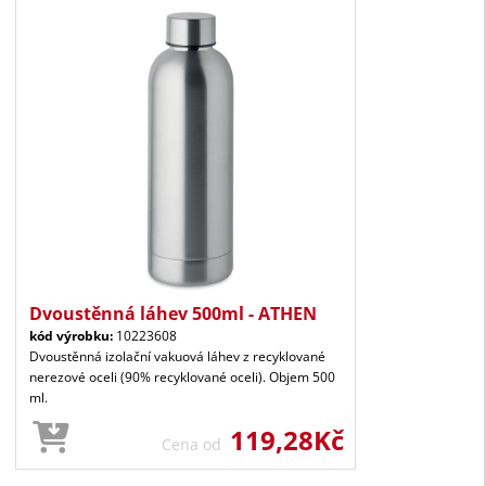
Dvoustěnná láhev 500ml - ATHEN
kód výrobku:
10223608
Dvoustěnná izolační vakuová láhev z recyklované
nerezové oceli (90% recyklované oceli). Objem 500
ml.
119,28Kč
Cena od