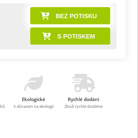
BEZ POTISKU
S POTISKEM
Ekologické
Rychlé dodání
íků
S důrazem na ekologii
Zboží rychle dodáme