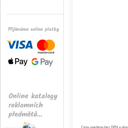
Přijímáme online platby
Online katalogy
reklamních
předmětů...
Ceny uvedeny bez DPH a dop