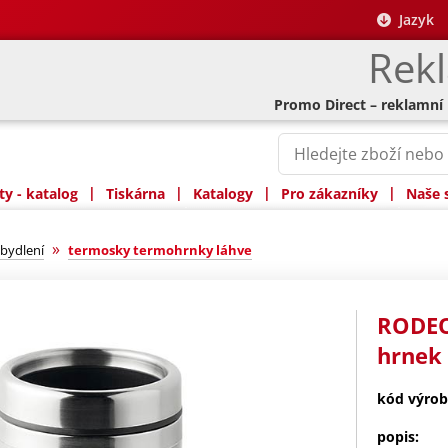
Jazyk
Rek
Promo Direct – reklamní
|
|
|
|
y - katalog
Tiskárna
Katalogy
Pro zákazníky
Naše 
»
bydlení
termosky termohrnky láhve
RODEO
hrnek
kód výrob
popis: