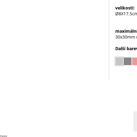
velikosti:
Ø8X17.5c
maximální
30x30mm 
Další bare
ravy.