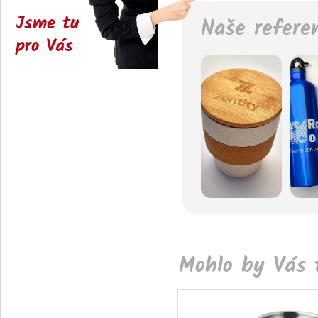
Jsme tu
Naše refere
pro Vás
Mohlo by Vás t