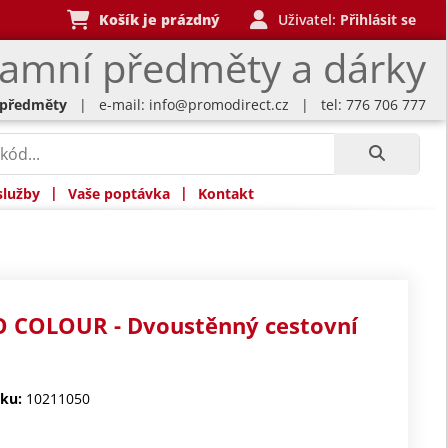
Košík je prázdný
Uživatel:
Přihlásit se
lamní předměty a dárky
 předměty
| e-mail:
info@promodirect.cz
| tel: 776 706 777
|
|
služby
Vaše poptávka
Kontakt
 COLOUR - Dvoustěnný cestovní
ku:
10211050