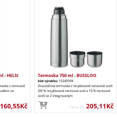
l - HELSI
Termoska 750 ml - BUSSLOO
kód výrobku:
10240594
rmoska z nerezové
Dvoustěnná termoska z recyklované nerezové oceli
žadlem na
(90 % recyklovaná nerezová ocel a 10 % nerezová
ocel) se 2 integrovaným
160,55Kč
205,11Kč
Cena od