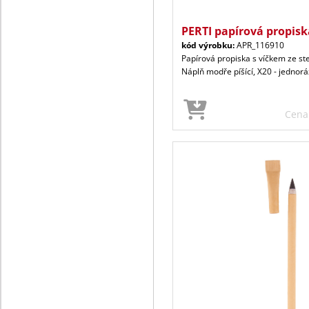
PERTI papírová propisk
kód výrobku:
APR_116910
Papírová propiska s víčkem ze st
Náplň modře píšící, X20 - jednorá
Cen