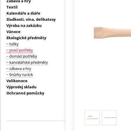
Zábava a hry
Textil
Kalendáře a diáře
Sladkosti, vína, delikatesy
Výroba na zakázku
Vánoce
Ekologické předměty
− tašky
− psací potřeby
− domácí potřeby
− kancelářské předměty
− zábava a hry
− šnůrky na krk
Velikonoce
Výprodej skladu
Ochranné pomůcky