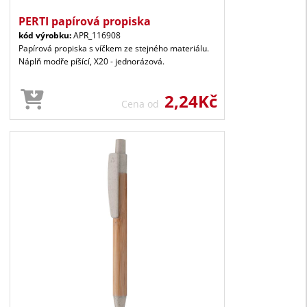
PERTI papírová propiska
kód výrobku:
APR_116908
Papírová propiska s víčkem ze stejného materiálu.
Náplň modře píšící, X20 - jednorázová.
2,24Kč
Cena od