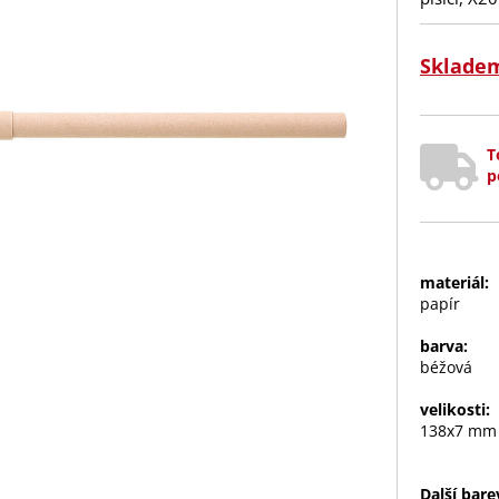
Sklade
T
p
materiál:
papír
barva:
béžová
velikosti:
138x7 mm
Další bare