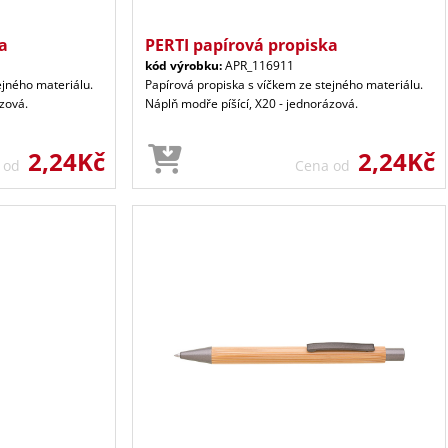
a
PERTI papírová propiska
kód výrobku:
APR_116911
ejného materiálu.
Papírová propiska s víčkem ze stejného materiálu.
zová.
Náplň modře píšící, X20 - jednorázová.
2,24Kč
2,24Kč
a od
Cena od