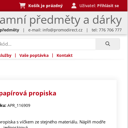
Košík je prázdný
Uživatel:
Přihlásit se
lamní předměty a dárky
 předměty
| e-mail:
info@promodirect.cz
| tel: 776 706 777
|
|
služby
Vaše poptávka
Kontakt
papírová propiska
ku:
APR_116909
propiska s víčkem ze stejného materiálu. Náplň modře
0 - jednorázová.