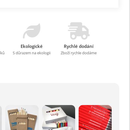
Ekologické
Rychlé dodání
íků
S důrazem na ekologii
Zboží rychle dodáme