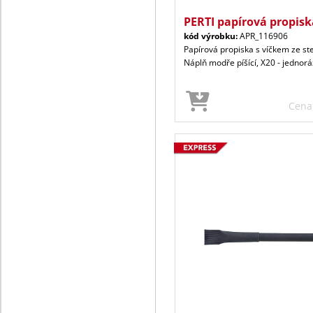
PERTI papírová propisk
kód výrobku:
APR_116906
Papírová propiska s víčkem ze st
Náplň modře píšící, X20 - jednorá
Cen