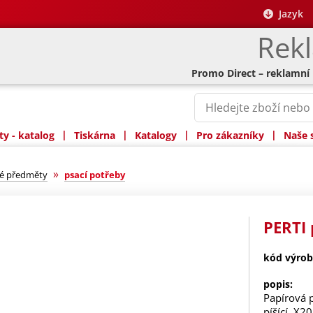
Jazyk
Rek
Promo Direct – reklamní
|
|
|
|
y - katalog
Tiskárna
Katalogy
Pro zákazníky
Naše 
»
ké předměty
psací potřeby
PERTI 
kód výrob
popis:
Papírová 
píšící, X2