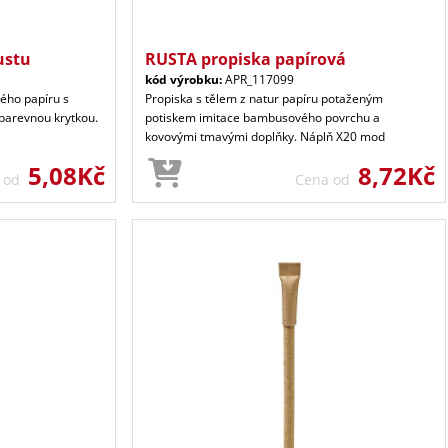
ustu
RUSTA propiska papírová
kód výrobku:
APR_117099
ého papíru s
Propiska s tělem z natur papíru potaženým
 barevnou krytkou.
potiskem imitace bambusového povrchu a
kovovými tmavými doplňky. Náplň X20 mod
5,08Kč
8,72Kč
a od
Cena od