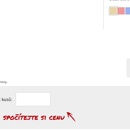
ravy.
et kusů: