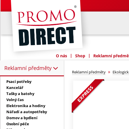
|
|
O nás
Shop
Reklamní předmět
Reklamní předměty
Reklamní předměty:
»
Reklamní předměty
Ekologic
Psací potřeby
Kancelář
Tašky a batohy
Volný čas
Elektronika a hodiny
Nářadí a autopotřeby
Domov a bydlení
Osobní péče