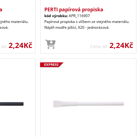
a
PERTI papírová propiska
kód výrobku:
APR_116907
ejného materiálu.
Papírová propiska s víčkem ze stejného materiálu.
zová.
Náplň modře píšící, X20 - jednorázová.
2,24Kč
2,24Kč
a od
Cena od