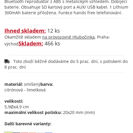
Bluetooth reproduktor z ABS s metalickým vzhledem. Dobíjecí
baterie. Obsahuje SD kartový port a AUX/ USB kabel. 1 Lithium
300mAh baterie přiložena. Funkce hands free telefonování.
Ihned skladem:
12 ks
Okamžitě skladem
na provozovně Hlubočinka
, Praha-
Skladem:
466 ks
východ
Toto zboží běžně dodáváme do 5 prac. dní, s potiskem do
8 prac. dní
materiál:
smíšený
barva:
citrónová - limetková
velikosti:
5,9Øx4,9 cm
maximální velikost potisku:
20x20 mm (mm)
Další barevné varianty: