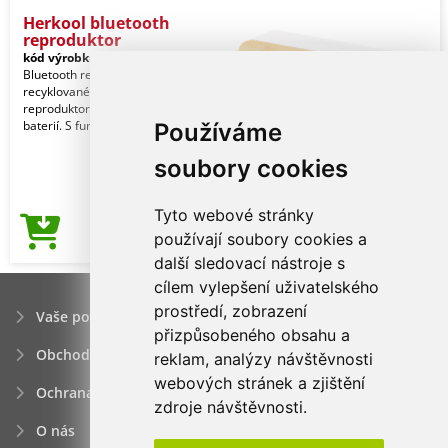
Herkool bluetooth
reproduktor
kód výrobku:
27800536
Bluetooth reproduktor v pouzdře z
recyklovaného ABS a bambusu se 2
reproduktory a vestavěnou dobíjecí
baterií. S funkcí
Používáme
soubory cookies
Tyto webové stránky
343,29Kč
používají soubory cookies a
Cena od
další sledovací nástroje s
cílem vylepšení uživatelského
prostředí, zobrazení
Vaše poptávka
přizpůsobeného obsahu a
Obchodní podmínky
reklam, analýzy návštěvnosti
webových stránek a zjištění
Ochrana osobních údajú
zdroje návštěvnosti.
O nás