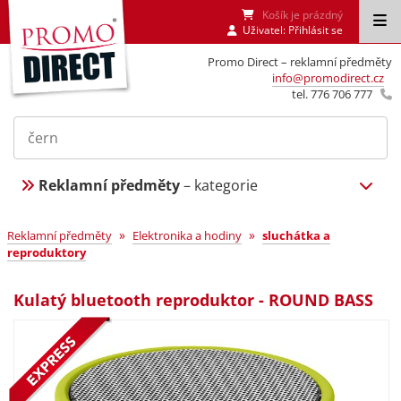
Košík je prázdný
Uživatel:
Přihlásit se
Promo Direct – reklamní předměty
info@promodirect.cz
tel. 776 706 777
Reklamní předměty
– kategorie
»
»
Reklamní předměty
Elektronika a hodiny
sluchátka a
reproduktory
Kulatý bluetooth reproduktor - ROUND BASS