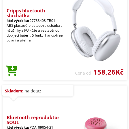
Cripps bluetooth
sluchátka
kód výrobku:
27733408-TB01
ABS plastová bluetooth sluchátka s
náušníky z PU kůže a vestavěnou
dobíjecí baterií. S funkcí hands-free
volání a přehrá
158,26Kč
Cena od
Skladem:
na dotaz
Bluetooth reproduktor
SOUL
kód výrobku:
PDA_09054-21