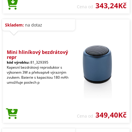
343,24Kč
Cena od
Skladem:
na dotaz
Mini hliníkový bezdrátový
repr
kód výrobku:
81_329395
Kapesní bezdrátový reproduktor s
výkonem 3W a překvapivě výrazným
zvukem. Baterie s kapacitou 180 mAh
umožňuje poslech p
349,40Kč
Cena od