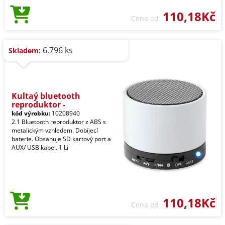
110,18Kč
Cena od
6.796 ks
Skladem:
Kultaý bluetooth
reproduktor -
kód výrobku:
10208940
2.1 Bluetooth reproduktor z ABS s
metalickým vzhledem. Dobíjecí
baterie. Obsahuje SD kartový port a
AUX/ USB kabel. 1 Li
110,18Kč
Cena od